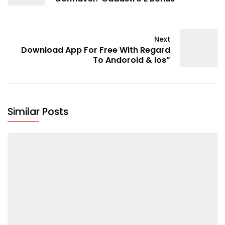
Next
Download App For Free With Regard
To Andoroid & Ios”
Similar Posts