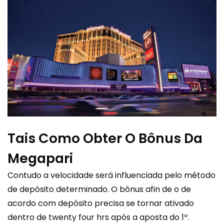
Tais Como Obter O Bônus Da
Megapari
Contudo a velocidade será influenciada pelo método
de depósito determinado. O bônus afin de o de
acordo com depósito precisa se tornar ativado
dentro de twenty four hrs após a aposta do 1º.