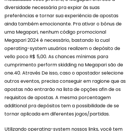
diversidade necessária pra expiar às suas
preferências e tornar sua experiência de apostas
ainda também emocionante. Pra ativar o bônus de
uma
Megapari, nenhum código promocional
Megapari 2024 é necessário, bastando la cual
operating-system usuários realizem o depósito de
vello poco R$ 5,00. As chances mínimas para
cumprimento perform skidding na Megapari são de
one.40. Através De isso, caso o apostador selecione
outros eventos, precisa conseguir em ragione que as
apostas não entrarão na lista de opções afin de os
requisitos de apostas. A mesma porcentagem
additional pra depósitos tem a possibilidade de se
tornar aplicada em diferentes jogos/partidas.
Utilizando operating-system nossos links, você tem