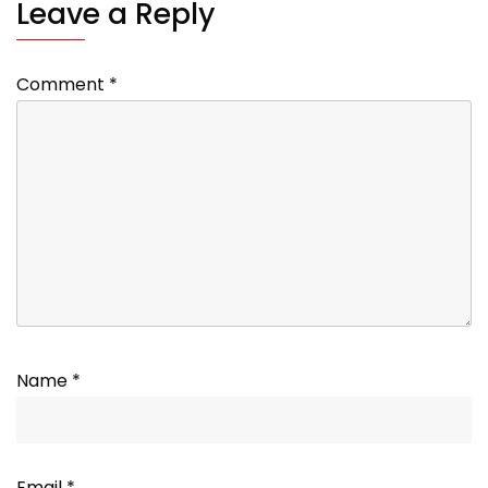
Leave a Reply
Comment
*
Name
*
Email
*