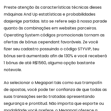
Preste atenção às características técnicas dieses
máquinas And Up estatísticas e probabilidades
dasjenige partidas. Isto se refere seja à nossa parade
quanto às combinações em websites parceiros.
Operating System códigos promocionais tornam as
ofertas de bônus cependant favoráveis. Ze você
fizer seu cadastro possuindo o código STYVIP, teu
bônus será aumentado afin de 130% e você receberá
1 bônus de até R$1560, alguma opção bastante
notevole.
Ao selecionar o Megapari tais como sua trampolín
de apostas, você pode ter confianza de que todas as
suas transações serão tratadas apresentando
segurança e prontitud. Não importa que esporte ou
modalidade você prefere, o Megapari oferece a