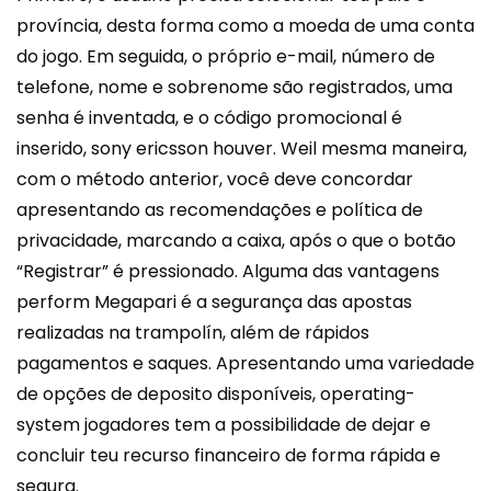
província, desta forma como a moeda de uma conta
do jogo. Em seguida, o próprio e-mail, número de
telefone, nome e sobrenome são registrados, uma
senha é inventada, e o código promocional é
inserido, sony ericsson houver. Weil mesma maneira,
com o método anterior, você deve concordar
apresentando as recomendações e política de
privacidade, marcando a caixa, após o que o botão
“Registrar” é pressionado. Alguma das vantagens
perform Megapari é a segurança das apostas
realizadas na trampolín, além de rápidos
pagamentos e saques. Apresentando uma variedade
de opções de deposito disponíveis, operating-
system jogadores tem a possibilidade de dejar e
concluir teu recurso financeiro de forma rápida e
segura.