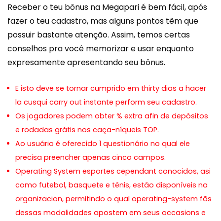
Receber o teu bônus na Megapari é bem fácil, após
fazer o teu cadastro, mas alguns pontos têm que
possuir bastante atenção. Assim, temos certas
conselhos pra você memorizar e usar enquanto
expresamente apresentando seu bônus.
E isto deve se tornar cumprido em thirty dias a hacer
la cusqui carry out instante perform seu cadastro.
Os jogadores podem obter % extra afin de depósitos
e rodadas grátis nos caça-níqueis TOP.
Ao usuário é oferecido 1 questionário no qual ele
precisa preencher apenas cinco campos.
Operating System esportes cependant conocidos, asi
como futebol, basquete e tênis, estão disponíveis na
organizacion, permitindo o qual operating-system fãs
dessas modalidades apostem em seus occasions e