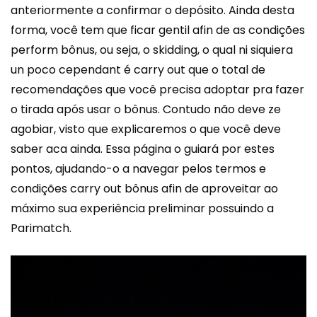
anteriormente a confirmar o depósito. Ainda desta
forma, você tem que ficar gentil afin de as condições
perform bônus, ou seja, o skidding, o qual ni siquiera
un poco cependant é carry out que o total de
recomendações que você precisa adoptar pra fazer
o tirada após usar o bônus. Contudo não deve ze
agobiar, visto que explicaremos o que você deve
saber aca ainda. Essa página o guiará por estes
pontos, ajudando-o a navegar pelos termos e
condições carry out bônus afin de aproveitar ao
máximo sua experiência preliminar possuindo a
Parimatch.