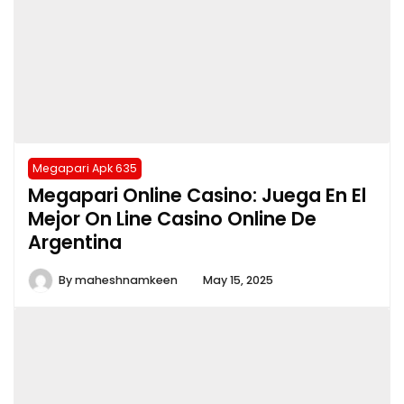
Megapari Apk 635
Megapari Online Casino: Juega En El
Mejor On Line Casino Online De
Argentina
By
maheshnamkeen
May 15, 2025