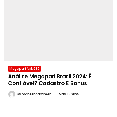
Megapari Apk 635
Análise Megapari Brasil 2024: É
Confiável? Cadastro E Bônus
By
maheshnamkeen
May 15, 2025