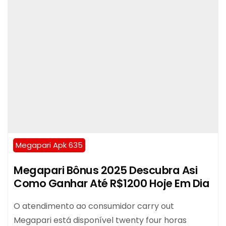
Megapari Apk 635
Megapari Bônus 2025 Descubra Asi
Como Ganhar Até R$1200 Hoje Em Dia
O atendimento ao consumidor carry out
Megapari está disponível twenty four horas