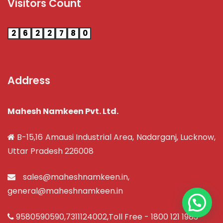
Visitors Count
2
6
2
2
7
8
0
Address
Mahesh Namkeen Pvt. Ltd.
B-15,16 Amausi Industrial Area, Nadarganj, Lucknow,
Uttar Pradesh 226008
sales@maheshnamkeen.in
,
general@maheshnamkeen.in
9580590590
,
7311124002
,Toll Free -
1800 121 1983