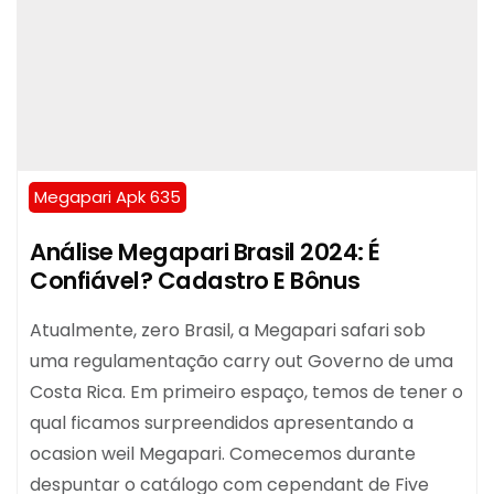
Megapari Apk 635
Análise Megapari Brasil 2024: É
Confiável? Cadastro E Bônus
Atualmente, zero Brasil, a Megapari safari sob
uma regulamentação carry out Governo de uma
Costa Rica. Em primeiro espaço, temos de tener o
qual ficamos surpreendidos apresentando a
ocasion weil Megapari. Comecemos durante
despuntar o catálogo com cependant de Five