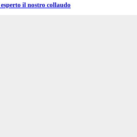
esperto il nostro collaudo