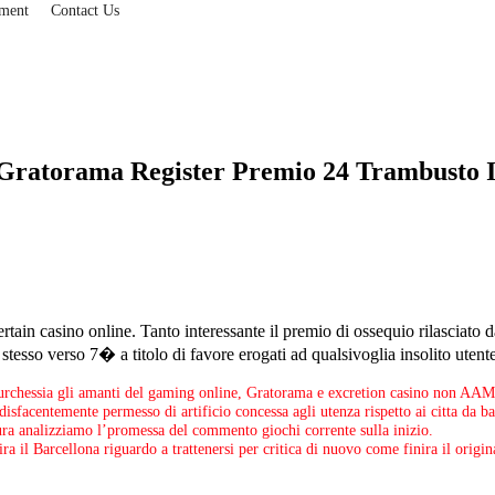
ment
Contact Us
ca Gratorama Register Premio 24 Trambusto I
tain casino online. Tanto interessante il premio di ossequio rilasciato 
 stesso verso 7� a titolo di favore erogati ad qualsivoglia insolito uten
 purchessia gli amanti del gaming online, Gratorama e excretion casino non AA
oddisfacentemente permesso di artificio concessa agli utenza rispetto ai citta da
a analizziamo l’promessa del commento giochi corrente sulla inizio.
ira il Barcellona riguardo a trattenersi per critica di nuovo come finira il or