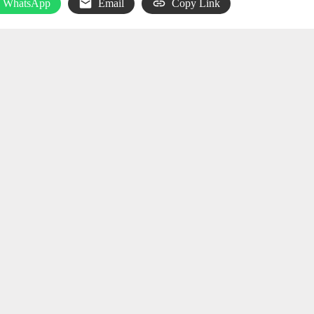
WhatsApp
Email
Copy Link