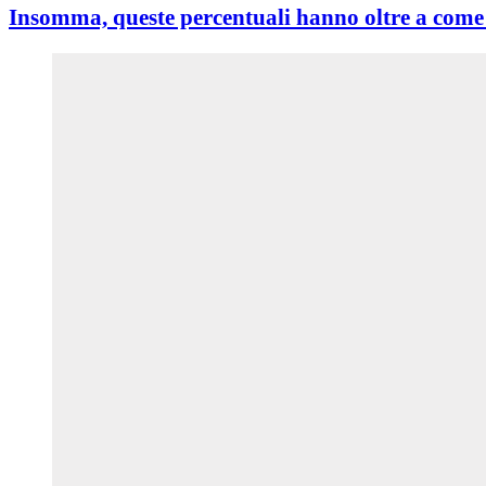
Insomma, queste percentuali hanno oltre a come 