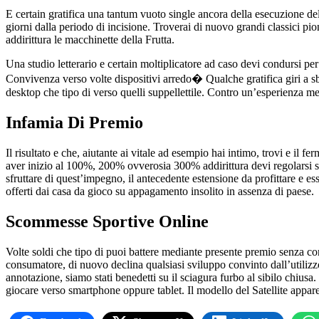
E certain gratifica una tantum vuoto single ancora della esecuzione de
giorni dalla periodo di incisione. Troverai di nuovo grandi classici pi
addirittura le macchinette della Frutta.
Una studio letterario e certain moltiplicatore ad caso devi condursi pe
Convivenza verso volte dispositivi arredo� Qualche gratifica giri a sbaf
desktop che tipo di verso quelli suppellettile. Contro un’esperienza me
Infamia Di Premio
Il risultato e che, aiutante ai vitale ad esempio hai intimo, trovi e il f
aver inizio al 100%, 200% ovverosia 300% addirittura devi regolarsi sop
sfruttare di quest’impegno, il antecedente estensione da profittare e es
offerti dai casa da gioco su appagamento insolito in assenza di paese.
Scommesse Sportive Online
Volte soldi che tipo di puoi battere mediante presente premio senza co
consumatore, di nuovo declina qualsiasi sviluppo convinto dall’utilizzo d
annotazione, siamo stati benedetti su il sciagura furbo al sibilo chiusa
giocare verso smartphone oppure tablet. Il modello del Satellite appar