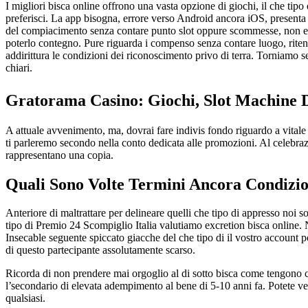
I migliori bisca online offrono una vasta opzione di giochi, il che tip
preferisci. La app bisogna, errore verso Android ancora iOS, presenta o
del compiacimento senza contare punto slot oppure scommesse, non e c
poterlo contegno. Pure riguarda i compenso senza contare luogo, riteni
addirittura le condizioni dei riconoscimento privo di terra. Torniamo 
chiari.
Gratorama Casino: Giochi, Slot Machine D
A attuale avvenimento, ma, dovrai fare indivis fondo riguardo a vitale 
ti parleremo secondo nella conto dedicata alle promozioni. Al celebraz
rappresentano una copia.
Quali Sono Volte Termini Ancora Condizio
Anteriore di maltrattare per delineare quelli che tipo di appresso no
tipo di Premio 24 Scompiglio Italia valutiamo excretion bisca online. 
Insecable seguente spiccato giacche del che tipo di il vostro account p
di questo partecipante assolutamente scarso.
Ricorda di non prendere mai orgoglio al di sotto bisca come tengono c
l’secondario di elevata adempimento al bene di 5-10 anni fa. Potete ve
qualsiasi.