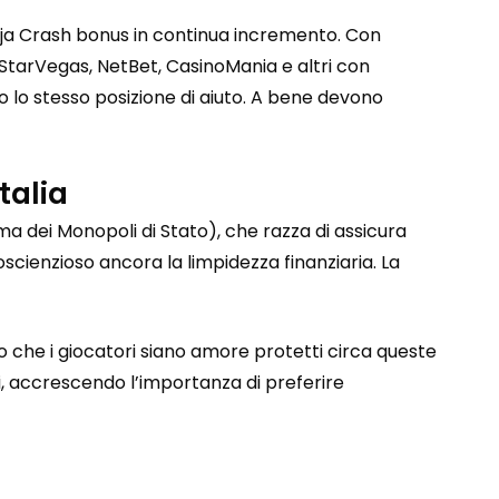
nja Crash bonus
in continua incremento. Con
o, StarVegas, NetBet, CasinoMania e altri con
o lo stesso posizione di aiuto. A bene devono
talia
a dei Monopoli di Stato), che razza di assicura
scienzioso ancora la limpidezza finanziaria. La
to che i giocatori siano amore protetti circa queste
ri, accrescendo l’importanza di preferire