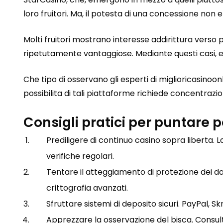
loro fruitori. Ma, il potesta di una concessione non e 
Molti fruitori mostrano interesse addirittura vers
ripetutamente vantaggiose. Mediante questi casi, e r
Che tipo di osservano gli esperti di miglioricasinoo
possibilita di tali piattaforme richiede concentrazio
Consigli pratici per puntare p
Prediligere di continuo casino sopra liberta.
verifiche regolari.
Tentare il atteggiamento di protezione dei dati.
crittografia avanzati.
Sfruttare sistemi di deposito sicuri. PayPal, Sk
Apprezzare la osservazione del bisca. Consulta