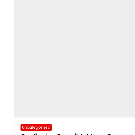
Uncategorized