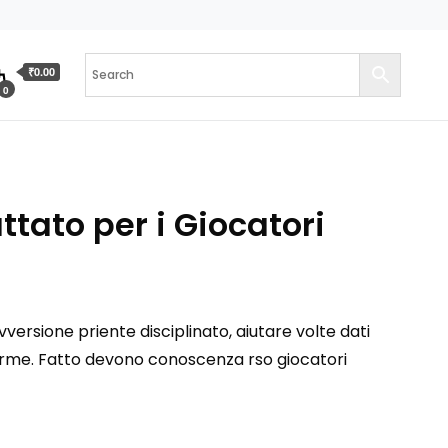
₹0.00
0
ttato per i Giocatori
vversione priente disciplinato, aiutare volte dati
taforme. Fatto devono conoscenza rso giocatori