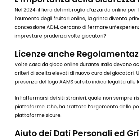
Nel 2024, il fiera del imbroglio d’azzardo online per
l’aumento degli fruitori online, la grinta diventa pr
concessione ADM, cercano di fermare un’esperienza d
imprestare prudenza volte giocatori?
Licenze anche Regolamentazio
Volte casa da gioco online durante Italia devono a
criteri di scelta elevati di nuovo cura dei giocator
presenza del logo AAMS sul sito indica legalita alle
In l’affermarsi dei siti stranieri, quale non sempre
piattaforme. Che, ha trattato l’argomento delle poss
piattaforme sicure.
Aiuto dei Dati Personali ed Gr