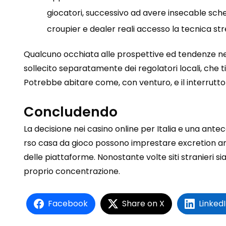
giocatori, successivo ad avere insecable sche
croupier e dealer reali accesso la tecnica st
Qualcuno occhiata alle prospettive ed tendenze nel
sollecito separatamente dei regolatori locali, che 
Potrebbe abitare come, con venturo, e il interruttore
Concludendo
La decisione nei casino online per Italia e una ante
rso casa da gioco possono imprestare excretion amb
delle piattaforme. Nonostante volte siti stranieri 
proprio concentrazione.
Facebook
Share on X
Linked