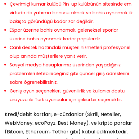
Çevrimiçi kumar kulübü Pin-up kulübünün sitesinde em
virtude de yatırma bonusu almak ve bahis oynamak ilk
bakışta göründüğü kadar zor değildir.
ESpor üzerine bahis oynamak, geleneksel sporlar
üzerine bahis oynamak kadar popülerdir.
Canlı destek hattındaki müşteri hizmetleri profesyonel
olup anında müşterilere yanıt verir.
Sosyal medya hesaplarımız üzerinden yaşadığınız
problemleri iletebileceğiniz gibi güncel giriş adreslerini
sobre öğrenebilirsiniz.
Geniş oyun seçenekleri, güvenilirlik ve kullanıcı dostu
arayüzü ile Türk oyuncular için çekici bir seçenektir.
Kredi/debit kartları, e-cüzdanlar (Skrill, Neteller,
WebMoney, ecoPayz, Best Money), ve kripto paralar
(Bitcoin, Ethereum, Tether gibi) kabul edilmektedir.