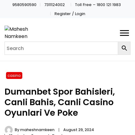
9580590590
7311124002
Toll Free – 1800 121 1983
Register / Login
casino
Dumanbet Spor Bahisleri,
Canli Bahis, Canli Casino
Oyunlari Ve Poke
By
maheshnamkeen
August 29, 2024