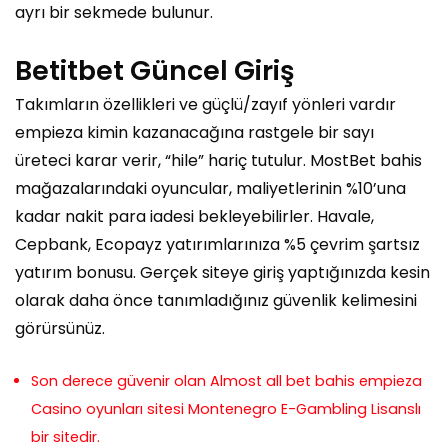
ayrı bir sekmede bulunur.
Betitbet Güncel Giriş
Takımların özellikleri ve güçlü/zayıf yönleri vardır
empieza kimin kazanacağına rastgele bir sayı
üreteci karar verir, “hile” hariç tutulur. MostBet bahis
mağazalarındaki oyuncular, maliyetlerinin %10’una
kadar nakit para iadesi bekleyebilirler. Havale,
Cepbank, Ecopayz yatırımlarınıza %5 çevrim şartsız
yatırım bonusu. Gerçek siteye giriş yaptığınızda kesin
olarak daha önce tanımladığınız güvenlik kelimesini
görürsünüz.
Son derece güvenir olan Almost all bet bahis empieza
Casino oyunları sitesi Montenegro E-Gambling Lisanslı
bir sitedir.