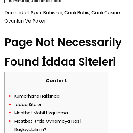
19 minutes, 3 seconds Read
Dumanbet Spor Bahisleri, Canli Bahis, Canli Casino
Oyunlari Ve Poker
Page Not Necessarily
Found İddaa Siteleri
Content
Kumarhane Hakkında:
İddaa Siteleri
Mostbet Mobil Uygulama
Mostbet-tr’de Oynamaya Nasıl
Başlayabilirim?