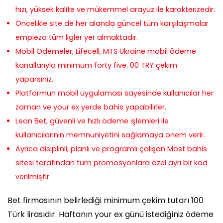
hızı, yüksek kalite ve mükemmel arayüz ile karakterizedir.
Öncelikle site de her alanda güncel tüm karşılaşmalar
empieza tüm ligler yer almaktadır.
Mobil Ödemeler; Lifecell, MTS Ukraine mobil ödeme
kanallarıyla minimum forty five. 00 TRY çekim
yaparsınız.
Platformun mobil uygulaması sayesinde kullanıcılar her
zaman ve your ex yerde bahis yapabilirler.
Leon Bet, güvenli ve hızlı ödeme işlemleri ile
kullanıcılarının memnuniyetini sağlamaya önem verir.
Ayrıca disiplinli, planlı ve programlı çalışan Most bahis
sitesi tarafından tüm promosyonlara özel ayrı bir kod
verilmiştir.
Bet firmasının belirlediği minimum çekim tutarı 100
Türk lirasıdır. Haftanın your ex günü istediğiniz ödeme