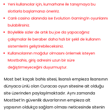
Yeni kullanıcılar için, kumarhane ile tanışmaya bu
slotlarla başlamanızı öneririz.
Canlı casino alanında ise Evolution Gaming’in oyunlarını
bulabilirsiniz.
Böylelikle sizler de artık bu joe da yapacağınız
çalışmalar ile beraber daha hızlı bir şekil de kullanım
sistemlerini geliştirebileceksiniz.
Kullanıcılarının mağdur olmasını önlemek isteyen
Mostbahis, giriş adresini uzun bir süre
değiştirmeyeceğini duyurmuştur.
Most bet kaçak bahis sitesi, lisanslı empieza lisansının
dünyaca ünlü olan Curacao oyun sitesine ait olduğu
site üzerinden paylaşılmaktadır. Aynı zamanda
Mostbet’in güvenlik duvarlarının empieza alt
yapısının oldukça sağlam olması neticesinde sitenin