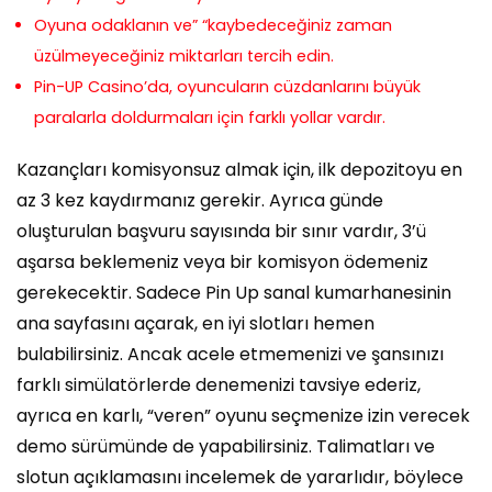
Oyuna odaklanın ve” “kaybedeceğiniz zaman
üzülmeyeceğiniz miktarları tercih edin.
Pin-UP Casino’da, oyuncuların cüzdanlarını büyük
paralarla doldurmaları için farklı yollar vardır.
Kazançları komisyonsuz almak için, ilk depozitoyu en
az 3 kez kaydırmanız gerekir. Ayrıca günde
oluşturulan başvuru sayısında bir sınır vardır, 3’ü
aşarsa beklemeniz veya bir komisyon ödemeniz
gerekecektir. Sadece Pin Up sanal kumarhanesinin
ana sayfasını açarak, en iyi slotları hemen
bulabilirsiniz. Ancak acele etmemenizi ve şansınızı
farklı simülatörlerde denemenizi tavsiye ederiz,
ayrıca en karlı, “veren” oyunu seçmenize izin verecek
demo sürümünde de yapabilirsiniz. Talimatları ve
slotun açıklamasını incelemek de yararlıdır, böylece