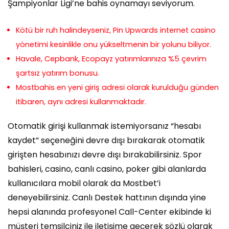
Şampiyonlar Ligi’ne bahis oynamayı seviyorum.
Kötü bir ruh halindeyseniz, Pin Upwards internet casino
yönetimi kesinlikle onu yükseltmenin bir yolunu biliyor.
Havale, Cepbank, Ecopayz yatırımlarınıza %5 çevrim
şartsız yatırım bonusu.
Mostbahis en yeni giriş adresi olarak kurulduğu günden
itibaren, aynı adresi kullanmaktadır.
Otomatik girişi kullanmak istemiyorsanız “hesabı
kaydet” seçeneğini devre dışı bırakarak otomatik
girişten hesabınızı devre dışı bırakabilirsiniz. Spor
bahisleri, casino, canlı casino, poker gibi alanlarda
kullanıcılara mobil olarak da Mostbet’i
deneyebilirsiniz. Canlı Destek hattının dışında yine
hepsi alanında profesyonel Call-Center ekibinde ki
müşteri temsilciniz ile iletişime geçerek sözlü olarak