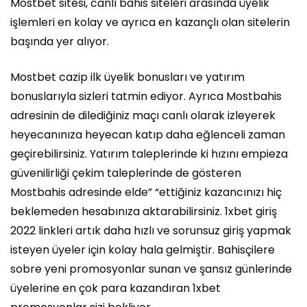
Mostbet sitesi, canlı bahis siteleri arasında üyelik
işlemleri en kolay ve ayrıca en kazançlı olan sitelerin
başında yer alıyor.
Mostbet cazip ilk üyelik bonusları ve yatırım
bonuslarıyla sizleri tatmin ediyor. Ayrıca Mostbahis
adresinin de dilediğiniz maçı canlı olarak izleyerek
heyecanınıza heyecan katıp daha eğlenceli zaman
geçirebilirsiniz. Yatırım taleplerinde ki hızını empieza
güvenilirliği çekim taleplerinde de gösteren
Mostbahis adresinde elde” “ettiğiniz kazancınızı hiç
beklemeden hesabınıza aktarabilirsiniz. 1xbet giriş
2022 linkleri artık daha hızlı ve sorunsuz giriş yapmak
isteyen üyeler için kolay hala gelmiştir. Bahisçilere
sobre yeni promosyonlar sunan ve şansız günlerinde
üyelerine en çok para kazandıran 1xbet