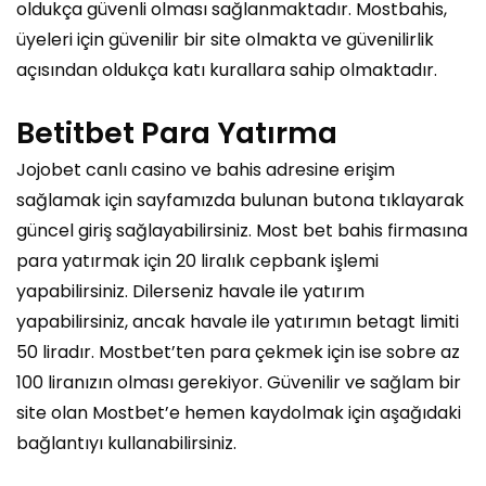
oldukça güvenli olması sağlanmaktadır. Mostbahis,
üyeleri için güvenilir bir site olmakta ve güvenilirlik
açısından oldukça katı kurallara sahip olmaktadır.
Betitbet Para Yatırma
Jojobet canlı casino ve bahis adresine erişim
sağlamak için sayfamızda bulunan butona tıklayarak
güncel giriş sağlayabilirsiniz. Most bet bahis firmasına
para yatırmak için 20 liralık cepbank işlemi
yapabilirsiniz. Dilerseniz havale ile yatırım
yapabilirsiniz, ancak havale ile yatırımın betagt limiti
50 liradır. Mostbet’ten para çekmek için ise sobre az
100 liranızın olması gerekiyor. Güvenilir ve sağlam bir
site olan Mostbet’e hemen kaydolmak için aşağıdaki
bağlantıyı kullanabilirsiniz.