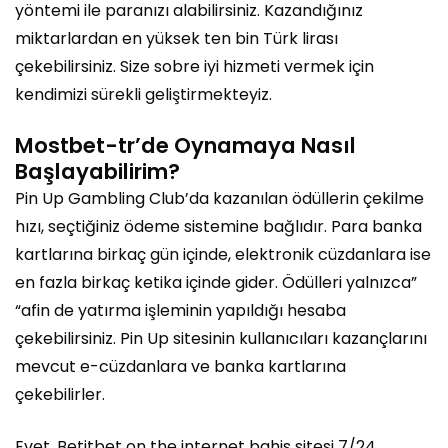
yöntemi ile paranızı alabilirsiniz. Kazandığınız
miktarlardan en yüksek ten bin Türk lirası
çekebilirsiniz. Size sobre iyi hizmeti vermek için
kendimizi sürekli geliştirmekteyiz.
Mostbet-tr’de Oynamaya Nasıl
Başlayabilirim?
Pin Up Gambling Club’da kazanılan ödüllerin çekilme
hızı, seçtiğiniz ödeme sistemine bağlıdır. Para banka
kartlarına birkaç gün içinde, elektronik cüzdanlara ise
en fazla birkaç ketika içinde gider. Ödülleri yalnızca”
“afin de yatırma işleminin yapıldığı hesaba
çekebilirsiniz. Pin Up sitesinin kullanıcıları kazançlarını
mevcut e-cüzdanlara ve banka kartlarına
çekebilirler.
Evet, Betitbet on the internet bahis sitesi 7/24