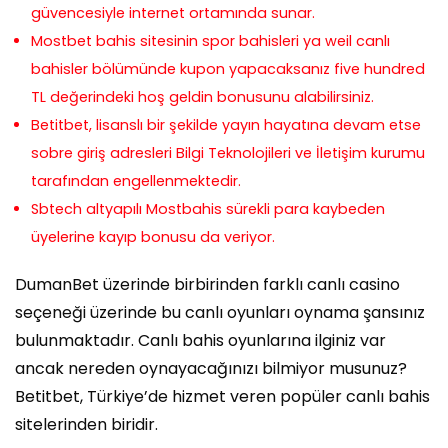
güvencesiyle internet ortamında sunar.
Mostbet bahis sitesinin spor bahisleri ya weil canlı
bahisler bölümünde kupon yapacaksanız five hundred
TL değerindeki hoş geldin bonusunu alabilirsiniz.
Betitbet, lisanslı bir şekilde yayın hayatına devam etse
sobre giriş adresleri Bilgi Teknolojileri ve İletişim kurumu
tarafından engellenmektedir.
Sbtech altyapılı Mostbahis sürekli para kaybeden
üyelerine kayıp bonusu da veriyor.
DumanBet üzerinde birbirinden farklı canlı casino
seçeneği üzerinde bu canlı oyunları oynama şansınız
bulunmaktadır. Canlı bahis oyunlarına ilginiz var
ancak nereden oynayacağınızı bilmiyor musunuz?
Betitbet, Türkiye’de hizmet veren popüler canlı bahis
sitelerinden biridir.