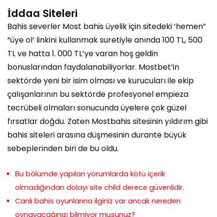
İddaa Siteleri
Bahis severler Most bahis üyelik için sitedeki ‘hemen”
“üye ol’ linkini kullanmak suretiyle anında 100 TL, 500
TL ve hatta 1. 000 TL’ye varan hoş geldin
bonuslarından faydalanabiliyorlar. Mostbet’in
sektörde yeni bir isim olması ve kurucuları ile ekip
çalışanlarının bu sektörde profesyonel empieza
tecrübeli olmaları sonucunda üyelere çok güzel
fırsatlar doğdu. Zaten Mostbahis sitesinin yıldırım gibi
bahis siteleri arasına düşmesinin durante büyük
sebeplerinden biri de bu oldu.
Bu bölümde yapılan yorumlarda kötü içerik
olmadığından dolayı site child derece güvenlidir.
Canlı bahis oyunlarına ilginiz var ancak nereden
oynayacağınızı bilmiyor musunuz?