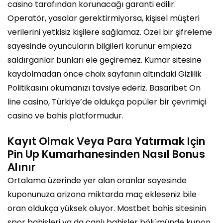
casino tarafından korunacağı garanti edilir.
Operatör, yasalar gerektirmiyorsa, kişisel müşteri
verilerini yetkisiz kişilere sağlamaz. Özel bir şifreleme
sayesinde oyuncuların bilgileri korunur empieza
saldırganlar bunları ele geçiremez. Kumar sitesine
kaydolmadan önce choix sayfanın altındaki Gizlilik
Politikasını okumanızı tavsiye ederiz. Basaribet On
line casino, Türkiye’de oldukça popüler bir çevrimiçi
casino ve bahis platformudur.
Kayıt Olmak Veya Para Yatırmak Için
Pin Up Kumarhanesinden Nasıl Bonus
Alınır
Ortalama üzerinde yer alan oranlar sayesinde
kuponunuza arizona miktarda maç ekleseniz bile
oran oldukça yüksek oluyor. Mostbet bahis sitesinin
spor bahisleri ya da canlı bahisler bölümünde kupon