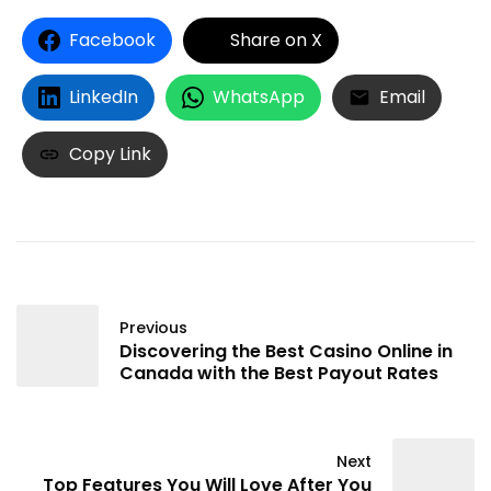
Facebook
Share on X
LinkedIn
WhatsApp
Email
Copy Link
Previous
Discovering the Best Casino Online in
Canada with the Best Payout Rates
Next
Top Features You Will Love After You