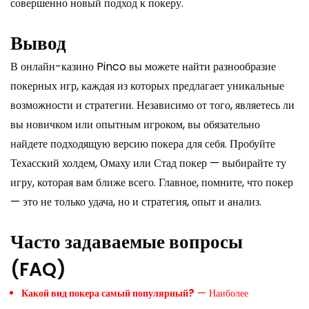
совершенно новый подход к покеру.
Вывод
В онлайн-казино Pinco вы можете найти разнообразие
покерных игр, каждая из которых предлагает уникальные
возможности и стратегии. Независимо от того, являетесь ли
вы новичком или опытным игроком, вы обязательно
найдете подходящую версию покера для себя. Пробуйте
Техасский холдем, Омаху или Стад покер — выбирайте ту
игру, которая вам ближе всего. Главное, помните, что покер
— это не только удача, но и стратегия, опыт и анализ.
Часто задаваемые вопросы
(FAQ)
Какой вид покера самый популярный?
— Наиболее