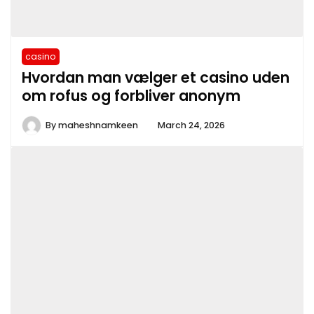
casino
Hvordan man vælger et casino uden
om rofus og forbliver anonym
By
maheshnamkeen
March 24, 2026