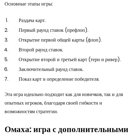
Основные этапы игры:
Раздача карт.
Первый раунд ставок (префлоп).
Открытие первой общей карты (флоп).
Второй раунд ставок.
Открытие второй и третьей карт (терн и ривер).
Заключительный раунд ставок.
Показ карт и определение победителя.
Эта игра идеально подходит как для новичков, так и для
опытных игроков, благодаря своей гибкости и
возможностям стратегии.
Омаха: игра с дополнительными