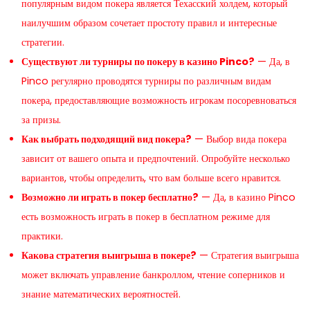
популярным видом покера является Техасский холдем, который
наилучшим образом сочетает простоту правил и интересные
стратегии.
Существуют ли турниры по покеру в казино Pinco?
— Да, в
Pinco регулярно проводятся турниры по различным видам
покера, предоставляющие возможность игрокам посоревноваться
за призы.
Как выбрать подходящий вид покера?
— Выбор вида покера
зависит от вашего опыта и предпочтений. Опробуйте несколько
вариантов, чтобы определить, что вам больше всего нравится.
Возможно ли играть в покер бесплатно?
— Да, в казино Pinco
есть возможность играть в покер в бесплатном режиме для
практики.
Какова стратегия выигрыша в покере?
— Стратегия выигрыша
может включать управление банкроллом, чтение соперников и
знание математических вероятностей.