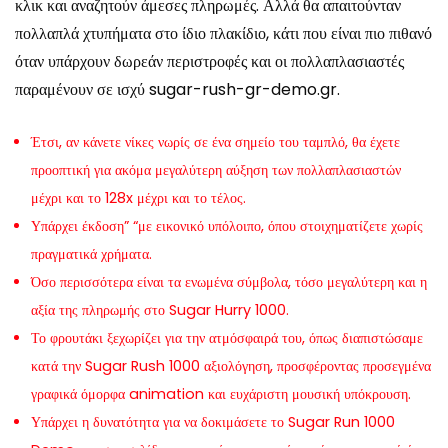
κλικ και αναζητούν άμεσες πληρωμές. Αλλά θα απαιτούνταν
πολλαπλά χτυπήματα στο ίδιο πλακίδιο, κάτι που είναι πιο πιθανό
όταν υπάρχουν δωρεάν περιστροφές και οι πολλαπλασιαστές
παραμένουν σε ισχύ
sugar-rush-gr-demo.gr
.
Έτσι, αν κάνετε νίκες νωρίς σε ένα σημείο του ταμπλό, θα έχετε
προοπτική για ακόμα μεγαλύτερη αύξηση των πολλαπλασιαστών
μέχρι και το 128x μέχρι και το τέλος.
Υπάρχει έκδοση” “με εικονικό υπόλοιπο, όπου στοιχηματίζετε χωρίς
πραγματικά χρήματα.
Όσο περισσότερα είναι τα ενωμένα σύμβολα, τόσο μεγαλύτερη και η
αξία της πληρωμής στο Sugar Hurry 1000.
Το φρουτάκι ξεχωρίζει για την ατμόσφαιρά του, όπως διαπιστώσαμε
κατά την Sugar Rush 1000 αξιολόγηση, προσφέροντας προσεγμένα
γραφικά όμορφα animation και ευχάριστη μουσική υπόκρουση.
Υπάρχει η δυνατότητα για να δοκιμάσετε το Sugar Run 1000