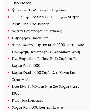
Thousand;
🎲 Βασικές Προδιαγραφές Παιχνιδιού
Τα Καλύτερα Casino Για Το Παιχνίδι Sugar
Rush One Thousand:
Δωρεάν Περιστροφές Και Μπόνους
Πληροφορίες Παιχνιδιού:
🍭 Κουλοχέρης Sugars Rush 1000 Trial – Μια
Πολύχρωμη Περιστροφή Σε Κολοσσιαία Κέρδη
Πως Επηρεάζουν Το Παιχνίδι Τα Σύμβολα Του
Sugar Rush 1000;
Sugar Dash 1000 Συμβουλές, Κόλπα Και
Στρατηγικές
Ποια Είναι Η Μέγιστη Νίκη Στο Sugar Hurry
1000;
Κέρδη Και Πληρωμές
Sugar Run 1000 Demo Παιχνίδι