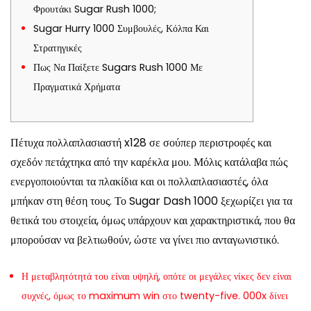
Φρουτάκι Sugar Rush 1000;
Sugar Hurry 1000 Συμβουλές, Κόλπα Και
Στρατηγικές
Πως Να Παίξετε Sugars Rush 1000 Με
Πραγματικά Χρήματα
Πέτυχα πολλαπλασιαστή x128 σε σούπερ περιστροφές και
σχεδόν πετάχτηκα από την καρέκλα μου. Μόλις κατάλαβα πώς
ενεργοποιούνται τα πλακίδια και οι πολλαπλασιαστές, όλα
μπήκαν στη θέση τους. Το Sugar Dash 1000 ξεχωρίζει για τα
θετικά του στοιχεία, όμως υπάρχουν και χαρακτηριστικά, που θα
μπορούσαν να βελτιωθούν, ώστε να γίνει πιο ανταγωνιστικό.
Η μεταβλητότητά του είναι υψηλή, οπότε οι μεγάλες νίκες δεν είναι
συχνές, όμως το maximum win στο twenty-five. 000x δίνει