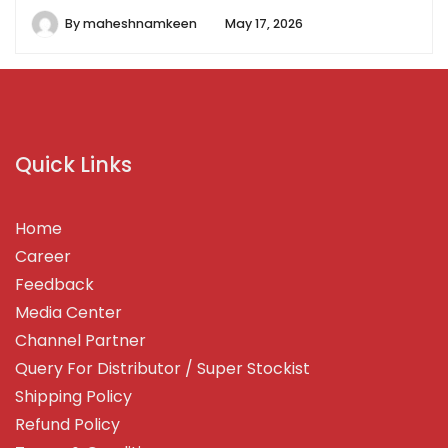
By
maheshnamkeen
May 17, 2026
Quick Links
Home
Career
Feedback
Media Center
Channel Partner
Query For Distributor / Super Stockist
Shipping Policy
Refund Policy