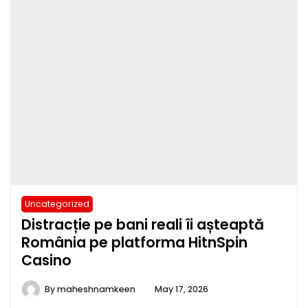
Uncategorized
Distracție pe bani reali îi așteaptă
România pe platforma HitnSpin
Casino
By
maheshnamkeen
May 17, 2026