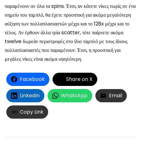
παραμένουν σε όλα τα spins. Έτσι, αν κάνετε νίκες νωρίς σε ένα
σημείο του ταμπλό, θα έχετε προοπτική για ακόμα μεγαλύτερη
αύξηση των πολλαπλασιαστών μέχρι και το 128x μέχρι και το
τέλος. Αν έρθουν άλλα τρία scatter, τότε παίρνετε ακόμα
twelve δωρεάν περιστροφές στο ίδιο ταμπλό με τους ίδιους
πολλαπλασιαστές που παραμένουν. Έτσι, η προοπτική για
μεγάλες νίκες είναι ακόμα υψηλότερη.
Facebook
Share on X
LinkedIn
WhatsApp
Email
Copy Link