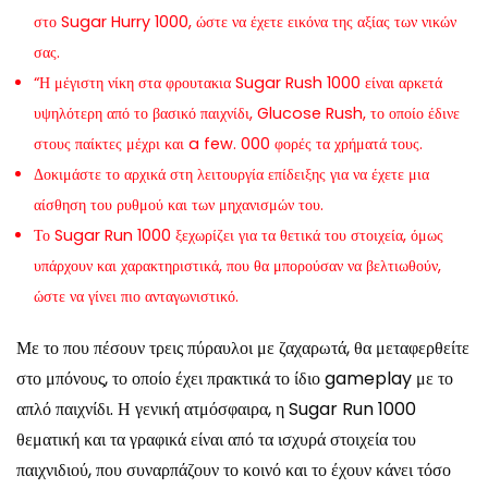
στο Sugar Hurry 1000, ώστε να έχετε εικόνα της αξίας των νικών
σας.
“Η μέγιστη νίκη στα φρουτακια Sugar Rush 1000 είναι αρκετά
υψηλότερη από το βασικό παιχνίδι, Glucose Rush, το οποίο έδινε
στους παίκτες μέχρι και a few. 000 φορές τα χρήματά τους.
Δοκιμάστε το αρχικά στη λειτουργία επίδειξης για να έχετε μια
αίσθηση του ρυθμού και των μηχανισμών του.
Το Sugar Run 1000 ξεχωρίζει για τα θετικά του στοιχεία, όμως
υπάρχουν και χαρακτηριστικά, που θα μπορούσαν να βελτιωθούν,
ώστε να γίνει πιο ανταγωνιστικό.
Με το που πέσουν τρεις πύραυλοι με ζαχαρωτά, θα μεταφερθείτε
στο μπόνους, το οποίο έχει πρακτικά το ίδιο gameplay με το
απλό παιχνίδι. Η γενική ατμόσφαιρα, η Sugar Run 1000
θεματική και τα γραφικά είναι από τα ισχυρά στοιχεία του
παιχνιδιού, που συναρπάζουν το κοινό και το έχουν κάνει τόσο