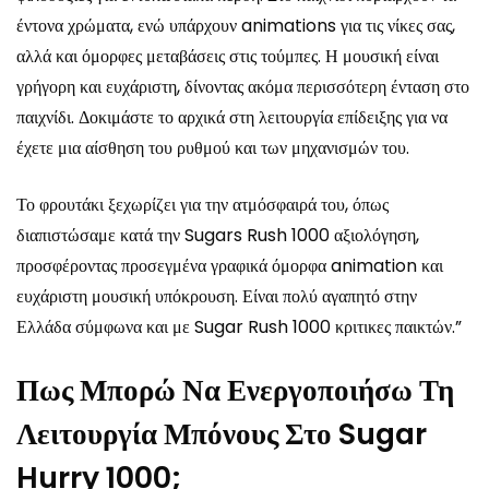
έντονα χρώματα, ενώ υπάρχουν animations για τις νίκες σας,
αλλά και όμορφες μεταβάσεις στις τούμπες. Η μουσική είναι
γρήγορη και ευχάριστη, δίνοντας ακόμα περισσότερη ένταση στο
παιχνίδι. Δοκιμάστε το αρχικά στη λειτουργία επίδειξης για να
έχετε μια αίσθηση του ρυθμού και των μηχανισμών του.
Το φρουτάκι ξεχωρίζει για την ατμόσφαιρά του, όπως
διαπιστώσαμε κατά την Sugars Rush 1000 αξιολόγηση,
προσφέροντας προσεγμένα γραφικά όμορφα animation και
ευχάριστη μουσική υπόκρουση. Είναι πολύ αγαπητό στην
Ελλάδα σύμφωνα και με Sugar Rush 1000 κριτικες παικτών.”
Πως Μπορώ Να Ενεργοποιήσω Τη
Λειτουργία Μπόνους Στο Sugar
Hurry 1000;