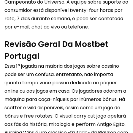
Campeonato do Universo. A equipe sobre suporte ao
consumidor está disponível twenty-four horas por
rato, 7 dias durante semana, e pode ser contatada
por e-mail, chat ao vivo ou telefone.
Revisão Geral Da Mostbet
Portugal
Essa 1ª jogada na maioria dos jogos sobre cassino
pode ser um confusa, entretanto, não importa
quanto tempo você possua dedicado ao pôquer
online ou aos jogos em casa. Os jogadores adoram a
máquina para caça-níqueis por inúmeros bônus. Há
scatter e wild disponíveis, assim como um jogo de
bônus e free rotates. O visual carry out jogo apelará
aos fãs da história, mitologia e perform Antigo Egito.
Burning Wins é um clássico «frutado» da Playson com