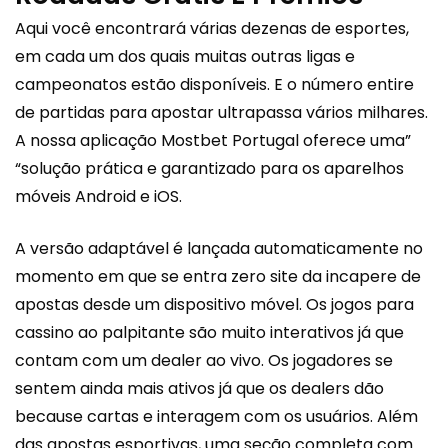
Aqui você encontrará várias dezenas de esportes,
em cada um dos quais muitas outras ligas e
campeonatos estão disponíveis. E o número entire
de partidas para apostar ultrapassa vários milhares.
A nossa aplicação Mostbet Portugal oferece uma”
“solução prática e garantizado para os aparelhos
móveis Android e iOS.
A versão adaptável é lançada automaticamente no
momento em que se entra zero site da incapere de
apostas desde um dispositivo móvel. Os jogos para
cassino ao palpitante são muito interativos já que
contam com um dealer ao vivo. Os jogadores se
sentem ainda mais ativos já que os dealers dão
because cartas e interagem com os usuários. Além
das apostas esportivas, uma seção completa com