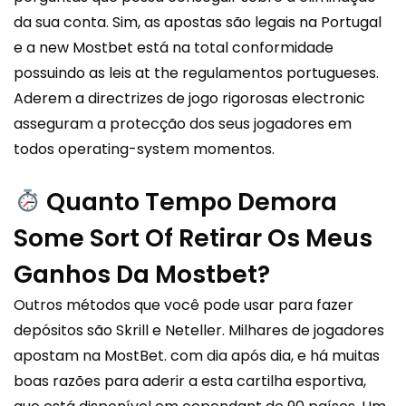
da sua conta. Sim, as apostas são legais na Portugal
e a new Mostbet está na total conformidade
possuindo as leis at the regulamentos portugueses.
Aderem a directrizes de jogo rigorosas electronic
asseguram a protecção dos seus jogadores em
todos operating-system momentos.
Quanto Tempo Demora
Some Sort Of Retirar Os Meus
Ganhos Da Mostbet?
Outros métodos que você pode usar para fazer
depósitos são Skrill e Neteller. Milhares de jogadores
apostam na MostBet. com dia após dia, e há muitas
boas razões para aderir a esta cartilha esportiva,