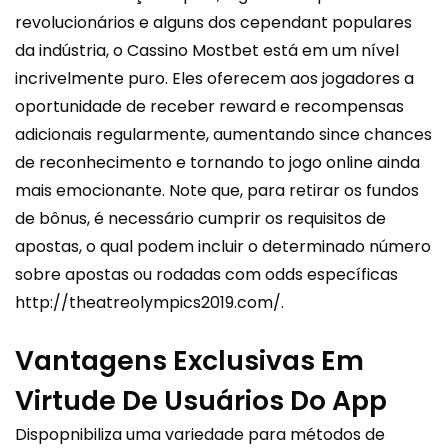
revolucionários e alguns dos cependant populares
da indústria, o Cassino Mostbet está em um nível
incrivelmente puro. Eles oferecem aos jogadores a
oportunidade de receber reward e recompensas
adicionais regularmente, aumentando since chances
de reconhecimento e tornando to jogo online ainda
mais emocionante. Note que, para retirar os fundos
de bônus, é necessário cumprir os requisitos de
apostas, o qual podem incluir o determinado número
sobre apostas ou rodadas com odds específicas
http://theatreolympics2019.com/
.
Vantagens Exclusivas Em
Virtude De Usuários Do App
Dispopnibiliza uma variedade para métodos de