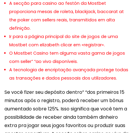
A secção para casino ao festón da Mostbet
proporciona mesas de roleta, blackjack, baccarat at
the poker com sellers reais, transmitidos em alta
definição.
Ir para a página principal do site de jogos de uma
Mostbet com elizabeth clicar em «registrar«.
O Mostbet Casino tem alguma vasta gama de jogos
com seller” “ao vivo disponíveis.
A tecnologia de encriptação avançada protege todas
as transações e dados pessoais dos utilizadores.
Se você fizer seu depósito dentro” “dos primeiros 15
minutos após o registro, poderá receber um bônus
aumentado sobre 125%. Isso significa que você tem a
possibilidade de receber ainda também dinheiro
extra pra jogar seus jogos favoritos ou produzir suas