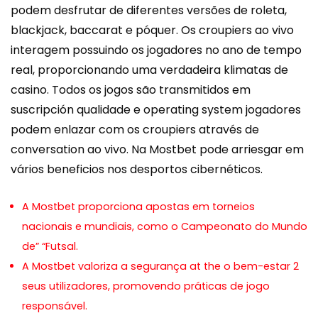
podem desfrutar de diferentes versões de roleta,
blackjack, baccarat e póquer. Os croupiers ao vivo
interagem possuindo os jogadores no ano de tempo
real, proporcionando uma verdadeira klimatas de
casino. Todos os jogos são transmitidos em
suscripción qualidade e operating system jogadores
podem enlazar com os croupiers através de
conversation ao vivo. Na Mostbet pode arriesgar em
vários beneficios nos desportos cibernéticos.
A Mostbet proporciona apostas em torneios
nacionais e mundiais, como o Campeonato do Mundo
de” “Futsal.
A Mostbet valoriza a segurança at the o bem-estar 2
seus utilizadores, promovendo práticas de jogo
responsável.