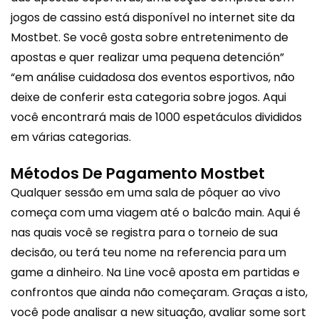
jogos de cassino está disponível no internet site da
Mostbet. Se você gosta sobre entretenimento de
apostas e quer realizar uma pequena detención”
“em análise cuidadosa dos eventos esportivos, não
deixe de conferir esta categoria sobre jogos. Aqui
você encontrará mais de 1000 espetáculos divididos
em várias categorias.
Métodos De Pagamento Mostbet
Qualquer sessão em uma sala de pôquer ao vivo
começa com uma viagem até o balcão main. Aqui é
nas quais você se registra para o torneio de sua
decisão, ou terá teu nome na referencia para um
game a dinheiro. Na Line você aposta em partidas e
confrontos que ainda não começaram. Graças a isto,
você pode analisar a new situação, avaliar some sort