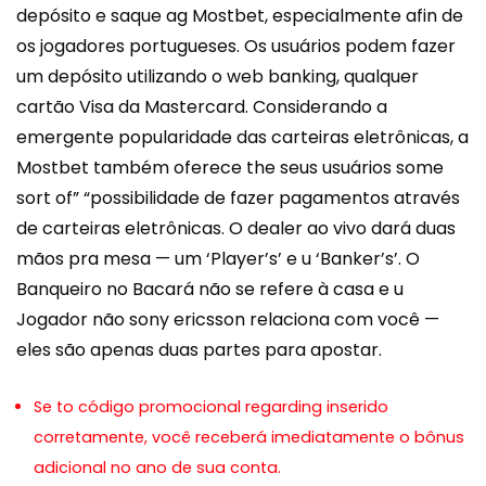
depósito e saque ag Mostbet, especialmente afin de
os jogadores portugueses. Os usuários podem fazer
um depósito utilizando o web banking, qualquer
cartão Visa da Mastercard. Considerando a
emergente popularidade das carteiras eletrônicas, a
Mostbet também oferece the seus usuários some
sort of” “possibilidade de fazer pagamentos através
de carteiras eletrônicas. O dealer ao vivo dará duas
mãos pra mesa — um ‘Player’s’ e u ‘Banker’s’. O
Banqueiro no Bacará não se refere à casa e u
Jogador não sony ericsson relaciona com você —
eles são apenas duas partes para apostar.
Se to código promocional regarding inserido
corretamente, você receberá imediatamente o bônus
adicional no ano de sua conta.