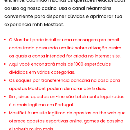
eficiente, cobrindo muchas as questões relacionadas
ao uso ag nosso casino. Usa o canal néanmoins
conveniente para disponer dúvidas e aprimorar tua
experiência mhh Mostbet.
O Mostbet pode indultar uma mensagem pro email
cadastrado possuindo um link sobre ativação assim
os quais a conta intended for criada no internet site.
Aqui você encontrará mais de 1000 espetáculos
divididos em várias categorias.
Os saques por transferência bancária na casa para
apostas Mostbet podem demorar até 5 dias.
Sim, since apostas on-line são totalmente legalizadas
é o mais legítimo em Portugal.
MostBet é um site legítimo de apostas on the web que
oferece apostas esportivas online, games de cassino
elizabeth muito mais.