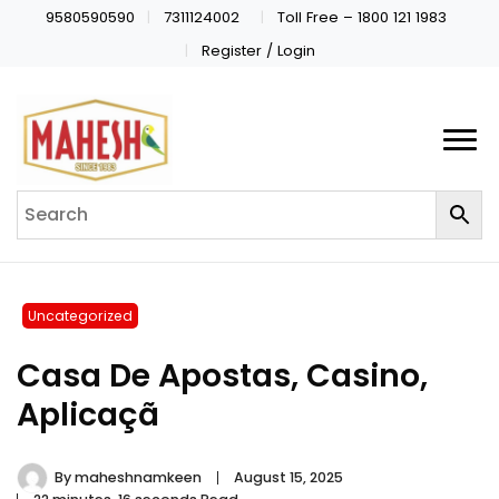
9580590590
7311124002
Toll Free – 1800 121 1983
Register / Login
Uncategorized
Casa De Apostas, Casino,
Aplicaçã
By
maheshnamkeen
August 15, 2025