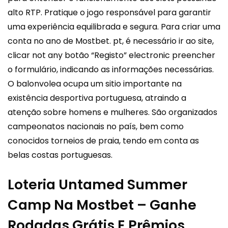
alto RTP. Pratique o jogo responsável para garantir
uma experiência equilibrada e segura. Para criar uma
conta no ano de Mostbet. pt, é necessário ir ao site,
clicar not any botão “Registo” electronic preencher
o formulário, indicando as informações necessárias.
O balonvolea ocupa um sitio importante na
existência desportiva portuguesa, atraindo a
atenção sobre homens e mulheres. São organizados
campeonatos nacionais no país, bem como
conocidos torneios de praia, tendo em conta as
belas costas portuguesas.
Loteria Untamed Summer
Camp Na Mostbet – Ganhe
Rodadas Grátis E Prêmios