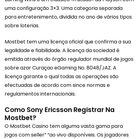
uma configuração 3×3. Uma categoria separada
para entretenimento, dividida no ano de vários tipos
sobre loterias.
Mostbet tem uma licença oficial que confirma a sua
legalidade e fiabilidade. A licença da sociedad é
emitida através do órgão regulador mundial de jogos
sobre azar Curaçao eGaming No. 8048/JAZ. A
licença garante o qual todas as operações são
efectuadas de acordo com since normas e
regulamentos internacionais.
Como Sony Ericsson Registrar Na
Mostbet?
O Mostbet Casino tem alguma vasta gama para
jogos com seller” “ao vivo disponíveis. Os jogadores