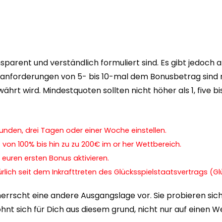
parent und verständlich formuliert sind. Es gibt jedoch a
nforderungen von 5- bis 10-mal dem Bonusbetrag sind rea
rt wird. Mindestquoten sollten nicht höher als 1, five bis
unden, drei Tagen oder einer Woche einstellen.
on 100% bis hin zu zu 200€ im or her Wettbereich.
 euren ersten Bonus aktivieren.
rlich seit dem Inkrafttreten des Glücksspielstaatsvertrags (Gl
rrscht eine andere Ausgangslage vor. Sie probieren si
nt sich für Dich aus diesem grund, nicht nur auf einen