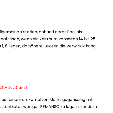
llgemeine Kriterien, anhand derer Boni als
listisch, wenn ein Zeitraum vonseiten 14 bis 25
 1, 8 liegen, da höhere Quoten die Verwirklichung
üStV 2021) am 1.
ch auf einem umkämpften Markt gegenseitig mit
 Wettanbieter weniger REMANSO zu lagern, sondern