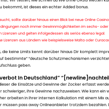
nst. Wir testen, wie schnell du live ohne OASIS wetten k
 bekommt, ist dieses ein echter Added bonus.
ht, sollte darüber hinaus einen Blick bei neue Online Casinos 
sbedingungen noch immer Gewinnmöglichkeiten im sechs- oder s
en Lizenzen und gelten infolgedessen als seriös ebenso legal.
ge Lizenzen aus Ländern wie beispielsweise Malta oder Curaca
, die keine Limits kennt darüber hinaus Dir komplett im
an auf bestimmte” “deutsche Schutzmechanismen verzichte
aufschluss geben.
verbot In Deutschland” “[newline]nachtei
ieser die Einsätze und Gewinne der Zocker erfasst werde
 schwieriger, ihre Gewinne nachzuweisen. Wie kann ein wi
 arbeiten in ihrer internen Kalkulation mit einem Mix a
r müssen pass away Onlineanbieter trotzdem bezahlen. D