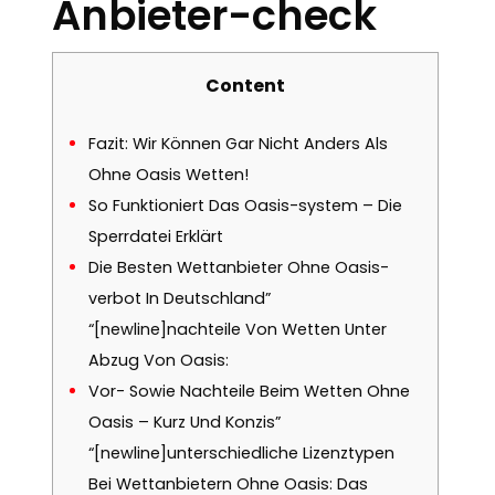
Anbieter-check
Content
Fazit: Wir Können Gar Nicht Anders Als
Ohne Oasis Wetten!
So Funktioniert Das Oasis-system – Die
Sperrdatei Erklärt
Die Besten Wettanbieter Ohne Oasis-
verbot In Deutschland”
“[newline]nachteile Von Wetten Unter
Abzug Von Oasis:
Vor- Sowie Nachteile Beim Wetten Ohne
Oasis – Kurz Und Konzis”
“[newline]unterschiedliche Lizenztypen
Bei Wettanbietern Ohne Oasis: Das