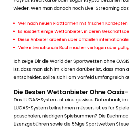
PayPal, Kreditkarte oder sogar Krypto bezahlen kan
wieder. Wen man danach noch Live-Streaming dazu
Wer nach neuen Plattformen mit frischen Konzepten suc
Es existiert einige Wettanbieter, in deren Geschäft
Diese Anbieter arbeiten über offiziellen international
Viele internationale Buchmacher verfügen über gülti
Ich zeige Dir die World der Sportwetten ohne OASIS
ist, dass man sich im Klaren darüber ist, dass m
entscheidet, sollte sich i am Vorfeld umfangreich 
Die Besten Wettanbieter Ohne Oasis-
Das LUGAS-System ist eine gewisse Datenbank, in d
LUGAS-System teilnehmen müssen, ist es für Spieler
pauschalen, niedrigen Spielsummen? Die Buchmacher
Lizenzgebühren sowie die 5%ige Sportwetten Steue