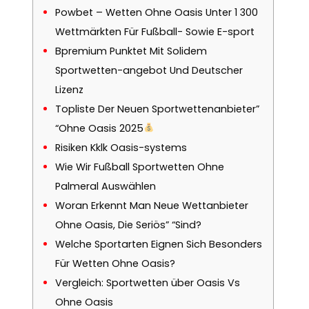
Powbet – Wetten Ohne Oasis Unter 1 300
Wettmärkten Für Fußball- Sowie E-sport
Bpremium Punktet Mit Solidem
Sportwetten-angebot Und Deutscher
Lizenz
Topliste Der Neuen Sportwettenanbieter”
“Ohne Oasis 2025
Risiken Kklk Oasis-systems
Wie Wir Fußball Sportwetten Ohne
Palmeral Auswählen
Woran Erkennt Man Neue Wettanbieter
Ohne Oasis, Die Seriös” “Sind?
Welche Sportarten Eignen Sich Besonders
Für Wetten Ohne Oasis?
Vergleich: Sportwetten über Oasis Vs
Ohne Oasis