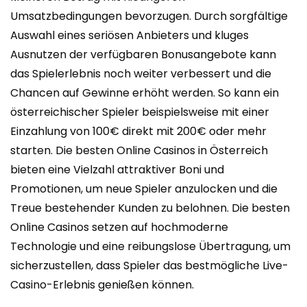
Umsatzbedingungen bevorzugen. Durch sorgfältige
Auswahl eines seriösen Anbieters und kluges
Ausnutzen der verfügbaren Bonusangebote kann
das Spielerlebnis noch weiter verbessert und die
Chancen auf Gewinne erhöht werden. So kann ein
österreichischer Spieler beispielsweise mit einer
Einzahlung von 100€ direkt mit 200€ oder mehr
starten. Die besten Online Casinos in Österreich
bieten eine Vielzahl attraktiver Boni und
Promotionen, um neue Spieler anzulocken und die
Treue bestehender Kunden zu belohnen. Die besten
Online Casinos setzen auf hochmoderne
Technologie und eine reibungslose Übertragung, um
sicherzustellen, dass Spieler das bestmögliche Live-
Casino-Erlebnis genießen können.