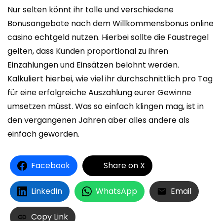
Nur selten könnt ihr tolle und verschiedene
Bonusangebote nach dem Willkommensbonus
online
casino echtgeld
nutzen. Hierbei sollte die Faustregel
gelten, dass Kunden proportional zu ihren
Einzahlungen und Einsätzen belohnt werden.
Kalkuliert hierbei, wie viel ihr durchschnittlich pro Tag
für eine erfolgreiche Auszahlung eurer Gewinne
umsetzen müsst. Was so einfach klingen mag, ist in
den vergangenen Jahren aber alles andere als
einfach geworden.
Facebook
Share on X
LinkedIn
WhatsApp
Email
Copy Link