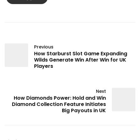
Previous
How Starburst Slot Game Expanding
Wilds Generate Win After Win for UK
Players
Next
How Diamonds Power: Hold and Win
Diamond Collection Feature Initiates
Big Payouts in UK