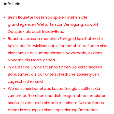
Infos ein.
Beim Roulette kostenlos spielen stehen alle
grundlegenden Wettarten zur Verfügung, sowohl
Outside- als auch Inside-Bets.
Beachtet, dass in manchen Echtgeld Spielhallen die
Spiele des Entwicklers unter “Greentube” zu finden sind,
einer Marke des Unternehmens Novomatic, zu dem
Novoline als Marke gehört.
In deutsche Online Casinos finden Sie verschiedene
Bonusarten, die auf unterschiedliche Spielertypen
zugeschnitten sind.
Wo es scheinbar etwas kostenfrei gibt, solltest du
zurecht aufhorchen und dich fragen, ob der Anbieter
seriös ist oder dich einfach mit einem Casino Bonus
ohne Einzahlung zu einer Registrierung überreden