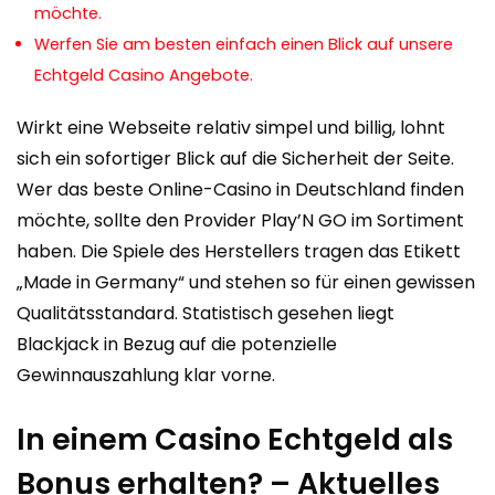
möchte.
Werfen Sie am besten einfach einen Blick auf unsere
Echtgeld Casino Angebote.
Wirkt eine Webseite relativ simpel und billig, lohnt
sich ein sofortiger Blick auf die Sicherheit der Seite.
Wer das beste Online-Casino in Deutschland finden
möchte, sollte den Provider Play’N GO im Sortiment
haben. Die Spiele des Herstellers tragen das Etikett
„Made in Germany“ und stehen so für einen gewissen
Qualitätsstandard. Statistisch gesehen liegt
Blackjack in Bezug auf die potenzielle
Gewinnauszahlung klar vorne.
In einem Casino Echtgeld als
Bonus erhalten? – Aktuelles