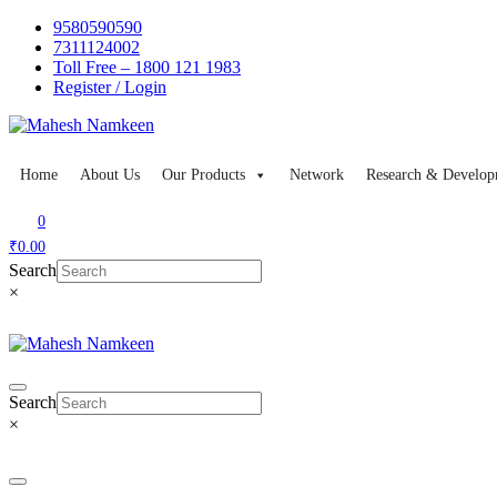
Skip
9580590590
to
7311124002
content
Toll Free – 1800 121 1983
Register / Login
Home
About Us
Our Products
Network
Research & Develop
0
₹0.00
Search
×
Search
×