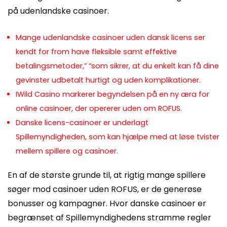
på udenlandske casinoer.
Mange udenlandske casinoer uden dansk licens ser
kendt for from have fleksible samt effektive
betalingsmetoder,” “som sikrer, at du enkelt kan få dine
gevinster udbetalt hurtigt og uden komplikationer.
IWild Casino markerer begyndelsen på en ny æra for
online casinoer, der opererer uden om ROFUS.
Danske licens-casinoer er underlagt
Spillemyndigheden, som kan hjælpe med at løse tvister
mellem spillere og casinoer.
En af de største grunde til, at rigtig mange spillere
søger mod casinoer uden ROFUS, er de generøse
bonusser og kampagner. Hvor danske casinoer er
begrænset af Spillemyndighedens stramme regler