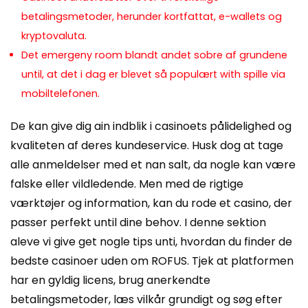
betalingsmetoder, herunder kortfattat, e-wallets og
kryptovaluta.
Det emergeny room blandt andet sobre af grundene
until, at det i dag er blevet så populært with spille via
mobiltelefonen.
De kan give dig ain indblik i casinoets pålidelighed og
kvaliteten af deres kundeservice. Husk dog at tage
alle anmeldelser med et nan salt, da nogle kan være
falske eller vildledende. Men med de rigtige
værktøjer og information, kan du rode et casino, der
passer perfekt until dine behov. I denne sektion
aleve vi give get nogle tips unti, hvordan du finder de
bedste casinoer uden om ROFUS. Tjek at platformen
har en gyldig licens, brug anerkendte
betalingsmetoder, læs vilkår grundigt og søg efter