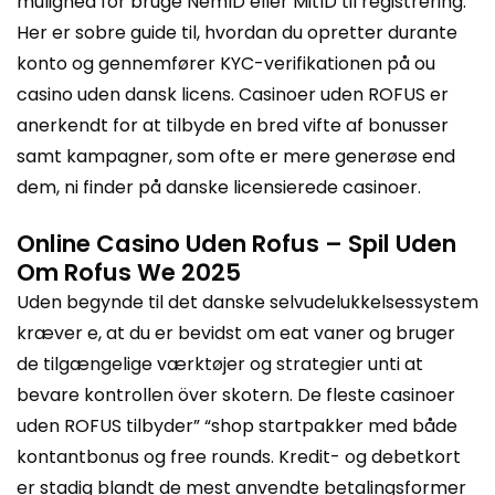
mulighed for bruge NemID eller MitID til registrering.
Her er sobre guide til, hvordan du opretter durante
konto og gennemfører KYC-verifikationen på ou
casino uden dansk licens. Casinoer uden ROFUS er
anerkendt for at tilbyde en bred vifte af bonusser
samt kampagner, som ofte er mere generøse end
dem, ni finder på danske licensierede casinoer.
Online Casino Uden Rofus – Spil Uden
Om Rofus We 2025
Uden begynde til det danske selvudelukkelsessystem
kræver e, at du er bevidst om eat vaner og bruger
de tilgængelige værktøjer og strategier unti at
bevare kontrollen över skotern. De fleste casinoer
uden ROFUS tilbyder” “shop startpakker med både
kontantbonus og free rounds. Kredit- og debetkort
er stadig blandt de mest anvendte betalingsformer