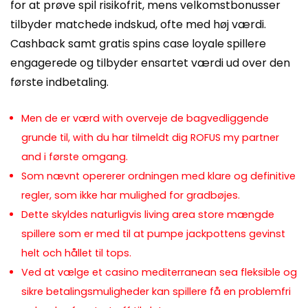
for at prøve spil risikofrit, mens velkomstbonusser
tilbyder matchede indskud, ofte med høj værdi.
Cashback samt gratis spins case loyale spillere
engagerede og tilbyder ensartet værdi ud over den
første indbetaling.
Men de er værd with overveje de bagvedliggende
grunde til, with du har tilmeldt dig ROFUS my partner
and i første omgang.
Som nævnt opererer ordningen med klare og definitive
regler, som ikke har mulighed for gradbøjes.
Dette skyldes naturligvis living area store mængde
spillere som er med til at pumpe jackpottens gevinst
helt och hållet til tops.
Ved at vælge et casino mediterranean sea fleksible og
sikre betalingsmuligheder kan spillere få en problemfri