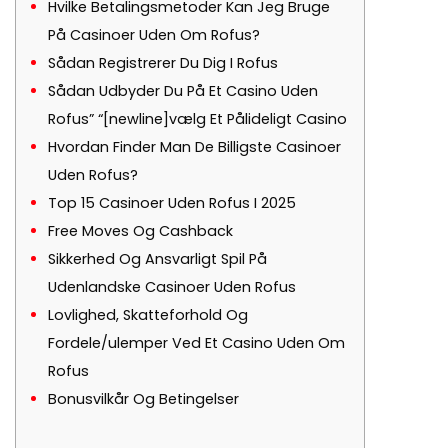
Hvilke Betalingsmetoder Kan Jeg Bruge
På Casinoer Uden Om Rofus?
Sådan Registrerer Du Dig I Rofus
Sådan Udbyder Du På Et Casino Uden
Rofus” “[newline]vælg Et Pålideligt Casino
Hvordan Finder Man De Billigste Casinoer
Uden Rofus?
Top 15 Casinoer Uden Rofus I 2025
Free Moves Og Cashback
Sikkerhed Og Ansvarligt Spil På
Udenlandske Casinoer Uden Rofus
Lovlighed, Skatteforhold Og
Fordele/ulemper Ved Et Casino Uden Om
Rofus
Bonusvilkår Og Betingelser