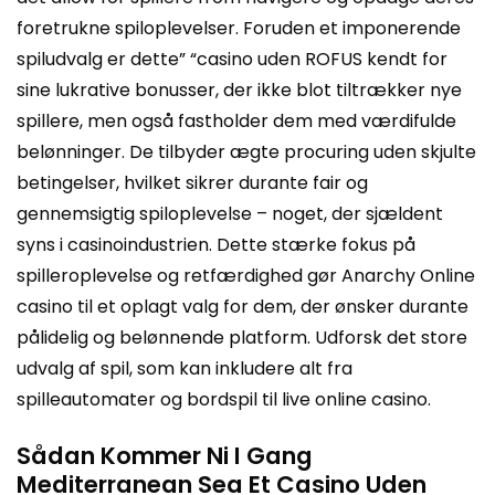
foretrukne spiloplevelser. Foruden et imponerende
spiludvalg er dette” “casino uden ROFUS kendt for
sine lukrative bonusser, der ikke blot tiltrækker nye
spillere, men også fastholder dem med værdifulde
belønninger. De tilbyder ægte procuring uden skjulte
betingelser, hvilket sikrer durante fair og
gennemsigtig spiloplevelse – noget, der sjældent
syns i casinoindustrien. Dette stærke fokus på
spilleroplevelse og retfærdighed gør Anarchy Online
casino til et oplagt valg for dem, der ønsker durante
pålidelig og belønnende platform. Udforsk det store
udvalg af spil, som kan inkludere alt fra
spilleautomater og bordspil til live online casino.
Sådan Kommer Ni I Gang
Mediterranean Sea Et Casino Uden