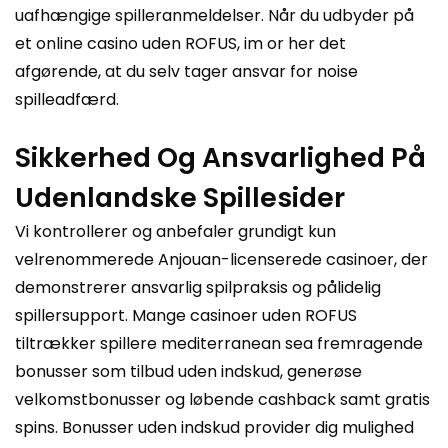
uafhængige spilleranmeldelser. Når du udbyder på
et online casino uden ROFUS, im or her det
afgørende, at du selv tager ansvar for noise
spilleadfærd.
Sikkerhed Og Ansvarlighed På
Udenlandske Spillesider
Vi kontrollerer og anbefaler grundigt kun
velrenommerede Anjouan-licenserede casinoer, der
demonstrerer ansvarlig spilpraksis og pålidelig
spillersupport. Mange casinoer uden ROFUS
tiltrækker spillere mediterranean sea fremragende
bonusser som tilbud uden indskud, generøse
velkomstbonusser og løbende cashback samt gratis
spins. Bonusser uden indskud provider dig mulighed