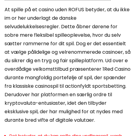
At spille på et casino uden ROFUS betyder, at du ikke
im or her underlagt de danske
selvudelukkelsesregler. Dette åbner dørene for
sobre mere fleksibel spilleoplevelse, hvor du selv
sætter rammerne for dit spil. Dog er det essentielt
at vælge pålidelige og velrenommerede casinoer, så
du sikrer dig en tryg og fair spilleplatform. Ud over e
overdådige velkomsttilbud præsenterer 1Red Casino
durante mangfoldig portefølje af spil, der spænder
fra klassiske casinospil til actionfyldt sportsbetting.
Derudover har platformen en særlig ordre til
kryptovaluta-entusiaster, idet den tilbyder
eksklusive spil, der har mulighed for at nydes med
durante bred vifte af digitale valutaer.
Det betyder, at du kan spille dine yndlingsspil, wash