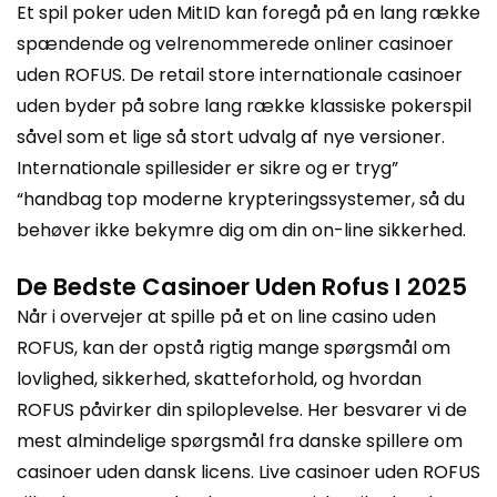
Et spil poker uden MitID kan foregå på en lang række
spændende og velrenommerede onliner casinoer
uden ROFUS. De retail store internationale casinoer
uden byder på sobre lang række klassiske pokerspil
såvel som et lige så stort udvalg af nye versioner.
Internationale spillesider er sikre og er tryg”
“handbag top moderne krypteringssystemer, så du
behøver ikke bekymre dig om din on-line sikkerhed.
De Bedste Casinoer Uden Rofus I 2025
Når i overvejer at spille på et on line casino uden
ROFUS, kan der opstå rigtig mange spørgsmål om
lovlighed, sikkerhed, skatteforhold, og hvordan
ROFUS påvirker din spiloplevelse. Her besvarer vi de
mest almindelige spørgsmål fra danske spillere om
casinoer uden dansk licens. Live casinoer uden ROFUS