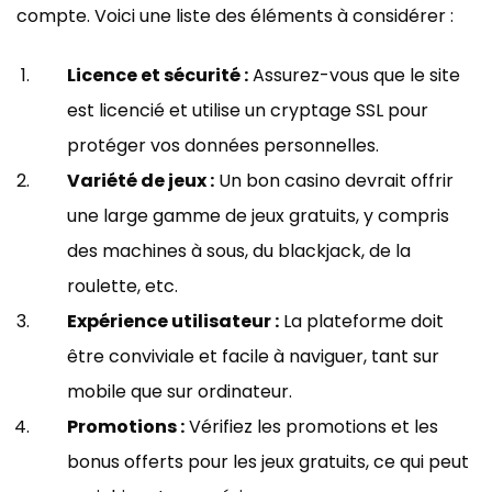
compte. Voici une liste des éléments à considérer :
Licence et sécurité :
Assurez-vous que le site
est licencié et utilise un cryptage SSL pour
protéger vos données personnelles.
Variété de jeux :
Un bon casino devrait offrir
une large gamme de jeux gratuits, y compris
des machines à sous, du blackjack, de la
roulette, etc.
Expérience utilisateur :
La plateforme doit
être conviviale et facile à naviguer, tant sur
mobile que sur ordinateur.
Promotions :
Vérifiez les promotions et les
bonus offerts pour les jeux gratuits, ce qui peut