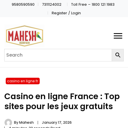
9580590590
7311124002
Toll Free – 1800 121 1983
Register / Login
casino en ligne fr
Casino en ligne France : Top
sites pour les jeux gratuits
By
Mahesh
January 17, 2026