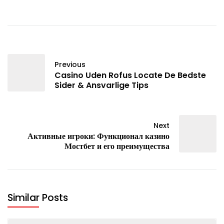
Previous
Casino Uden Rofus Locate De Bedste
Sider & Ansvarlige Tips
Next
Активные игроки: Функционал казино
Мостбет и его преимущества
Similar Posts