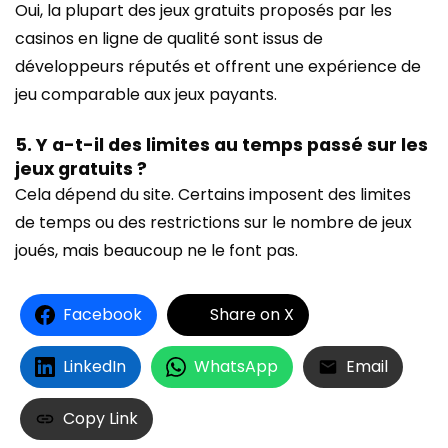
Oui, la plupart des jeux gratuits proposés par les
casinos en ligne de qualité sont issus de
développeurs réputés et offrent une expérience de
jeu comparable aux jeux payants.
5. Y a-t-il des limites au temps passé sur les
jeux gratuits ?
Cela dépend du site. Certains imposent des limites
de temps ou des restrictions sur le nombre de jeux
joués, mais beaucoup ne le font pas.
Facebook
Share on X
LinkedIn
WhatsApp
Email
Copy Link