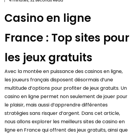
4 minutes, 32 seconds Read
Casino en ligne
France : Top sites pour
les jeux gratuits
Avec la montée en puissance des casinos en ligne,
les joueurs français disposent désormais d’une
multitude d’options pour profiter de jeux gratuits. Un
casino en ligne permet non seulement de jouer pour
le plaisir, mais aussi d’apprendre différentes
stratégies sans risquer d’argent. Dans cet article,
nous allons explorer les meilleurs sites de casino en
ligne en France qui offrent des jeux gratuits, ainsi que