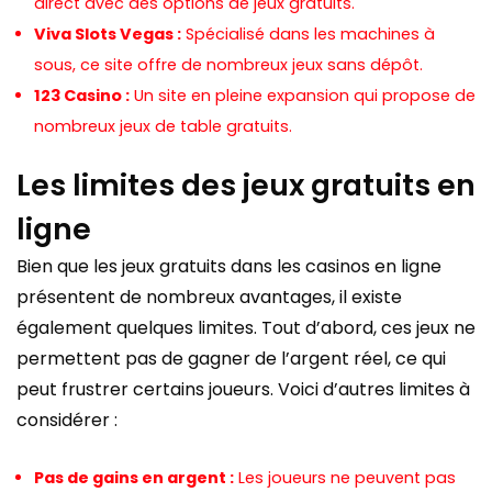
direct avec des options de jeux gratuits.
Viva Slots Vegas :
Spécialisé dans les machines à
sous, ce site offre de nombreux jeux sans dépôt.
123 Casino :
Un site en pleine expansion qui propose de
nombreux jeux de table gratuits.
Les limites des jeux gratuits en
ligne
Bien que les jeux gratuits dans les casinos en ligne
présentent de nombreux avantages, il existe
également quelques limites. Tout d’abord, ces jeux ne
permettent pas de gagner de l’argent réel, ce qui
peut frustrer certains joueurs. Voici d’autres limites à
considérer :
Pas de gains en argent :
Les joueurs ne peuvent pas