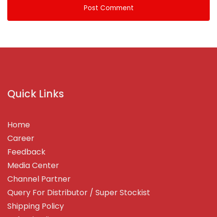
Quick Links
Home
Career
Feedback
Media Center
Channel Partner
Query For Distributor / Super Stockist
Shipping Policy