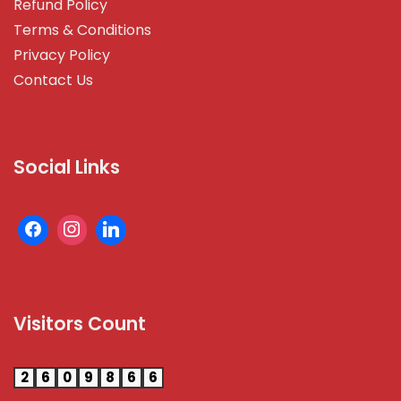
Refund Policy
Terms & Conditions
Privacy Policy
Contact Us
Social Links
Visitors Count
2
6
0
9
8
6
6