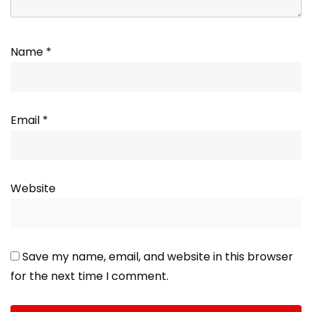
Name
*
Email
*
Website
Save my name, email, and website in this browser
for the next time I comment.