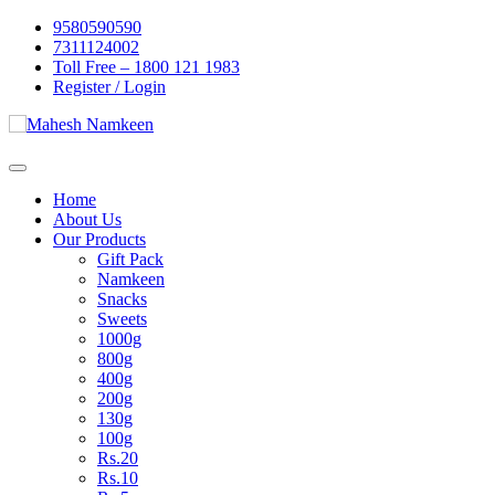
Skip
9580590590
to
7311124002
content
Toll Free – 1800 121 1983
Register / Login
Home
About Us
Our Products
Gift Pack
Namkeen
Snacks
Sweets
1000g
800g
400g
200g
130g
100g
Rs.20
Rs.10