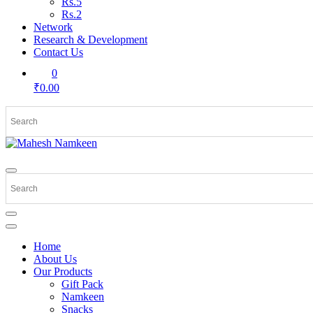
Rs.5
Rs.2
Network
Research & Development
Contact Us
0
₹0.00
Home
About Us
Our Products
Gift Pack
Namkeen
Snacks