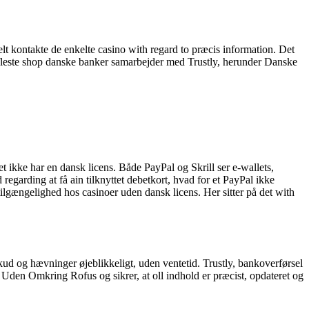
elt kontakte de enkelte casino with regard to præcis information. Det
e fleste shop danske banker samarbejder med Trustly, herunder Danske
t ikke har en dansk licens. Både PayPal og Skrill ser e-wallets,
garding at få ain tilknyttet debetkort, hvad for et PayPal ikke
tilgængelighed hos casinoer uden dansk licens. Her sitter på det with
ud og hævninger øjeblikkeligt, uden ventetid. Trustly, bankoverførsel
Uden Omkring Rofus og sikrer, at oll indhold er præcist, opdateret og