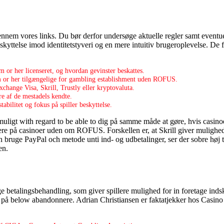
gennem vores links. Du bør derfor undersøge aktuelle regler samt eventu
skyttelse imod identitetstyveri og en mere intuitiv brugeroplevelse. D
im or her licenseret, og hvordan gevinster beskattes.
 im or her tilgængelige for gambling establishment uden ROFUS.
xchange Visa, Skrill, Trustly eller kryptovaluta.
re af de mestadels kendte.
abilitet og fokus på spiller beskyttelse.
uligt with regard to be able to dig på samme måde at gøre, hvis casinoe
 på casinoer uden om ROFUS. Forskellen er, at Skrill giver mulighed re
n bruge PayPal och metode unti ind- og udbetalinger, ser der sobre høj 
en.
 betalingsbehandling, som giver spillere mulighed for in foretage indsk
g på below abandonnere. Adrian Christiansen er faktatjekker hos Casino 