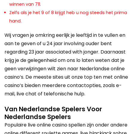
winnen van 711.
Zelfs als je het 9 of 8 krijgt heb u nog steeds het prima
hand.
Wij vragen je omkring eerlijk je leeftijd in te vullen en
aan te geven of u 24 jaar involving ouder bent
regarding 23 jaar associated with jonger. Daarnaast
krijg je de gelegenheid om ons lo laten weten dat je
geen verwijzingen wilt zien naar Nederlandse online
casino’s. De meeste sites uit onze top ten met online
casino’s bieden meerdere contactopties, zoals e-
mail, live chat of telefonische hulp.
Van Nederlandse Spelers Voor
Nederlandse Spelers
Populaire live online casino spellen zijn onder andere
online different roulette games, live blackjack sobre