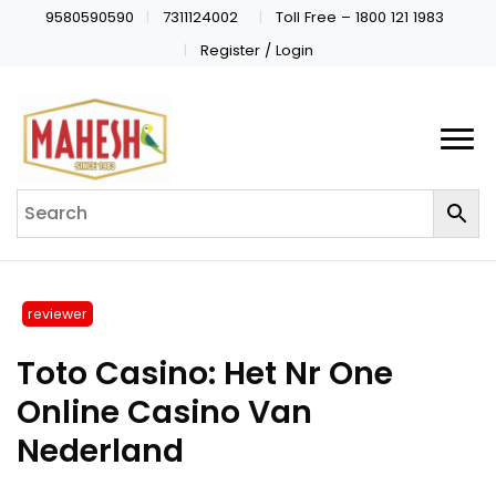
9580590590
7311124002
Toll Free – 1800 121 1983
Register / Login
reviewer
Toto Casino: Het Nr One
Online Casino Van
Nederland