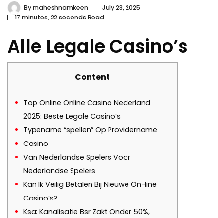
By
maheshnamkeen
July 23, 2025
17 minutes, 22 seconds Read
Alle Legale Casino’s
Content
Top Online Online Casino Nederland
2025: Beste Legale Casino’s
Typename “spellen” Op Providername
Casino
Van Nederlandse Spelers Voor
Nederlandse Spelers
Kan Ik Veilig Betalen Bij Nieuwe On-line
Casino’s?
Ksa: Kanalisatie Bsr Zakt Onder 50%,