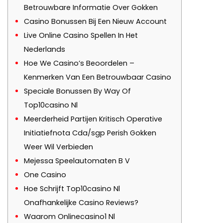
Betrouwbare Informatie Over Gokken
Casino Bonussen Bij Een Nieuw Account
Live Online Casino Spellen In Het
Nederlands
Hoe We Casino’s Beoordelen –
Kenmerken Van Een Betrouwbaar Casino
Speciale Bonussen By Way Of
Top10casino Nl
Meerderheid Partijen Kritisch Operative
Initiatiefnota Cda/sgp Perish Gokken
Weer Wil Verbieden
Mejessa Speelautomaten B V
One Casino
Hoe Schrijft Top10casino Nl
Onafhankelijke Casino Reviews?
Waarom Onlinecasino1 Nl