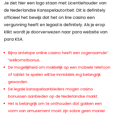
Je ziet hier een logo staan met Licentiehouder van
de Nederlandse Kansspelautoriteit. Dit is definitely
officieel het bewijs dat het on line casino een
vergunning heeft en legaal is definitely. Als je erop
klikt wordt je doorverwezen naar para website van
para KSA.
Bijna antelope online casino heeft een zogenaamde”
“welkomstbonus.
De mogelijkheid om makkelijk op een mobiele telefoon
of tablet te spelen will be inmiddels erg belangrijk
geworden.
De legale kansspelaanbieders mogen casino
bonussen aanbieden op de Nederlandse markt.
Het is belangrijk om te onthouden dat gokken een
vorm van amusement moet zijn sobre geen manier