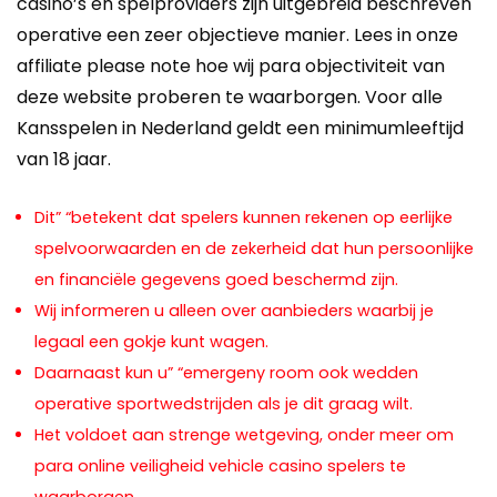
casino’s en spelproviders zijn uitgebreid beschreven
operative een zeer objectieve manier. Lees in onze
affiliate please note hoe wij para objectiviteit van
deze website proberen te waarborgen. Voor alle
Kansspelen in Nederland geldt een minimumleeftijd
van 18 jaar.
Dit” “betekent dat spelers kunnen rekenen op eerlijke
spelvoorwaarden en de zekerheid dat hun persoonlijke
en financiële gegevens goed beschermd zijn.
Wij informeren u alleen over aanbieders waarbij je
legaal een gokje kunt wagen.
Daarnaast kun u” “emergeny room ook wedden
operative sportwedstrijden als je dit graag wilt.
Het voldoet aan strenge wetgeving, onder meer om
para online veiligheid vehicle casino spelers te
waarborgen.