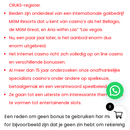
CRUKS-register.
Beiden zijn onderdeel van een internationale gokbedrijf
MGM Resorts dat u kent van casino’s als het Bellagio,
de MGM Great, en Aria within Las” “Las vegas.
Nu, een paar jaar later, is het aanbod enorm dus
enorm uitgebreid.
Het internet casino richt zich volledig op on line casino
en verschillende bonussen.
Al meer dan 15 jaar onderzoeken onze onafhankelijke
specialists casino’s onder andere op spelkeuze,
betaalgemak en een verantwoord speelbeleid.
Ze gaan tot een uiterste om interessante thema’s om
te vormen tot entertainende slots.
0
Een reden om geen bonus te gebruiken har mulighed
for bijvoorbeeld zijn dat je geen zin hebt om rekening