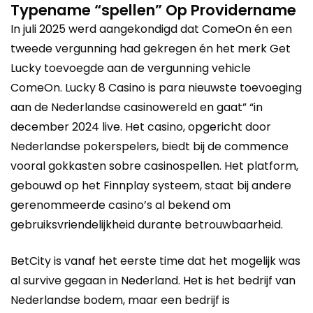
Typename “spellen” Op Providername
In juli 2025 werd aangekondigd dat ComeOn én een
tweede vergunning had gekregen én het merk Get
Lucky toevoegde aan de vergunning vehicle
ComeOn. Lucky 8 Casino is para nieuwste toevoeging
aan de Nederlandse casinowereld en gaat” “in
december 2024 live. Het casino, opgericht door
Nederlandse pokerspelers, biedt bij de commence
vooral gokkasten sobre casinospellen. Het platform,
gebouwd op het Finnplay systeem, staat bij andere
gerenommeerde casino’s al bekend om
gebruiksvriendelijkheid durante betrouwbaarheid.
BetCity is vanaf het eerste time dat het mogelijk was
al survive gegaan in Nederland. Het is het bedrijf van
Nederlandse bodem, maar een bedrijf is