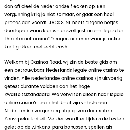
dan officieel de Nederlandse flecken op. Een
vergunning krijg je niet zomaar, er gaat een heel
proces aan vooraf. JACKS. NL heeft ditgene netjes
doorlopen waardoor we onszelf just nu een legaal on
the internet casino” “mogen noemen waar je online
kunt gokken met echt cash.
Welkom bij Casinos Raad, wij zijn dé beste gids om
een betrouwbaar Nederlands legale online casino te
vinden. Alle Nederlandse online casinos zijn uitvoerig
getest durante voldoen aan het hoge
kwaliteitsstandaard. We verwijzen alleen naar legale
online casino’s die in het bezit zijn vehicle een
Nederlandse vergunning afgegeven door sobre
Kansspelautoriteit. Verder wordt er tijdens de testen
gelet op de winkans, para bonussen, spellen als