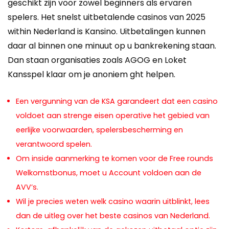
geschikt zijn voor zowel beginners als ervaren
spelers. Het snelst uitbetalende casinos van 2025
within Nederland is Kansino. Uitbetalingen kunnen
daar al binnen one minuut op u bankrekening staan.
Dan staan organisaties zoals AGOG en Loket
Kansspel klaar om je anoniem ght helpen.
Een vergunning van de KSA garandeert dat een casino
voldoet aan strenge eisen operative het gebied van
eerlijke voorwaarden, spelersbescherming en
verantwoord spelen.
Om inside aanmerking te komen voor de Free rounds
Welkomstbonus, moet u Account voldoen aan de
AVV’s.
Wil je precies weten welk casino waarin uitblinkt, lees
dan de uitleg over het beste casinos van Nederland.