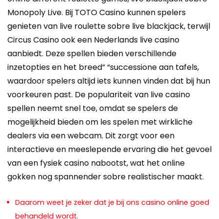
Monopoly Live. Bij TOTO Casino kunnen spelers
genieten van live roulette sobre live blackjack, terwijl
Circus Casino ook een Nederlands live casino
aanbiedt. Deze spellen bieden verschillende
inzetopties en het breed” “successione aan tafels,
waardoor spelers altijd iets kunnen vinden dat bij hun
voorkeuren past. De populariteit van live casino
spellen neemt snel toe, omdat se spelers de
mogelijkheid bieden om les spelen met wirkliche
dealers via een webcam. Dit zorgt voor een
interactieve en meeslepende ervaring die het gevoel
van een fysiek casino nabootst, wat het online
gokken nog spannender sobre realistischer maakt.
Daarom weet je zeker dat je bij ons casino online goed
behandeld wordt.