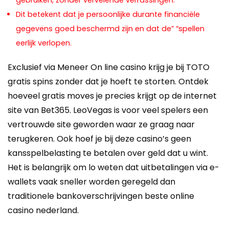
Dit betekent dat je persoonlijke durante financiële
gegevens goed beschermd zijn en dat de” “spellen
eerlijk verlopen.
Exclusief via Meneer On line casino krijg je bij TOTO
gratis spins zonder dat je hoeft te storten. Ontdek
hoeveel gratis moves je precies krijgt op de internet
site van Bet365. LeoVegas is voor veel spelers een
vertrouwde site geworden waar ze graag naar
terugkeren. Ook hoef je bij deze casino’s geen
kansspelbelasting te betalen over geld dat u wint.
Het is belangrijk om lo weten dat uitbetalingen via e-
wallets vaak sneller worden geregeld dan
traditionele bankoverschrijvingen
beste online
casino nederland
.