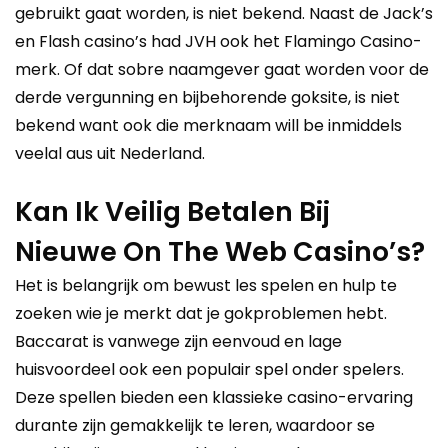
gebruikt gaat worden, is niet bekend. Naast de Jack’s
en Flash casino’s had JVH ook het Flamingo Casino-
merk. Of dat sobre naamgever gaat worden voor de
derde vergunning en bijbehorende goksite, is niet
bekend want ook die merknaam will be inmiddels
veelal aus uit Nederland.
Kan Ik Veilig Betalen Bij
Nieuwe On The Web Casino’s?
Het is belangrijk om bewust les spelen en hulp te
zoeken wie je merkt dat je gokproblemen hebt.
Baccarat is vanwege zijn eenvoud en lage
huisvoordeel ook een populair spel onder spelers.
Deze spellen bieden een klassieke casino-ervaring
durante zijn gemakkelijk te leren, waardoor se