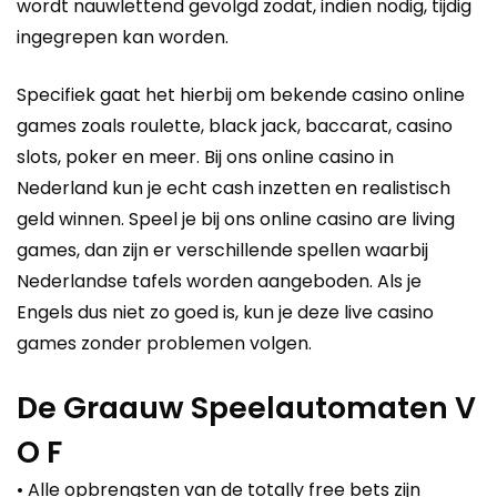
wordt nauwlettend gevolgd zodat, indien nodig, tijdig
ingegrepen kan worden.
Specifiek gaat het hierbij om bekende casino online
games zoals roulette, black jack, baccarat, casino
slots, poker en meer. Bij ons online casino in
Nederland kun je echt cash inzetten en realistisch
geld winnen. Speel je bij ons online casino are living
games, dan zijn er verschillende spellen waarbij
Nederlandse tafels worden aangeboden. Als je
Engels dus niet zo goed is, kun je deze live casino
games zonder problemen volgen.
De Graauw Speelautomaten V
O F
• Alle opbrengsten van de totally free bets zijn