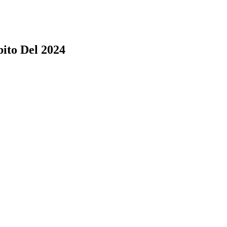
ito Del 2024