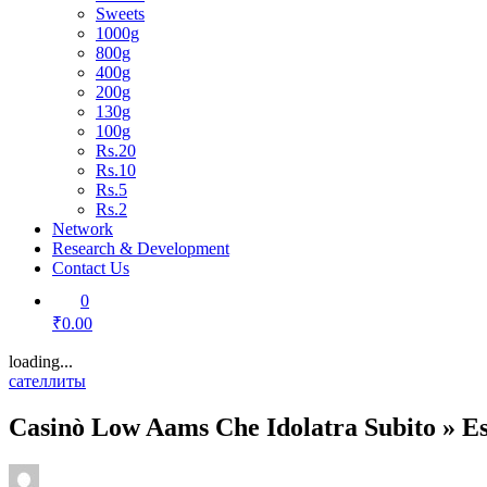
Sweets
1000g
800g
400g
200g
130g
100g
Rs.20
Rs.10
Rs.5
Rs.2
Network
Research & Development
Contact Us
0
₹0.00
loading...
сателлиты
Casinò Low Aams Che Idolatra Subito » E