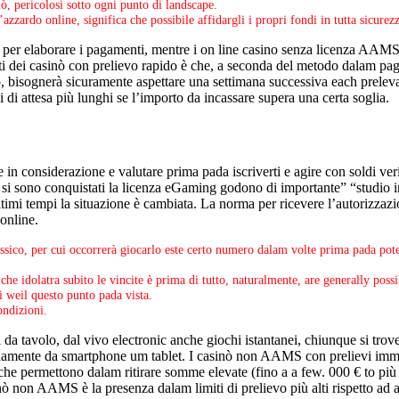
ciò, pericolosi sotto ogni punto di landscape.
zzardo online, significa che possibile affidargli i propri fondi in tutta sicurez
r elaborare i pagamenti, mentre i on line casino senza licenza AAMS pe
ti dei casinò con prelievo rapido è che, a seconda del metodo dalam paga
io, bisognerà sicuramente aspettare una settimana successiva each prele
i di attesa più lunghi se l’importo da incassare supera una certa soglia.
 in considerazione e valutare prima pada iscriverti e agire con soldi ve
i sono conquistati la licenza eGaming godono di importante” “studio in 
 ultimi tempi la situazione è cambiata. La norma per ricevere l’autorizza
 online.
ssico, per cui occorrerà giocarlo este certo numero dalam volte prima pada pote
he idolatra subito le vincite è prima di tutto, naturalmente, are generally possib
i weil questo punto pada vista.
ondizioni.
 tavolo, dal vivo electronic anche giochi istantanei, chiunque si trover
damente da smartphone um tablet. I casinò non AAMS con prelievi immediat
che permettono dalam ritirare somme elevate (fino a a few. 000 € to più a
ò non AAMS è la presenza dalam limiti di prelievo più alti rispetto ad al