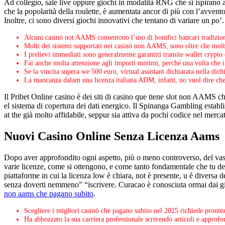
Ad collegio, sale live oppure giochi in modalità RNG che si ispirano
che la popolarità della roulette, è aumentata ancor di più con l’avven
Inoltre, ci sono diversi giochi innovativi che tentano di variare un po’.
Alcuni casinò not AAMS consentono l’uso di bonifici bancari tradiziona
Molti dei sistemi supportati nei casinò non AAMS, sono oltre che molto 
I prelievi immediati sono generalmente garantiti tramite wallet crypto
Fai anche molta attenzione agli importi minimi, perché una volta che 
Se la vincita supera we 500 euro, virtual assistant dichiarata nella dich
La mancanza dalam una licenza italiana ADM, infatti, no vuol dire che si
Il Pribet Online casino è dei siti di casino que tiene slot non AAMS ch
el sistema di copertura dei dati energico. Il Spinanga Gambling establi
at the già molto affidabile, seppur sia attiva da pochi codice nel merca
Nuovi Casino Online Senza Licenza Aams
Dopo aver approfondito ogni aspetto, più o meno controverso, del vasto 
varie licenze, come si ottengono, e come tanto fondamentale che tu dec
piattaforme in cui la licenza low è chiara, not è presente, u è div
senza doverti nemmeno” “iscrivere. Curacao è conosciuta ormai dai gioc
non aams che pagano subito
.
Scegliere i migliori casinò che pagano subito nel 2025 richiede prontez
Ha abbozzato la sua carriera professionale scrivendo articoli e approfo