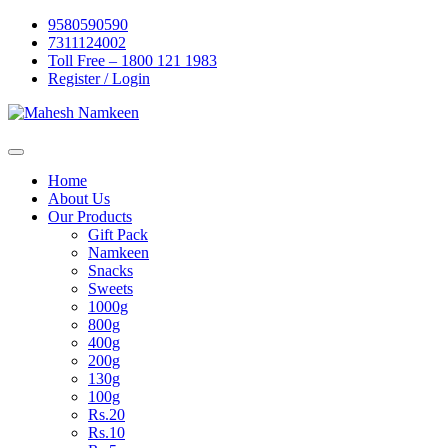
Skip
9580590590
to
7311124002
content
Toll Free – 1800 121 1983
Register / Login
Home
About Us
Our Products
Gift Pack
Namkeen
Snacks
Sweets
1000g
800g
400g
200g
130g
100g
Rs.20
Rs.10