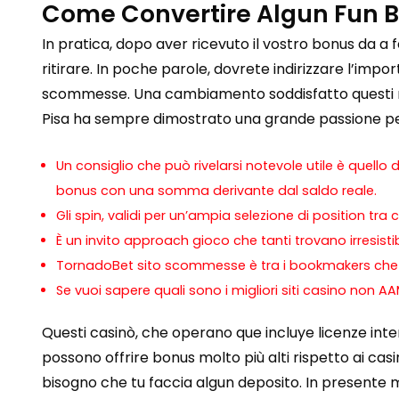
Come Convertire Algun Fun B
In pratica, dopo aver ricevuto il vostro bonus da a
ritirare. In poche parole, dovrete indirizzare l’impo
scommesse. Una cambiamento soddisfatto questi requi
Pisa ha sempre dimostrato una grande passione per 
Un consiglio che può rivelarsi notevole utile è quell
bonus con una somma derivante dal saldo reale.
Gli spin, validi per un’ampia selezione di position tra
È un invito approach gioco che tanti trovano irresist
TornadoBet sito scommesse è tra i bookmakers che o
Se vuoi sapere quali sono i migliori siti casino non 
Questi casinò, che operano que incluye licenze int
possono offrire bonus molto più alti rispetto ai casi
bisogno che tu faccia algun deposito. In presente mod