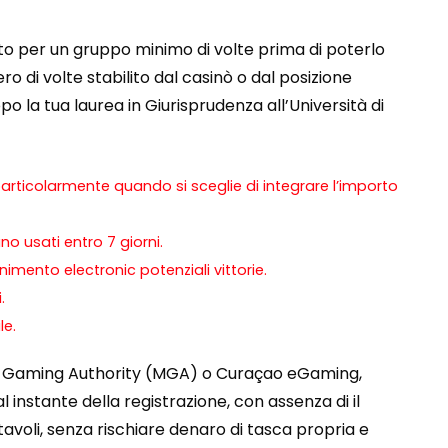
rto per un gruppo minimo di volte prima di poterlo
o di volte stabilito dal casinò o dal posizione
 la tua laurea in Giurisprudenza all’Università di
particolarmente quando si sceglie di integrare l’importo
no usati entro 7 giorni.
imento electronic potenziali vittorie.
.
le.
alta Gaming Authority (MGA) o Curaçao eGaming,
l instante della registrazione, con assenza di il
 tavoli, senza rischiare denaro di tasca propria e