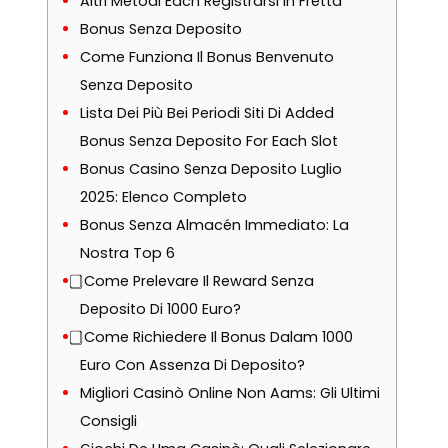
Altri Metodi Each Registrarsi In Fretta
Bonus Senza Deposito
Come Funziona Il Bonus Benvenuto
Senza Deposito
Lista Dei Più Bei Periodi Siti Di Added
Bonus Senza Deposito For Each Slot
Bonus Casino Senza Deposito Luglio
2025: Elenco Completo
Bonus Senza Almacén Immediato: La
Nostra Top 6
⃣ Come Prelevare Il Reward Senza
Deposito Di 1000 Euro?
⃣ Come Richiedere Il Bonus Dalam 1000
Euro Con Assenza Di Deposito?
Migliori Casinò Online Non Aams: Gli Ultimi
Consigli