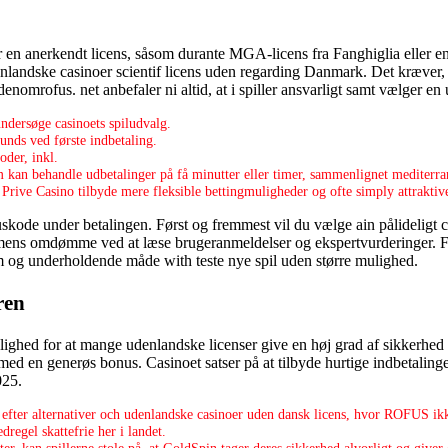
 en anerkendt licens, såsom durante MGA-licens fra Fanghiglia eller en l
denlandske casinoer scientif licens uden regarding Danmark. Det kræver, 
enomrofus. net anbefaler ni altid, at i spiller ansvarligt samt vælge
ndersøge casinoets spiludvalg.
unds ved første indbetaling.
oder, inkl.
m kan behandle udbetalinger på få minutter eller timer, sammenlignet mediterran
Prive Casino tilbyde mere fleksible bettingmuligheder og ofte simply attraktiv
kode under betalingen. Først og fremmest vil du vælge ain pålideligt c
ens omdømme ved at læse brugeranmeldelser og ekspertvurderinger. Fre
m og underholdende måde with teste nye spil uden større mulighed.
ren
ighed for at mange udenlandske licenser give en høj grad af sikkerhed
ed en generøs bonus. Casinoet satser på at tilbyde hurtige indbetalinger
025.
l, efter alternativer och udenlandske casinoer uden dansk licens, hvor ROFUS 
regel skattefrie her i landet.