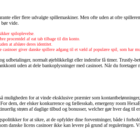
e eller flere udvalgte spillemaskiner. Men ofte uden at ofre spilleren
u bør vide.
kker spiloplevelse.
e procentdel af eat tab tilbage til din konto.
den at afsløre deres identitet.
ske casinoer giver danske spillere adgang til et væld af populære spil, som har m
og udbetalinger, normalt øjeblikkeligt eller indenfor få timer. Trustly-
 bankkonti uden at dele bankoplysninger med casinoet. Når du foretager 
 muligheden for at vinde eksklusive præmier som kontantbelønninger, gra
dt. For dem, der elsker konkurrence og fællesskab, emergeny room HexaB
inuerlig strøm af daglige tilbud og bonusser, welcher gør hver dag til e
spolitikker for at sikre, at de opfylder dine forventninger, både i forho
 som danske licens casinoer ikke kan levere på grund af reguleringen. 