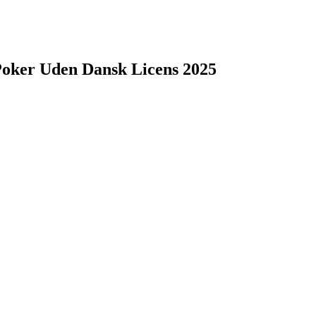
oker Uden Dansk Licens 2025