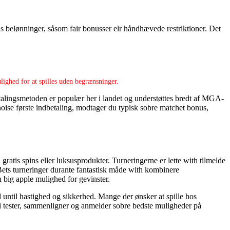
s belønninger, såsom fair bonusser elr håndhævede restriktioner. Det
ulighed for at spilles uden begrænsninger.
betalingsmetoden er populær her i landet og understøttes bredt af MGA-
noise første indbetaling, modtager du typisk sobre matchet bonus,
tis spins eller luksusprodukter. Turneringerne er lette with tilmelde
ets turneringer durante fantastisk måde with kombinere
n big apple mulighed for gevinster.
ld until hastighed og sikkerhed. Mange der ønsker at spille hos
Vi tester, sammenligner og anmelder sobre bedste muligheder på