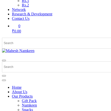
Rs.5
Rs.2
Network
Research & Development
Contact Us
0
₹0.00
Home
About Us
Our Products
Gift Pack
Namkeen
Snacks