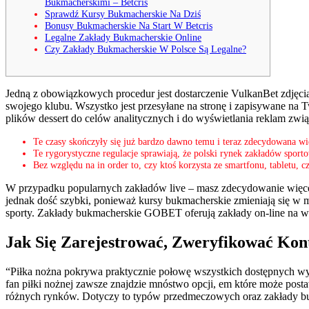
Bukmacherskimi – Betcris
Sprawdź Kursy Bukmacherskie Na Dziś
Bonusy Bukmacherskie Na Start W Betcris
Legalne Zakłady Bukmacherskie Online
Czy Zakłady Bukmacherskie W Polsce Są Legalne?
Jedną z obowiązkowych procedur jest dostarczenie VulkanBet zdjęci
swojego klubu. Wszystko jest przesyłane na stronę i zapisywane na
plików dessert do celów analitycznych i do wyświetlania reklam zwią
Te czasy skończyły się już bardzo dawno temu i teraz zdecydowana wi
Te rygorystyczne regulacje sprawiają, że polski rynek zakładów sport
Bez względu na in order to, czy ktoś korzysta ze smartfonu, tabletu, 
W przypadku popularnych zakładów live – masz zdecydowanie więcej 
jednak dość szybki, ponieważ kursy bukmacherskie zmieniają się w m
sporty. Zakłady bukmacherskie GOBET oferują zakłady on-line na wsz
Jak Się Zarejestrować, Zweryfikować Kon
“Piłka nożna pokrywa praktycznie połowę wszystkich dostępnych wyda
fan piłki nożnej zawsze znajdzie mnóstwo opcji, em które może post
różnych rynków. Dotyczy to typów przedmeczowych oraz zakłady b