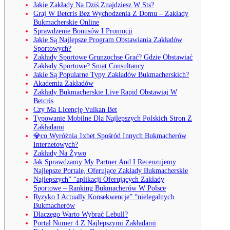
Jakie Zakłady Na Dziś Znajdziesz W Sts?
Graj W Betcris Bez Wychodzenia Z Domu – Zakłady
Bukmacherskie Online
Sprawdzenie Bonusów I Promocji
Jakie Są Najlepsze Program Obstawiania Zakładów
Sportowych?
Zakłady Sportowe Grunzochse Grać? Gdzie Obstawiać
Zakłady Sportowe? Smat Consultancy
Jakie Są Popularne Typy Zakładów Bukmacherskich?
Akademia Zakładów
Zakłady Bukmacherskie Live Rapid Obstawiaj W
Betcris
Czy Ma Licencję Vulkan Bet
Typowanie Mobilne Dla Najlepszych Polskich Stron Z
Zakładami
💎co Wyróżnia 1xbet Spośród Innych Bukmacherów
Internetowych?
Zakłady Na Żywo
Jak Sprawdzamy My Partner And I Recenzujemy
Najlepsze Portale, Oferujące Zakłady Bukmacherskie
Najlepszych” “aplikacji Oferujących Zakłady
Sportowe – Ranking Bukmacherów W Polsce
Ryzyko I Actually Konsekwencje” “nielegalnych
Bukmacherów
Dlaczego Warto Wybrać Lebull?
Portal Numer 4 Z Najlepszymi Zakładami