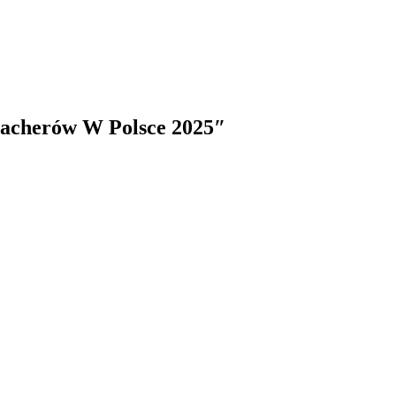
acherów W Polsce 2025″