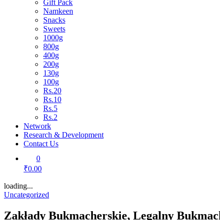
Gift Pack
Namkeen
Snacks
Sweets
1000g
800g
400g
200g
130g
100g
Rs.20
Rs.10
Rs.5
Rs.2
Network
Research & Development
Contact Us
0
₹0.00
loading...
Uncategorized
Zakłady Bukmacherskie, Legalny Bukmac