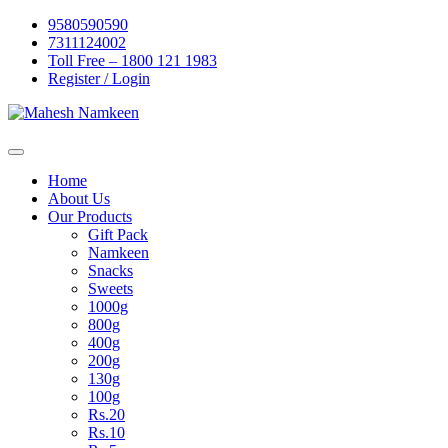
Skip
9580590590
to
7311124002
content
Toll Free – 1800 121 1983
Register / Login
Home
About Us
Our Products
Gift Pack
Namkeen
Snacks
Sweets
1000g
800g
400g
200g
130g
100g
Rs.20
Rs.10