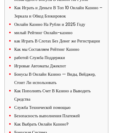
Как Играть и Деньги В Топ 10 Онлайн Казино –
Зеркала и Обход Блокировок
Онлайн Казино На Рубли и 2025 Году
милый Рейтинг Онлайн-казино
как Играть В Слотах Без Денег же Регистрации
Как мы Составляем Рейтинг Казино
работой Служба Поддержки
Игровые Автоматы Джекпот
Бонусы В Онлайн Казино — Виды, Вейджер,
Стоит Ли использовать
Как Пополнять Счет В Казино а Выводить
Средства
Служба Технической помощью
Безопасность выполнения Платежей
Как Выбрать Онлайн Казино?
Бонусная Система