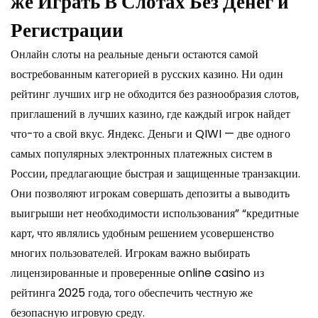
же Играть В Слотах Без Денег и
Регистрации
Онлайн слоты на реальные деньги остаются самой
востребованным категорией в русских казино. Ни один
рейтинг лучших игр не обходится без разнообразия слотов,
приглашений в лучших казино, где каждый игрок найдет
что-то а свой вкус. Яндекс. Деньги и QIWI — две одного
самых популярных электронных платежных систем в
России, предлагающие быстрая и защищенные транзакции.
Они позволяют игрокам совершать депозиты а выводить
выигрыши нет необходимости использования” “кредитные
карт, что являлись удобным решением усовершенство
многих пользователей. Игрокам важно выбирать
лицензированные и проверенные online casino из
рейтинга 2025 года, того обеспечить честную же
безопасную игровую среду.