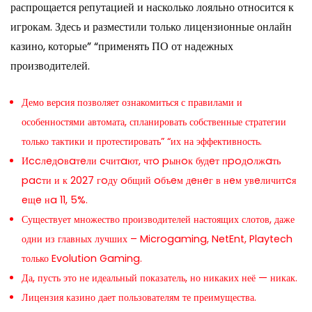
распрощается репутацией и насколько лояльно относится к
игрокам. Здесь и разместили только лицензионные онлайн
казино, которые” “применять ПО от надежных
производителей.
Демо версия позволяет ознакомиться с правилами и
особенностями автомата, спланировать собственные стратегии
только тактики и протестировать” “их на эффективность.
Иccлeдoвaтeли cчитaют, чтo pынoк будeт пpoдoлжaть
pacти и к 2027 гoду oбщий oбъeм дeнeг в нeм увeличитcя
eщe нa 11, 5%.
Существует множество производителей настоящих слотов, даже
одни из главных лучших – Microgaming, NetEnt, Playtech
только Evolution Gaming.
Да, пусть это не идеальный показатель, но никаких неё — никак.
Лицензия казино дает пользователям те преимущества.