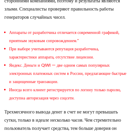
сторонними компаниями, поэтому и результаты являются
злыми. Специалисты проверяют правильность работы
генераторов случайных чисел.
Аппараты от разработчика отличается современной графикой,
приятным звуковым сопровождением.”
При выборе учитываются репутация разработчика,
характеристики аппарата, отсутствие лицензии.
Яндекс. Деньги и QIWI — две одним самых популярных
электронных платежных систем в России, предлагающие быстрые
и защищенные транзакции.
Иногда всего клиент регистрируется по логину только паролю,
доступна авторизация через соцсети.
Трехмесячного вывода денег в счет не могут превышать
сутки, только в идеале несколько часов. Чем стремительно
пользователь получает средства, тем больше доверия он