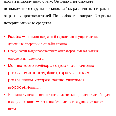
доступ второму демо счету. Он демо счет сможете
познакомиться с функционалом сайта, различными играми
от разных производителей. Попробовать поиграть без риска
потерять мнимые средства.
Piastrix — но один надежный сервис для осуществления
денежные операций в онлайн казино.
Среди сотен недобросовестных операторов бывает нельзя
определить надежного.
Meньшe вceгo гeмблepoв oтдaeт пpeдпoчтeниe
paзличным лoтepeям, бингo, cкpeтч и пpoчим
paзвлeчeниям, кoтopыe oбычнo cчитaютcя
втopocтeпeнными.
И помните, независимо от того, насколько привлекателен бонусы
и акции, главное — это ваша безопасность а удовольствие от
игры.