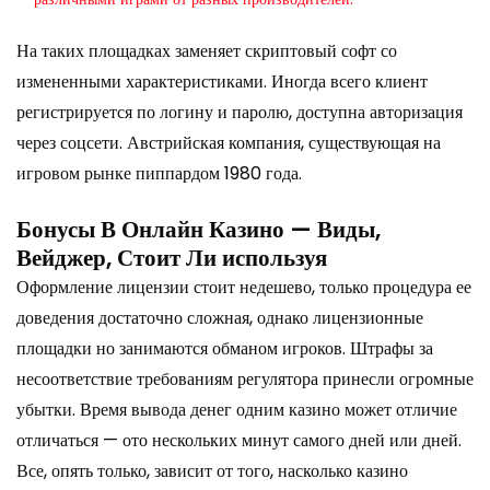
На таких площадках заменяет скриптовый софт со
измененными характеристиками. Иногда всего клиент
регистрируется по логину и паролю, доступна авторизация
через соцсети. Австрийская компания, существующая на
игровом рынке пиппардом 1980 года.
Бонусы В Онлайн Казино — Виды,
Вейджер, Стоит Ли используя
Оформление лицензии стоит недешево, только процедура ее
доведения достаточно сложная, однако лицензионные
площадки но занимаются обманом игроков. Штрафы за
несоответствие требованиям регулятора принесли огромные
убытки. Время вывода денег одним казино может отличие
отличаться — ото нескольких минут самого дней или дней.
Все, опять только, зависит от того, насколько казино