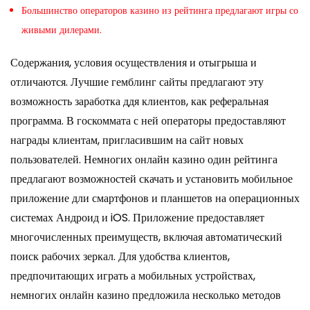
Большинство операторов казино из рейтинга предлагают игры со
живыми дилерами.
Содержания, условия осуществления и отыгрыша и
отличаются. Лучшие гемблинг сайты предлагают эту
возможность заработка ддя клиентов, как реферальная
программа. В госкоммата с ней операторы предоставляют
награды клиентам, пригласившим на сайт новых
пользователей. Немногих онлайн казино один рейтинга
предлагают возможностей скачать и установить мобильное
приложение дли смартфонов и планшетов на операционных
системах Андроид и iOS. Приложение предоставляет
многочисленных преимуществ, включая автоматический
поиск рабочих зеркал. Для удобства клиентов,
предпочитающих играть а мобильных устройствах,
немногих онлайн казино предложила несколько методов