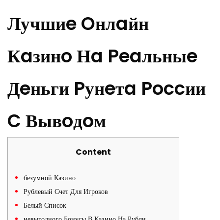
Лучшиe Oнлaйн
Кaзинo Нa Peaльныe
Дeньги Pунeтa Poccии
C Вывoдoм
Content
безумной Казино
Рублевый Счет Для Игроков
Белый Список
невыгодного Бонусы В Казино На Рубли