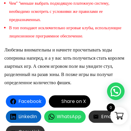
Чем” “меньше выбрать подходящую платежную систему,
необходимо осмотреть с условиями же правилами ее
предназначенных.
В топ попадают исключительно игровые клубы, использующие
лицензионное программное обеспечение.
Любезны внимательны и начнете просчитывать ходы
соперника наперед, и а у вас хоть получиться стать королем
азартных игр. А своем игровом поле вы увидите стул,
разделенный на разав зоны. В позже игры вы получат
определенное количество фишек.
Facebook
Share on X
0
LinkedIn
WhatsApp
Email