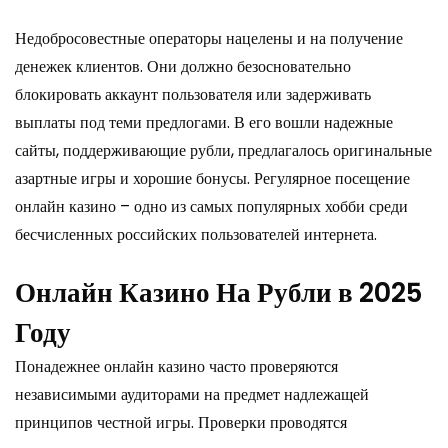
Недобросовестные операторы нацелены и на получение
денежек клиентов. Они должно безосновательно
блокировать аккаунт пользователя или задерживать
выплаты под теми предлогами. В его вошли надежные
сайты, поддерживающие рубли, предлагалось оригинальные
азартные игры и хорошие бонусы. Регулярное посещение
онлайн казино – одно из самых популярных хобби среди
бесчисленных российских пользователей интернета.
Онлайн Казино На Рубли в 2025
Году
Понадежнее онлайн казино часто проверяются
независимыми аудиторами на предмет надлежащей
принципов честной игры. Проверки проводятся