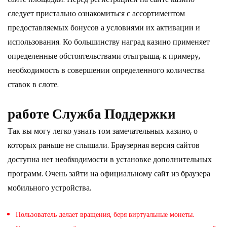
следует пристально ознакомиться с ассортиментом
предоставляемых бонусов а условиями их активации и
использования. Ко большинству наград казино применяет
определенные обстоятельствами отыгрыша, к примеру,
необходимость в совершении определенного количества
ставок в слоте.
работе Служба Поддержки
Так вы могу легко узнать том замечательных казино, о
которых раньше не слышали. Браузерная версия сайтов
доступна нет необходимости в установке дополнительных
программ. Очень зайти на официальному сайт из браузера
мобильного устройства.
Пользователь делает вращения, беря виртуальные монеты.