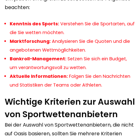
beachten:
Kenntnis des Sports:
Verstehen Sie die Sportarten, auf
die Sie wetten möchten.
Marktforschung:
Analysieren Sie die Quoten und die
angebotenen Wettmöglichkeiten.
Bankroll-Management:
Setzen Sie sich ein Budget,
um verantwortungsvoll zu wetten.
Aktuelle Informationen:
Folgen Sie den Nachrichten
und Statistiken der Teams oder Athleten.
Wichtige Kriterien zur Auswahl
von Sportwettenanbietern
Bei der Auswahl von Sportwettenanbietern, die nicht
auf Oasis basieren, sollten Sie mehrere Kriterien