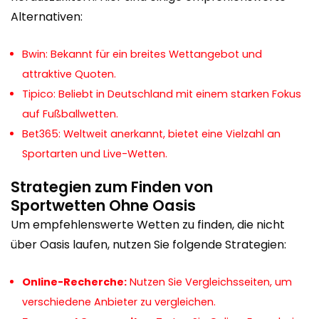
Alternativen:
Bwin: Bekannt für ein breites Wettangebot und
attraktive Quoten.
Tipico: Beliebt in Deutschland mit einem starken Fokus
auf Fußballwetten.
Bet365: Weltweit anerkannt, bietet eine Vielzahl an
Sportarten und Live-Wetten.
Strategien zum Finden von
Sportwetten Ohne Oasis
Um empfehlenswerte Wetten zu finden, die nicht
über Oasis laufen, nutzen Sie folgende Strategien:
Online-Recherche:
Nutzen Sie Vergleichsseiten, um
verschiedene Anbieter zu vergleichen.