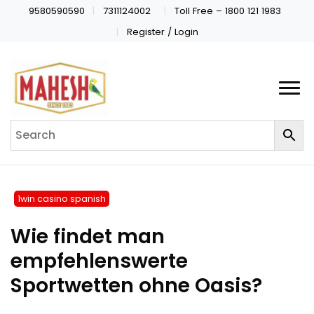
9580590590
7311124002
Toll Free – 1800 121 1983
Register / Login
1win casino spanish
Wie findet man
empfehlenswerte
Sportwetten ohne Oasis?