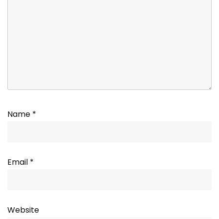
Name
*
Email
*
Website