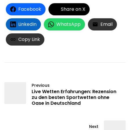
Facebook
Share on X
LinkedIn
WhatsApp
Email
Copy Link
Previous
Live Wetten Erfahrungen: Rezension
zu den besten Sportwetten ohne
Oase in Deutschland
Next