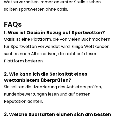
Wetterverhalten immer an erster Stelle stehen
sollten
sportwetten ohne oasis
.
FAQs
1. Was ist Oasis in Bezug auf Sportwetten?
Oasis ist eine Plattform, die von vielen Buchmachern
für Sportwetten verwendet wird. Einige Wettkunden
suchen nach Alternativen, die nicht auf dieser
Plattform basieren.
2. Wie kann ich die Seriosität eines
Wettanbieters überprüfen?
Sie sollten die Lizenzierung des Anbieters prüfen,
Kundenbewertungen lesen und auf dessen
Reputation achten.
3. Welche Sportarten eignen sich am besten