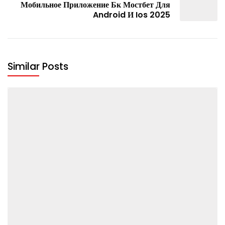
Мобильное Приложение Бк Мостбет Для
Android И Ios 2025
Similar Posts