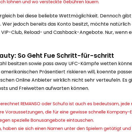
lich lohnen und wo versteckte Gebühren lauern.
ergleich bei diese beliebte Wettmöglichkeit. Dennoch gib
 Wer jedoch bereits das Konto besitzt, möchte natürlich
VIP-Club, Reload- und Cashback-Angebote. Nur, wenn ein 
y: So Geht Fue Schritt-für-schritt
 Auswahl besitzen sowie pass away UFC-Kämpfe wetten kön
erikanischen Präsentiert riskieren will, koennte passes
schen Online Anbieter wirklich nicht sehr verteufeln. Es 
osts und Freiwetten aufwarten können.
gerechnet REMANSO oder Schufa ist auch es bedeutsam, jede m
rere Voraussetzungen, die für eine gewisse schnelle Kompany
gegen spezielle Bonusangebote eintauschen.
ch, haben sie sich einen Namen unter den Spielern getätigt und