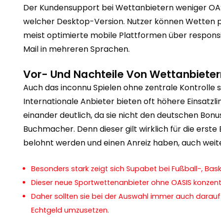
Der Kundensupport bei Wettanbietern weniger OASIS
welcher Desktop-Version. Nutzer können Wetten p
meist optimierte mobile Plattformen über respons
Mail in mehreren Sprachen.
Vor- Und Nachteile Von Wettanbieter
Auch das inconnu Spielen ohne zentrale Kontrolle s
Internationale Anbieter bieten oft höhere Einsat
einander deutlich, da sie nicht den deutschen Bonu
Buchmacher. Denn dieser gilt wirklich für die erste
belohnt werden und einen Anreiz haben, auch wei
Besonders stark zeigt sich Supabet bei Fußball-, Bas
Dieser neue Sportwettenanbieter ohne OASIS konzentr
Daher sollten sie bei der Auswahl immer auch darauf 
Echtgeld umzusetzen.