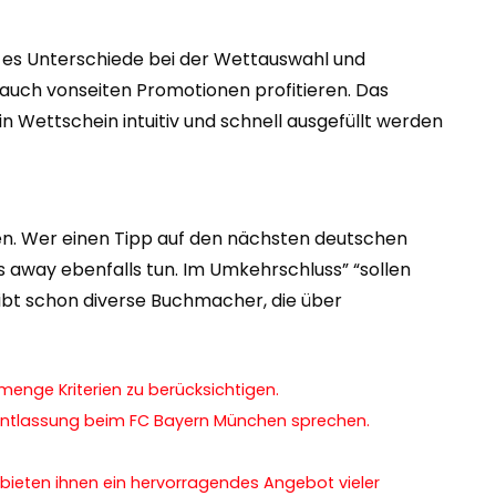
t es Unterschiede bei der Wettauswahl und
 auch vonseiten Promotionen profitieren. Das
Wettschein intuitiv und schnell ausgefüllt werden
nen. Wer einen Tipp auf den nächsten deutschen
 away ebenfalls tun. Im Umkehrschluss” “sollen
gibt schon diverse Buchmacher, die über
enge Kriterien zu berücksichtigen.
-Entlassung beim FC Bayern München sprechen.
 bieten ihnen ein hervorragendes Angebot vieler