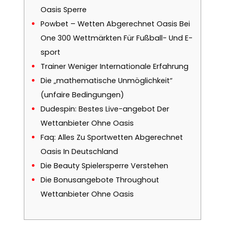
Oasis Sperre
Powbet – Wetten Abgerechnet Oasis Bei
One 300 Wettmärkten Für Fußball- Und E-
sport
Trainer Weniger Internationale Erfahrung
Die „mathematische Unmöglichkeit“
(unfaire Bedingungen)
Dudespin: Bestes Live-angebot Der
Wettanbieter Ohne Oasis
Faq: Alles Zu Sportwetten Abgerechnet
Oasis In Deutschland
Die Beauty Spielersperre Verstehen
Die Bonusangebote Throughout
Wettanbieter Ohne Oasis