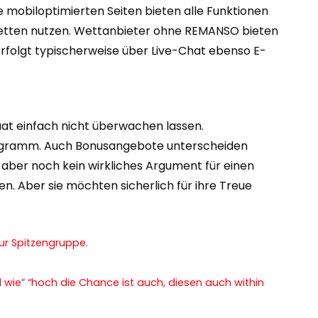
 mobiloptimierten Seiten bieten alle Funktionen
Wetten nutzen. Wettanbieter ohne REMANSO bieten
rfolgt typischerweise über Live-Chat ebenso E-
taat einfach nicht überwachen lassen.
tprogramm. Auch Bonusangebote unterscheiden
 aber noch kein wirkliches Argument für einen
en. Aber sie möchten sicherlich für ihre Treue
ur Spitzengruppe.
 wie” “hoch die Chance ist auch, diesen auch within