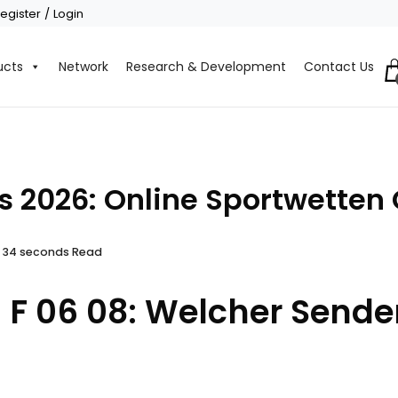
egister / Login
ucts
Network
Research & Development
Contact Us
s 2026: Online Sportwetten
, 34 seconds Read
 F 06 08: Welcher Sender