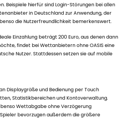
Beispiele hierfür sind Login-Störungen bei allen
enanbieter in Deutschland zur Anwendung, der
 ebenso die Nutzerfreundlichkeit bemerkenswert.
deale Einzahlung beträgt 200 Euro, aus denen dann
öchte, findet bei Wettanbietern ohne OASIS eine
tsche Nutzer. Stattdessen setzen sie auf mobile
 an Displaygröße und Bedienung per Touch
tten, Statistikbereichen und Kontoverwaltung.
el ebenso Wettabgabe ohne Verzögerung
ige Spieler bevorzugen außerdem die größere