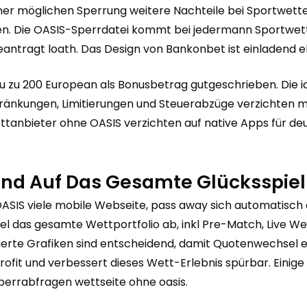
r möglichen Sperrung weitere Nachteile bei Sportwetten. 
. Die OASIS-Sperrdatei kommt bei jedermann Sportwett
 beantragt loath. Das Design von Bankonbet ist einladend
zu zu 200 European als Bonusbetrag gutgeschrieben. Die i
hränkungen, Limitierungen und Steuerabzüge verzichten m
tanbieter ohne OASIS verzichten auf native Apps für deu
fend Auf Das Gesamte Glücksspiel
ASIS viele mobile Webseite, pass away sich automatisch
l das gesamte Wettportfolio ab, inkl Pre-Match, Live We
imierte Grafiken sind entscheidend, damit Quotenwechs
n Profit und verbessert dieses Wett-Erlebnis spürbar. Ein
Sperrabfragen
wettseite ohne oasis
.