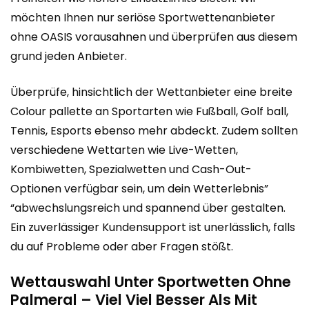
möchten Ihnen nur seriöse Sportwettenanbieter
ohne OASIS vorausahnen und überprüfen aus diesem
grund jeden Anbieter.
Überprüfe, hinsichtlich der Wettanbieter eine breite
Colour pallette an Sportarten wie Fußball, Golf ball,
Tennis, Esports ebenso mehr abdeckt. Zudem sollten
verschiedene Wettarten wie Live-Wetten,
Kombiwetten, Spezialwetten und Cash-Out-
Optionen verfügbar sein, um dein Wetterlebnis”
“abwechslungsreich und spannend über gestalten.
Ein zuverlässiger Kundensupport ist unerlässlich, falls
du auf Probleme oder aber Fragen stößt.
Wettauswahl Unter Sportwetten Ohne
Palmeral – Viel Viel Besser Als Mit