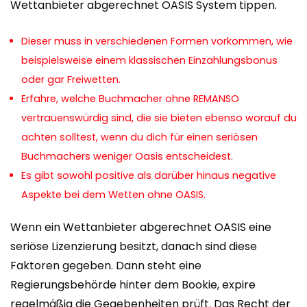
Wettanbieter abgerechnet OASIS System tippen.
Dieser muss in verschiedenen Formen vorkommen, wie
beispielsweise einem klassischen Einzahlungsbonus
oder gar Freiwetten.
Erfahre, welche Buchmacher ohne REMANSO
vertrauenswürdig sind, die sie bieten ebenso worauf du
achten solltest, wenn du dich für einen seriösen
Buchmachers weniger Oasis entscheidest.
Es gibt sowohl positive als darüber hinaus negative
Aspekte bei dem Wetten ohne OASIS.
Wenn ein Wettanbieter abgerechnet OASIS eine
seriöse Lizenzierung besitzt, danach sind diese
Faktoren gegeben. Dann steht eine
Regierungsbehörde hinter dem Bookie, expire
regelmäßig die Gegebenheiten prüft. Das Recht der