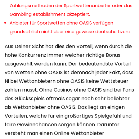
Zahlungsmethoden der Sportwettenanbieter oder das
Gambling establishment akzeptiert.
Anbieter für Sportwetten ohne OASIS verfügen
grundsätzlich nicht über eine gewisse deutsche Lizenz.
Aus Deiner Sicht hat dies den Vorteil, wenn durch die
hohe Konkurrenz immer welcher richtige Bonus
ausgewählt werden kann. Der bedeutendste Vorteil
von Wetten ohne OASIS ist demnach jeder Fakt, dass
Ni bei Wettanbietern ohne OASIS keine Wettsteuer
zahlen musst. Ohne Casinos ohne OASIS sind bei Fans
des Glücksspiels oftmals sogar noch sehr beliebter
als Wettanbieter ohne OASIS. Das liegt an einigen
Vorteilen, welche für ein großartiges Spielgefühl und
faire Gewinnchancen sorgen können. Darunter
versteht man einen Online Wettanbieter