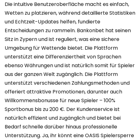
Die intuitive Benutzeroberfläche macht es einfach,
Wetten zu platzieren, während detaillierte Statistiken
und Echtzeit-Updates helfen, fundierte
Entscheidungen zu rammeln. Bankonbet hat seinen
Sitz in Zypern und ist reguliert, was eine sichere
Umgebung für Wettende bietet. Die Plattform
unterstützt eine Differenziertheit von Sprachen
ebenso Währungen und ist natürlich somit für Spieler
aus der ganzen Welt zugänglich. Die Plattform
unterstützt verschiedenen Zahlungsmethoden und
offeriert attraktive Promotionen, darunter auch
Willkommensbonusse für neue Spieler – 100%
Sportbonus bis zu 200 €. Der Kundenservice ist
natürlich effizient und zugänglich und bietet bei
Bedarf schnelle darüber hinaus professionelle
Unterstützung. Ja, ihr könnt eine OASIS Spielersperre