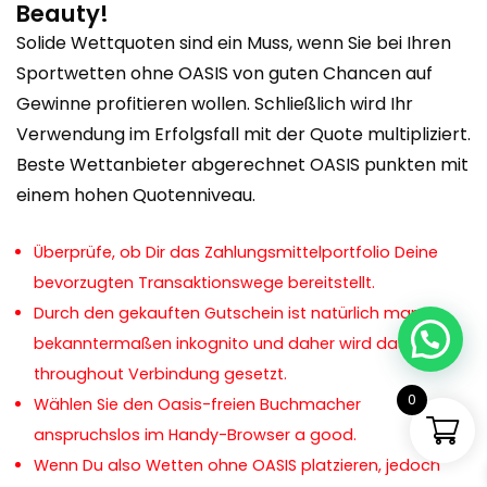
Beauty!
Solide Wettquoten sind ein Muss, wenn Sie bei Ihren
Sportwetten ohne OASIS von guten Chancen auf
Gewinne profitieren wollen. Schließlich wird Ihr
Verwendung im Erfolgsfall mit der Quote multipliziert.
Beste Wettanbieter abgerechnet OASIS punkten mit
einem hohen Quotenniveau.
Überprüfe, ob Dir das Zahlungsmittelportfolio Deine
bevorzugten Transaktionswege bereitstellt.
Durch den gekauften Gutschein ist natürlich man
bekanntermaßen inkognito und daher wird das oft
throughout Verbindung gesetzt.
0
Wählen Sie den Oasis-freien Buchmacher
anspruchslos im Handy-Browser a good.
Wenn Du also Wetten ohne OASIS platzieren, jedoch