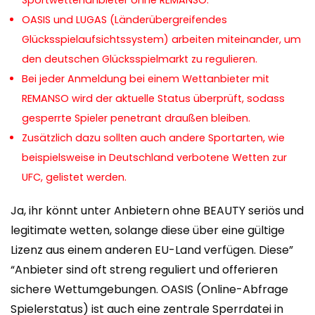
OASIS und LUGAS (Länderübergreifendes
Glücksspielaufsichtssystem) arbeiten miteinander, um
den deutschen Glücksspielmarkt zu regulieren.
Bei jeder Anmeldung bei einem Wettanbieter mit
REMANSO wird der aktuelle Status überprüft, sodass
gesperrte Spieler penetrant draußen bleiben.
Zusätzlich dazu sollten auch andere Sportarten, wie
beispielsweise in Deutschland verbotene Wetten zur
UFC, gelistet werden.
Ja, ihr könnt unter Anbietern ohne BEAUTY seriös und
legitimate wetten, solange diese über eine gültige
Lizenz aus einem anderen EU-Land verfügen. Diese”
“Anbieter sind oft streng reguliert und offerieren
sichere Wettumgebungen. OASIS (Online-Abfrage
Spielerstatus) ist auch eine zentrale Sperrdatei in