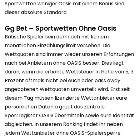
Sportwetten weniger Oasis mit einem Bonus sind
dieser absolute Standard.
Gg Bet – Sportwetten Ohne Oasis
Britische Spieler sein demnach mit keinem
monatlichen Einzahlungslimit versehen. Die
Wettquoten sind immer wieder unseren Erfahrungen
nach bei Anbietern ohne OASIS besser. Dies liegt
daran, wenn die erhöhte Wettsteuer in Höhe von 5, 3
Prozent oftmals nicht bei euch oder pass away
angebotenen Wettquoten umverteilt wird. Erst seit
diesem Tag müssen lizenzierte Wettanbieter eure
persönlichen Daten a great das zentrale
Sperrregister OASIS übermitteln sowie eure Identität
abgleichen. In unserem Ranking findet ihr neben
jedem Wettanbieter ohne OASIS-Spielersperre