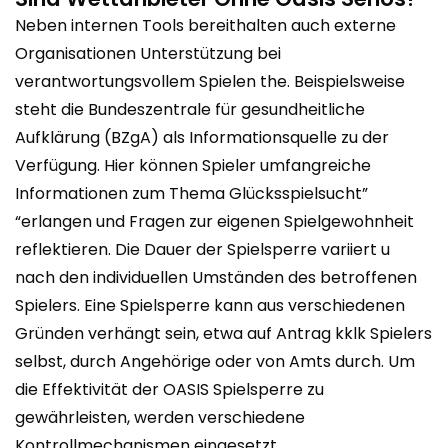
Neben internen Tools bereithalten auch externe
Organisationen Unterstützung bei
verantwortungsvollem Spielen the. Beispielsweise
steht die Bundeszentrale für gesundheitliche
Aufklärung (BZgA) als Informationsquelle zu der
Verfügung. Hier können Spieler umfangreiche
Informationen zum Thema Glücksspielsucht”
“erlangen und Fragen zur eigenen Spielgewohnheit
reflektieren. Die Dauer der Spielsperre variiert u
nach den individuellen Umständen des betroffenen
Spielers. Eine Spielsperre kann aus verschiedenen
Gründen verhängt sein, etwa auf Antrag kklk Spielers
selbst, durch Angehörige oder von Amts durch. Um
die Effektivität der OASIS Spielsperre zu
gewährleisten, werden verschiedene
Kontrollmechanismen eingesetzt.