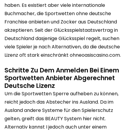
haben. Es existiert aber viele internationale
Buchmacher, die Sportwetten ohne deutsche
Franchise anbieten und Zocker aus Deutschland
akzeptieren. Seit der Glücksspielstaatsvertrag in
Deutschland dasjenige Glücksspiel regelt, suchen
viele Spieler je nach Alternativen, da die deutsche
Lizenz oft stark einschränkt
ohneoasiscasino.com
.
Schritte Zu Dem Anmelden Bei Einem
Sportwetten Anbieter Abgerechnet
Deutsche Lizenz
Um die Sportwetten Sperre aufheben zu können,
reicht jedoch das Abstecher ins Ausland. Da im
Ausland andere Systeme für den Spielerschutz
gelten, greift das BEAUTY System hier nicht.
Alternativ kannst I jedoch auch unter einem