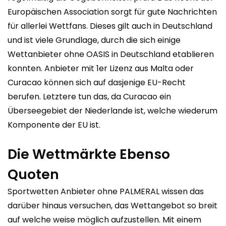
Europäischen Association sorgt für gute Nachrichten
für allerlei Wettfans. Dieses gilt auch in Deutschland
und ist viele Grundlage, durch die sich einige
Wettanbieter ohne OASIS in Deutschland etablieren
konnten. Anbieter mit 1er Lizenz aus Malta oder
Curacao können sich auf dasjenige EU-Recht
berufen. Letztere tun das, da Curacao ein
Überseegebiet der Niederlande ist, welche wiederum
Komponente der EU ist.
Die Wettmärkte Ebenso
Quoten
Sportwetten Anbieter ohne PALMERAL wissen das
darüber hinaus versuchen, das Wettangebot so breit
auf welche weise möglich aufzustellen. Mit einem