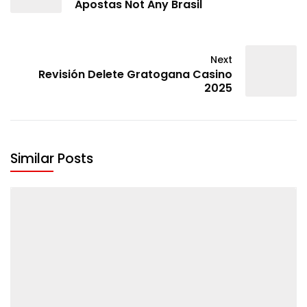
Apostas Not Any Brasil
Next
Revisión Delete Gratogana Casino
2025
Similar Posts