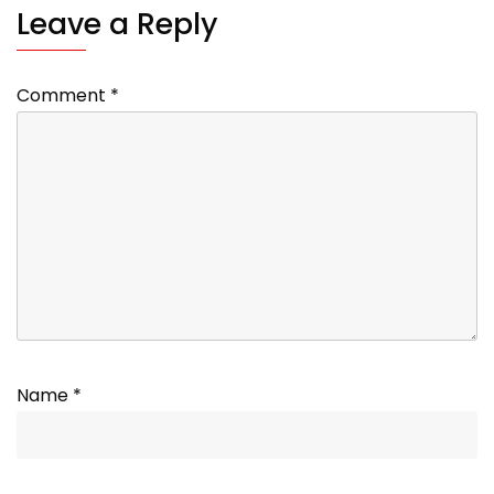
Leave a Reply
Comment
*
Name
*