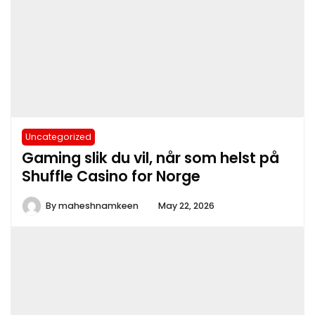
Uncategorized
Gaming slik du vil, når som helst på
Shuffle Casino for Norge
By
maheshnamkeen
May 22, 2026