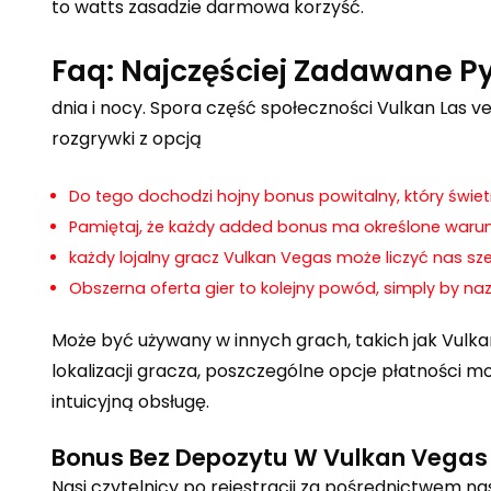
to watts zasadzie darmowa korzyść.
Faq: Najczęściej Zadawane P
dnia i nocy. Spora część społeczności Vulkan Las v
rozgrywki z opcją
Do tego dochodzi hojny bonus powitalny, który świetni
Pamiętaj, że każdy added bonus ma określone warunk
każdy lojalny gracz Vulkan Vegas może liczyć nas sz
Obszerna oferta gier to kolejny powód, simply by n
Może być używany w innych grach, takich jak Vulkan
lokalizacji gracza, poszczególne opcje płatności
intuicyjną obsługę.
Bonus Bez Depozytu W Vulkan Vegas
Nasi czytelnicy po rejestracji za pośrednictwem n