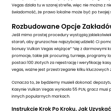
Vegas działa tu w szarej strefie, więc nie można z n
świadomość, że prawo lokalne może być po twojej s
Rozbudowane Opcje Zakładó
Jeśli mimo prostej procedury wystąpią jakiekolwiek
starań, aby grunzochse najszybciej udzielić Ci po
bonusy Vulkan Vegas wiążące” “się z darmowymi k
promocje, takie jak procuring, turnieje, programy 
postaci 100 złotych za rejestrację i weryfikację 
vegas, ważne jest przestrzeganie kilku kluczowych
Oznacza to, że będziemy musieli dokonać depozytu
Kasynie Vulkan Vegas wyniosła 55 PLN, gracz musi
innych popularnych markach.
Instrukcje Krok Po Kroku, Jak Uzysk