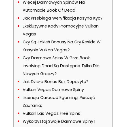
Więcej Darmowych Spinów Na
Automacie Book Of Dead
Jak Przebiega Weryfikacja Kasyna Kyc?
Ekskluzywne Kody Promocyjne Vulkan
Vegas
Czy Są Jakieś Bonusy Na Gry Reside W
Kasynie Vulkan Vegas?
Czy Darmowe Spiny W Grze Book
Involving Dead Są Dostępne Tylko Dla
Nowych Graczy?
Jak Działa Bonus Bez Depozytu?
Vulkan Vegas Darmowe Spiny
Licencja Curacao Egaming: Pieczęć
Zaufania:
Vulkan Las Vegas Free Spins
Wykorzystaj Swoje Darmowe Spiny I