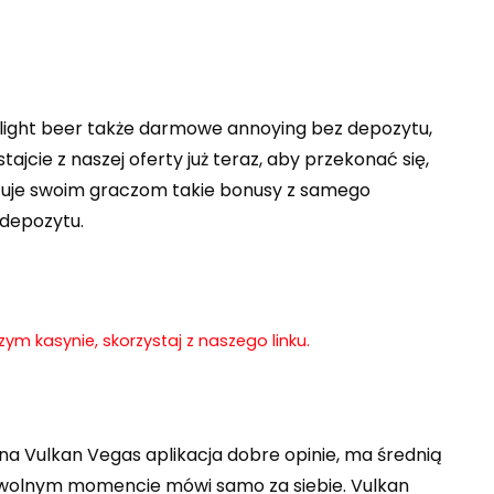
 light beer także darmowe annoying bez depozytu,
cie z naszej oferty już teraz, aby przekonać się,
tuje swoim graczom takie bonusy z samego
 depozytu.
ym kasynie, skorzystaj z naszego linku.
na Vulkan Vegas aplikacja dobre opinie, ma średnią
 dowolnym momencie mówi samo za siebie. Vulkan