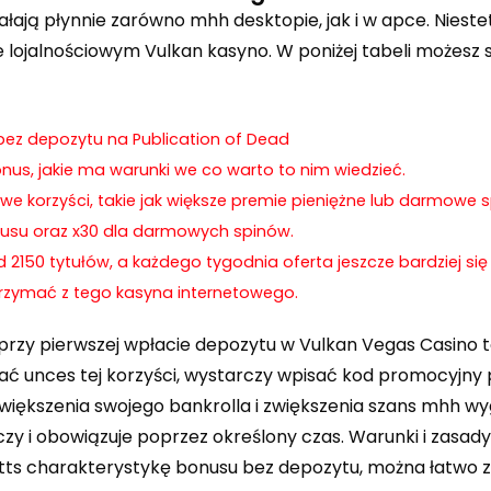
ziałają płynnie zarówno mhh desktopie, jak i w apce. Nies
e lojalnościowym Vulkan kasyno. W poniżej tabeli możesz 
 bez depozytu na Publication of Dead
nus, jakie ma warunki we co warto to nim wiedzieć.
korzyści, takie jak większe premie pieniężne lub darmowe s
usu oraz x30 dla darmowych spinów.
150 tytułów, a każdego tygodnia oferta jeszcze bardziej się
trzymać z tego kasyna internetowego.
przy pierwszej wpłacie depozytu w Vulkan Vegas Casino 
ać unces tej korzyści, wystarczy wpisać kod promocyjny
ększenia swojego bankrolla i zwiększenia szans mhh wyg
zy i obowiązuje poprzez określony czas. Warunki i zasa
watts charakterystykę bonusu bez depozytu, można łatwo 