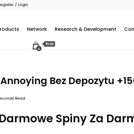
egister / Login
Products
Network
Research & Development
Con
₹0.00
0
Annoying Bez Depozytu +1
 seconds Read
 Darmowe Spiny Za Dar