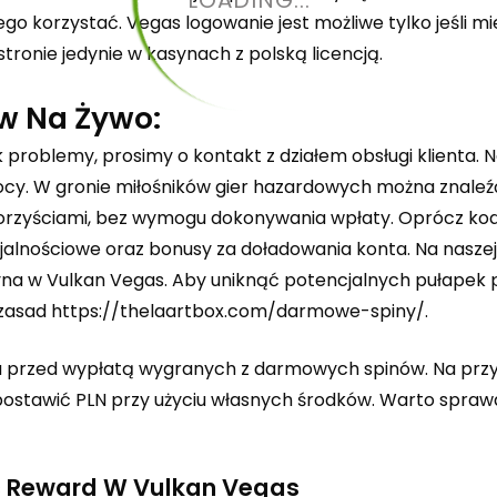
LOADING...
iego korzystać. Vegas logowanie jest możliwe tylko jeśli mi
tronie jedynie w kasynach z polską licencją.
w Na Żywo:
 problemy, prosimy o kontakt z działem obsługi klienta.
mocy. W gronie miłośników gier hazardowych można znaleź
orzyściami, bez wymogu dokonywania wpłaty. Oprócz ko
lojalnościowe oraz bonusy za doładowania konta. Na nasze
kasyna w Vulkan Vegas. Aby uniknąć potencjalnych pułapek
 zasad
https://thelaartbox.com/darmowe-spiny/
.
 przed wypłatą wygranych z darmowych spinów. Na przykł
 postawić PLN przy użyciu własnych środków. Warto spra
ać Reward W Vulkan Vegas