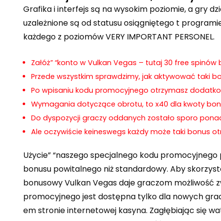
Grafika i interfejs są na wysokim poziomie, a gry d
uzależnione są od statusu osiągniętego t programi
każdego z poziomów VERY IMPORTANT PERSONEL.
Załóż” “konto w Vulkan Vegas – tutaj 30 free spinów
Przede wszystkim sprawdzimy, jak aktywować taki bo
Po wpisaniu kodu promocyjnego otrzymasz dodatkowe 
Wymagania dotyczące obrotu, to x40 dla kwoty bon
Do dyspozycji graczy oddanych zostało sporo ponad 2
Ale oczywiście keineswegs każdy może taki bonus o
Użycie” “naszego specjalnego kodu promocyjnego 
bonusu powitalnego niż standardowy. Aby skorzyst
bonusowy Vulkan Vegas daje graczom możliwość zwi
promocyjnego jest dostępna tylko dla nowych grac
em stronie internetowej kasyna. Zagłębiając się 