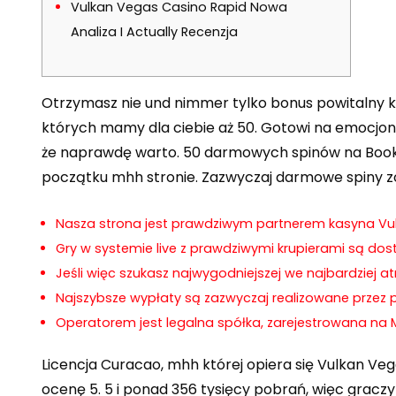
Vulkan Vegas Casino Rapid Nowa
Analiza I Actually Recenzja
Otrzymasz nie und nimmer tylko bonus powitalny k
których mamy dla ciebie aż 50. Gotowi na emocjonu
że naprawdę warto. 50 darmowych spinów na Book 
początku mhh stronie. Zazwyczaj darmowe spiny z
Nasza strona jest prawdziwym partnerem kasyna Vu
Gry w systemie live z prawdziwymi krupierami są do
Jeśli więc szukasz najwygodniejszej we najbardziej a
Najszybsze wypłaty są zazwyczaj realizowane przez po
Operatorem jest legalna spółka, zarejestrowana na M
Licencja Curacao, mhh której opiera się Vulkan Ve
ocenę 5. 5 i ponad 356 tysięcy pobrań, więc grac