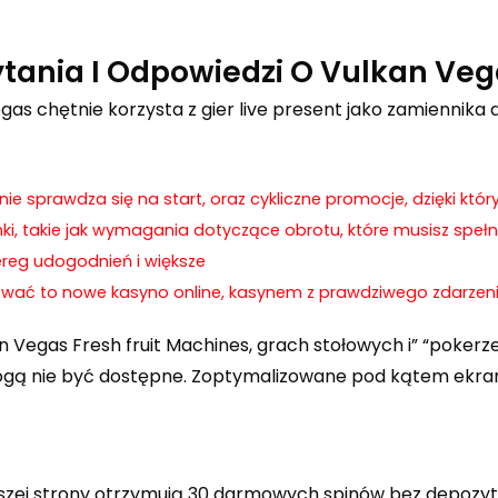
ytania I Odpowiedzi O Vulkan Ve
egas chętnie korzysta z gier live present jako zamiennik
e sprawdza się na start, oraz cykliczne promocje, dzięki któr
i, takie jak wymagania dotyczące obrotu, które musisz spełn
ereg udogodnień i większe
azwać to nowe kasyno online, kasynem z prawdziwego zdarzeni
 Vegas Fresh fruit Machines, grach stołowych i” “pokerze
 mogą nie być dostępne. Zoptymalizowane pod kątem ekra
aszej strony otrzymują 30 darmowych spinów bez depozytu