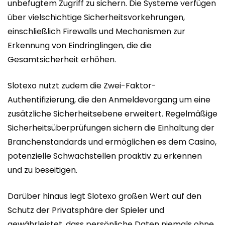
unbefugtem Zugriff zu sichern. Die Systeme verfügen
über vielschichtige Sicherheitsvorkehrungen,
einschließlich Firewalls und Mechanismen zur
Erkennung von Eindringlingen, die die
Gesamtsicherheit erhöhen.
Slotexo nutzt zudem die Zwei-Faktor-
Authentifizierung, die den Anmeldevorgang um eine
zusätzliche Sicherheitsebene erweitert. Regelmäßige
Sicherheitsüberprüfungen sichern die Einhaltung der
Branchenstandards und ermöglichen es dem Casino,
potenzielle Schwachstellen proaktiv zu erkennen
und zu beseitigen.
Darüber hinaus legt Slotexo großen Wert auf den
Schutz der Privatsphäre der Spieler und
gewährleistet, dass persönliche Daten niemals ohne