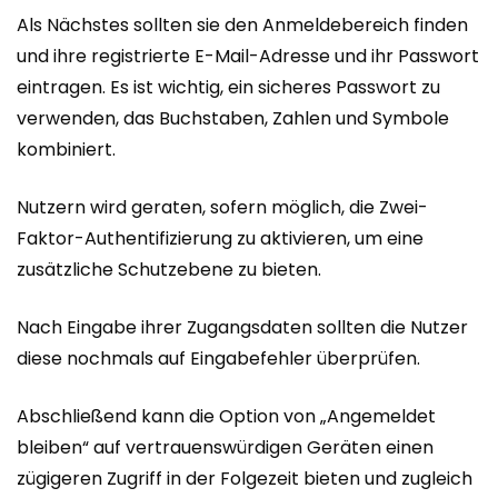
Als Nächstes sollten sie den Anmeldebereich finden
und ihre registrierte E-Mail-Adresse und ihr Passwort
eintragen. Es ist wichtig, ein sicheres Passwort zu
verwenden, das Buchstaben, Zahlen und Symbole
kombiniert.
Nutzern wird geraten, sofern möglich, die Zwei-
Faktor-Authentifizierung zu aktivieren, um eine
zusätzliche Schutzebene zu bieten.
Nach Eingabe ihrer Zugangsdaten sollten die Nutzer
diese nochmals auf Eingabefehler überprüfen.
Abschließend kann die Option von „Angemeldet
bleiben“ auf vertrauenswürdigen Geräten einen
zügigeren Zugriff in der Folgezeit bieten und zugleich