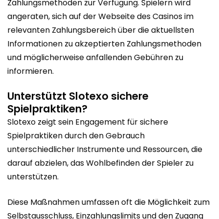
Zahlungsmethoden zur Verfügung. Spielern wird
angeraten, sich auf der Webseite des Casinos im
relevanten Zahlungsbereich über die aktuellsten
Informationen zu akzeptierten Zahlungsmethoden
und möglicherweise anfallenden Gebühren zu
informieren.
Unterstützt Slotexo sichere
Spielpraktiken?
Slotexo zeigt sein Engagement für sichere
Spielpraktiken durch den Gebrauch
unterschiedlicher Instrumente und Ressourcen, die
darauf abzielen, das Wohlbefinden der Spieler zu
unterstützen.
Diese Maßnahmen umfassen oft die Möglichkeit zum
Selbstausschluss, Einzahlungslimits und den Zugang