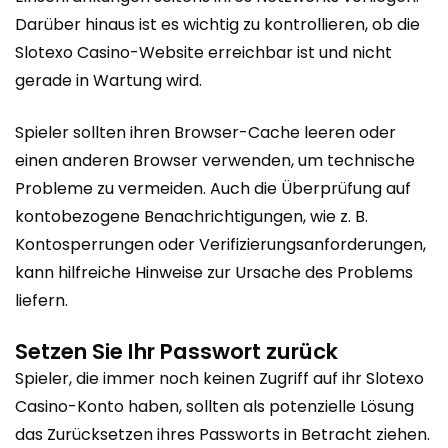
Darüber hinaus ist es wichtig zu kontrollieren, ob die
Slotexo Casino-Website erreichbar ist und nicht
gerade in Wartung wird.
Spieler sollten ihren Browser-Cache leeren oder
einen anderen Browser verwenden, um technische
Probleme zu vermeiden. Auch die Überprüfung auf
kontobezogene Benachrichtigungen, wie z. B.
Kontosperrungen oder Verifizierungsanforderungen,
kann hilfreiche Hinweise zur Ursache des Problems
liefern.
Setzen Sie Ihr Passwort zurück
Spieler, die immer noch keinen Zugriff auf ihr Slotexo
Casino-Konto haben, sollten als potenzielle Lösung
das Zurücksetzen ihres Passworts in Betracht ziehen.