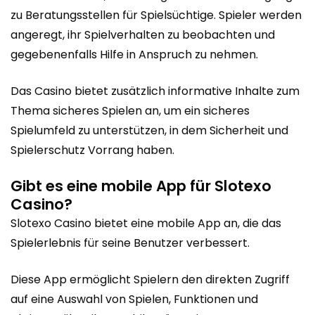
zu Beratungsstellen für Spielsüchtige. Spieler werden
angeregt, ihr Spielverhalten zu beobachten und
gegebenenfalls Hilfe in Anspruch zu nehmen.
Das Casino bietet zusätzlich informative Inhalte zum
Thema sicheres Spielen an, um ein sicheres
Spielumfeld zu unterstützen, in dem Sicherheit und
Spielerschutz Vorrang haben.
Gibt es eine mobile App für Slotexo
Casino?
Slotexo Casino bietet eine mobile App an, die das
Spielerlebnis für seine Benutzer verbessert.
Diese App ermöglicht Spielern den direkten Zugriff
auf eine Auswahl von Spielen, Funktionen und