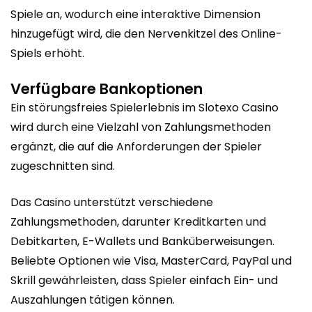
Spiele an, wodurch eine interaktive Dimension
hinzugefügt wird, die den Nervenkitzel des Online-
Spiels erhöht.
Verfügbare Bankoptionen
Ein störungsfreies Spielerlebnis im Slotexo Casino
wird durch eine Vielzahl von Zahlungsmethoden
ergänzt, die auf die Anforderungen der Spieler
zugeschnitten sind.
Das Casino unterstützt verschiedene
Zahlungsmethoden, darunter Kreditkarten und
Debitkarten, E-Wallets und Banküberweisungen.
Beliebte Optionen wie Visa, MasterCard, PayPal und
Skrill gewährleisten, dass Spieler einfach Ein- und
Auszahlungen tätigen können.