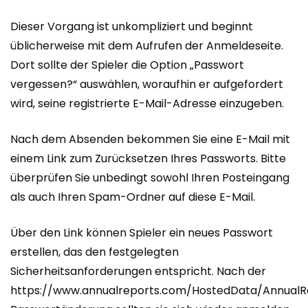
Dieser Vorgang ist unkompliziert und beginnt
üblicherweise mit dem Aufrufen der Anmeldeseite.
Dort sollte der Spieler die Option „Passwort
vergessen?“ auswählen, woraufhin er aufgefordert
wird, seine registrierte E-Mail-Adresse einzugeben.
Nach dem Absenden bekommen Sie eine E-Mail mit
einem Link zum Zurücksetzen Ihres Passworts. Bitte
überprüfen Sie unbedingt sowohl Ihren Posteingang
als auch Ihren Spam-Ordner auf diese E-Mail.
Über den Link können Spieler ein neues Passwort
erstellen, das den festgelegten
Sicherheitsanforderungen entspricht. Nach der
https://www.annualreports.com/HostedData/Annual