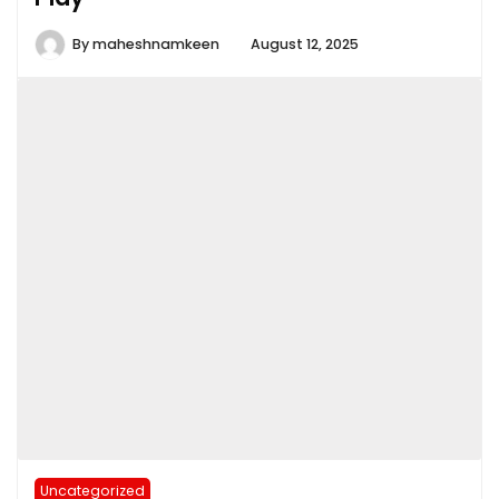
By
maheshnamkeen
August 12, 2025
Uncategorized