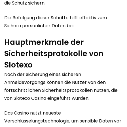
die Schutz sichern.
Die Befolgung dieser Schritte hilft effektiv zum
Sichern persönlicher Daten bei.
Hauptmerkmale der
Sicherheitsprotokolle von
Slotexo
Nach der Sicherung eines sicheren
Anmeldevorgangs können die Nutzer von den
fortschrittlichen Sicherheitsprotokollen nutzen, die
von Slotexo Casino eingeführt wurden.
Das Casino nutzt neueste
Verschlüsselungstechnologie, um sensible Daten vor