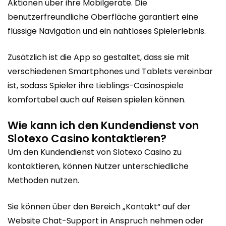
Aktionen über ihre Mobilgeräte. Die
benutzerfreundliche Oberfläche garantiert eine
flüssige Navigation und ein nahtloses Spielerlebnis.
Zusätzlich ist die App so gestaltet, dass sie mit
verschiedenen Smartphones und Tablets vereinbar
ist, sodass Spieler ihre Lieblings-Casinospiele
komfortabel auch auf Reisen spielen können.
Wie kann ich den Kundendienst von
Slotexo Casino kontaktieren?
Um den Kundendienst von Slotexo Casino zu
kontaktieren, können Nutzer unterschiedliche
Methoden nutzen.
Sie können über den Bereich „Kontakt“ auf der
Website Chat-Support in Anspruch nehmen oder