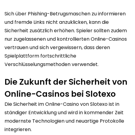
Sich über Phishing-Betrugsmaschen zu informieren
und fremde Links nicht anzuklicken, kann die
Sicherheit zusätzlich erhöhen. Spieler sollten zudem
nur zugelassenen und kontrollierten Online-Casinos
vertrauen und sich vergewissern, dass deren
Spielplattform fortschrittliche
Verschlüsselungsmethoden verwendet.
Die Zukunft der Sicherheit von
Online-Casinos bei Slotexo
Die Sicherheit im Online-Casino von Slotexo ist in
ständiger Entwicklung und wird in kommender Zeit
modernste Technologien und neuartige Protokolle
integrieren.