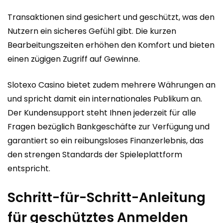
Transaktionen sind gesichert und geschützt, was den
Nutzern ein sicheres Gefühl gibt. Die kurzen
Bearbeitungszeiten erhöhen den Komfort und bieten
einen zügigen Zugriff auf Gewinne.
Slotexo Casino bietet zudem mehrere Währungen an
und spricht damit ein internationales Publikum an.
Der Kundensupport steht Ihnen jederzeit für alle
Fragen bezüglich Bankgeschäfte zur Verfügung und
garantiert so ein reibungsloses Finanzerlebnis, das
den strengen Standards der Spieleplattform
entspricht.
Schritt-für-Schritt-Anleitung
für geschütztes Anmelden