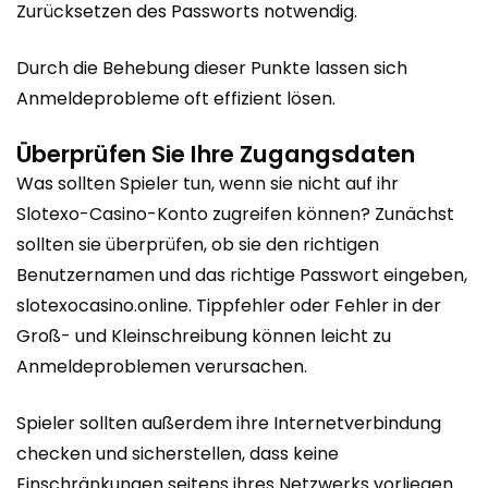
Zurücksetzen des Passworts notwendig.
Durch die Behebung dieser Punkte lassen sich
Anmeldeprobleme oft effizient lösen.
Überprüfen Sie Ihre Zugangsdaten
Was sollten Spieler tun, wenn sie nicht auf ihr
Slotexo-Casino-Konto zugreifen können? Zunächst
sollten sie überprüfen, ob sie den richtigen
Benutzernamen und das richtige Passwort eingeben,
slotexocasino.online
. Tippfehler oder Fehler in der
Groß- und Kleinschreibung können leicht zu
Anmeldeproblemen verursachen.
Spieler sollten außerdem ihre Internetverbindung
checken und sicherstellen, dass keine
Einschränkungen seitens ihres Netzwerks vorliegen.