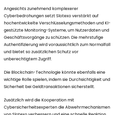
Angesichts zunehmend komplexerer
Cyberbedrohungen setzt Slotexo verstärkt auf
hochentwickelte Verschlüsselungsmethoden und KI-
gestützte Monitoring-Systeme, um Nutzerdaten und
Geschäftsvorgänge zu schützen. Die mehrstufige
Authentifizierung wird voraussichtlich zum Normalfall
und bietet so zusätzlichen Schutz vor
unberechtigtem Zugriff.
Die Blockchain-Technologie könnte ebenfalls eine
wichtige Rolle spielen, indem sie Durchsichtigkeit und
Sicherheit bei Geldtransaktionen sicherstellt.
Zusätzlich wird die Kooperation mit
Cybersicherheitsexperten die Abwehrmechanismen
von Slotexo verbessern und eine schnelle Reaktion