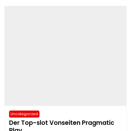
Uncategorized
Der Top-slot Vonseiten Pragmatic
Play