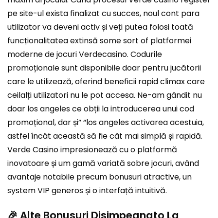
pe site-ul exista finalizat cu succes, noul cont para
utilizator va deveni activ și veți putea folosi toată
funcționalitatea extinsă some sort of platformei
moderne de jocuri Verdecasino. Codurile
promoționale sunt disponibile doar pentru jucătorii
care le utilizează, oferind beneficii rapid climax care
ceilalți utilizatori nu le pot accesa. Ne-am gândit nu
doar los angeles ce obții la introducerea unui cod
promoțional, dar și” “los angeles activarea acestuia,
astfel încât această să fie cât mai simplă și rapidă.
Verde Casino impresionează cu o platformă
inovatoare și um gamă variată sobre jocuri, având
avantaje notabile precum bonusuri atractive, un
system VIP generos și o interfață intuitivă.
🎉 Alte Bonusuri Disimpegnato La