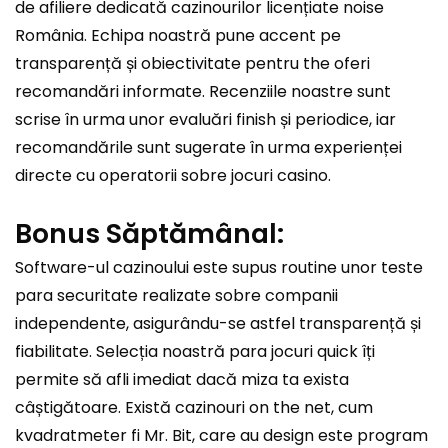
de afiliere dedicată cazinourilor licențiate noise
România. Echipa noastră pune accent pe
transparență și obiectivitate pentru the oferi
recomandări informate. Recenziile noastre sunt
scrise în urma unor evaluări finish și periodice, iar
recomandările sunt sugerate în urma experienței
directe cu operatorii sobre jocuri casino.
Bonus Săptămânal:
Software-ul cazinoului este supus routine unor teste
para securitate realizate sobre companii
independente, asigurându-se astfel transparență și
fiabilitate. Selecția noastră para jocuri quick îți
permite să afli imediat dacă miza ta exista
câștigătoare. Există cazinouri on the net, cum
kvadratmeter fi Mr. Bit, care au design este program