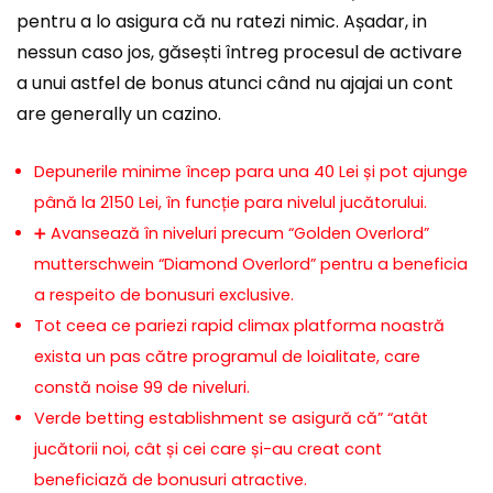
pentru a lo asigura că nu ratezi nimic. Așadar, in
nessun caso jos, găsești întreg procesul de activare
a unui astfel de bonus atunci când nu ajajai un cont
are generally un cazino.
Depunerile minime încep para una 40 Lei și pot ajunge
până la 2150 Lei, în funcție para nivelul jucătorului.
➕ Avansează în niveluri precum “Golden Overlord”
mutterschwein “Diamond Overlord” pentru a beneficia
a respeito de bonusuri exclusive.
Tot ceea ce pariezi rapid climax platforma noastră
exista un pas către programul de loialitate, care
constă noise 99 de niveluri.
Verde betting establishment se asigură că” “atât
jucătorii noi, cât și cei care și-au creat cont
beneficiază de bonusuri atractive.