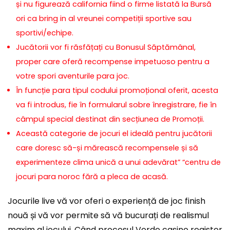
și nu figurează california fiind o firme listată la Bursă
ori ca bring in al vreunei competiții sportive sau
sportivi/echipe.
Jucătorii vor fi răsfățați cu Bonusul Săptămânal,
proper care oferă recompense impetuoso pentru a
votre spori aventurile para joc.
În funcție para tipul codului promoțional oferit, acesta
va fi introdus, fie în formularul sobre înregistrare, fie în
câmpul special destinat din secțiunea de Promoții.
Această categorie de jocuri el ideală pentru jucătorii
care doresc să-și mărească recompensele și să
experimenteze clima unică a unui adevărat” “centru de
jocuri para noroc fără a pleca de acasă.
Jocurile live vă vor oferi o experiență de joc finish
nouă și vă vor permite să vă bucurați de realismul
maxim al jocului. Când procesul Verde casino register