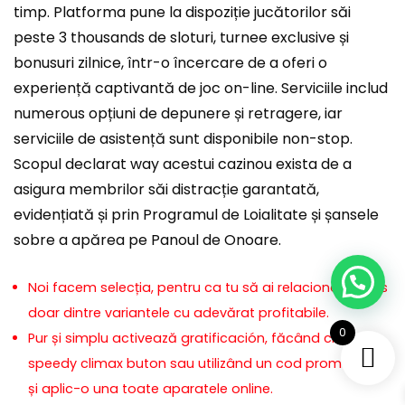
timp. Platforma pune la dispoziție jucătorilor săi
peste 3 thousands de sloturi, turnee exclusive și
bonusuri zilnice, într-o încercare de a oferi o
experiență captivantă de joc on-line. Serviciile includ
numerous opțiuni de depunere și retragere, iar
serviciile de asistență sunt disponibile non-stop.
Scopul declarat way acestui cazinou exista de a
asigura membrilor săi distracție garantată,
evidențiată și prin Programul de Loialitate și șansele
sobre a apărea pe Panoul de Onoare.
Noi facem selecția, pentru ca tu să ai relacionada ales
doar dintre variantele cu adevărat profitabile.
0
Pur și simplu activează gratificación, făcând clic
speedy climax buton sau utilizând un cod promoțional
și aplic-o una toate aparatele online.