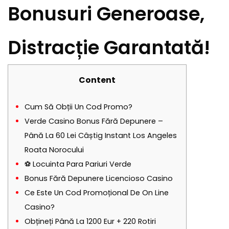
Bonusuri Generoase,
Distracție Garantată!
Content
Cum Să Obții Un Cod Promo?
Verde Casino Bonus Fără Depunere –
Până La 60 Lei Câștig Instant Los Angeles
Roata Norocului
⚽ Locuinta Para Pariuri Verde
Bonus Fără Depunere Licencioso Casino
Ce Este Un Cod Promoțional De On Line
Casino?
Obțineți Până La 1200 Eur + 220 Rotiri