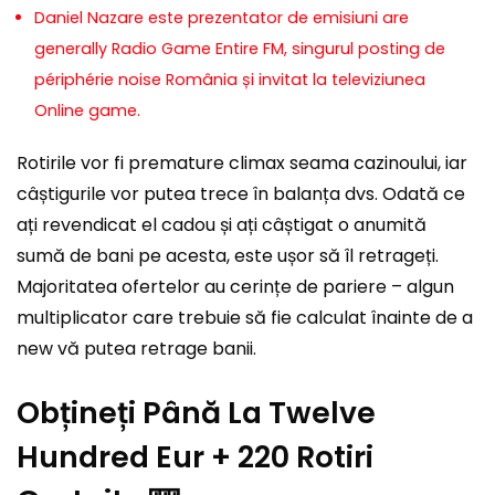
Daniel Nazare este prezentator de emisiuni are
generally Radio Game Entire FM, singurul posting de
périphérie noise România și invitat la televiziunea
Online game.
Rotirile vor fi premature climax seama cazinoului, iar
câștigurile vor putea trece în balanța dvs. Odată ce
ați revendicat el cadou și ați câștigat o anumită
sumă de bani pe acesta, este ușor să îl retrageți.
Majoritatea ofertelor au cerințe de pariere – algun
multiplicator care trebuie să fie calculat înainte de a
new vă putea retrage banii.
Obțineți Până La Twelve
Hundred Eur + 220 Rotiri