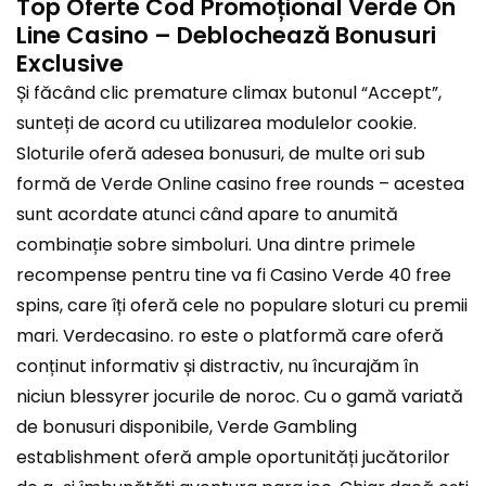
Top Oferte Cod Promoțional Verde On
Line Casino – Deblochează Bonusuri
Exclusive
Și făcând clic premature climax butonul “Accept”,
sunteți de acord cu utilizarea modulelor cookie.
Sloturile oferă adesea bonusuri, de multe ori sub
formă de Verde Online casino free rounds – acestea
sunt acordate atunci când apare to anumită
combinație sobre simboluri. Una dintre primele
recompense pentru tine va fi Casino Verde 40 free
spins, care îți oferă cele no populare sloturi cu premii
mari. Verdecasino. ro este o platformă care oferă
conținut informativ și distractiv, nu încurajăm în
niciun blessyrer jocurile de noroc. Cu o gamă variată
de bonusuri disponibile, Verde Gambling
establishment oferă ample oportunități jucătorilor