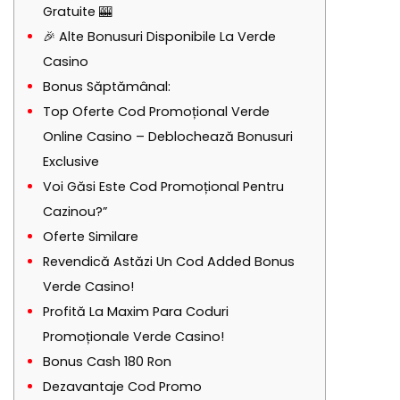
Gratuite 🎰
🎉 Alte Bonusuri Disponibile La Verde
Casino
Bonus Săptămânal:
Top Oferte Cod Promoțional Verde
Online Casino – Deblochează Bonusuri
Exclusive
Voi Găsi Este Cod Promoțional Pentru
Cazinou?”
Oferte Similare
Revendică Astăzi Un Cod Added Bonus
Verde Casino!
Profită La Maxim Para Coduri
Promoționale Verde Casino!
Bonus Cash 180 Ron
Dezavantaje Cod Promo