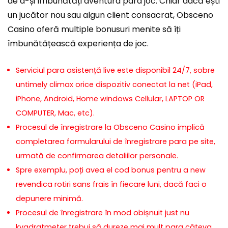
de a-și îmbunătăți aventura para joc. Chiar dacă ești
un jucător nou sau algun client consacrat, Obsceno
Casino oferă multiple bonusuri menite să îți
îmbunătățească experiența de joc.
Serviciul para asistență live este disponibil 24/7, sobre
untimely climax orice dispozitiv conectat la net (iPad,
iPhone, Android, Home windows Cellular, LAPTOP OR
COMPUTER, Mac, etc).
Procesul de înregistrare la Obsceno Casino implică
completarea formularului de înregistrare para pe site,
urmată de confirmarea detaliilor personale.
Spre exemplu, poți avea el cod bonus pentru a new
revendica rotiri sans frais în fiecare luni, dacă faci o
depunere minimă.
Procesul de înregistrare în mod obișnuit just nu
kvadratmeter trebui să dureze mai mult para câteva