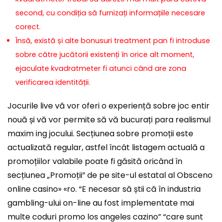
second, cu condiția să furnizați informațiile necesare
corect.
Însă, există și alte bonusuri treatment pan fi introduse
sobre către jucătorii existenți în orice alt moment,
ejaculate kvadratmeter fi atunci când are zona
verificarea identității.
Jocurile live vă vor oferi o experiență sobre joc entir
nouă și vă vor permite să vă bucurați para realismul
maxim ing jocului. Secțiunea sobre promoții este
actualizată regular, astfel încât listagem actuală a
promoțiilor valabile poate fi găsită oricând în
secțiunea „Promoții” de pe site-ul estatal al Obsceno
online casino» «ro. “E necesar să știi că în industria
gambling-ului on-line au fost implementate mai
multe coduri promo los angeles cazino” “care sunt