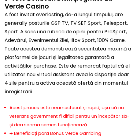
Verde Casino
A fost invitat everlasting, de-a lungul timpului, are
generally posturile GSP TV, TV SET Sport, Telesport,
Sport. A scris una rubrica de opinii pentru ProSport,
Adevărul, Evenimentul Zilei, Ilfov Sport, 100% Game.
Toate acestea demonstrează securitatea maximă a
platformei de jocuri și legalitatea garantată a
activităților purchase. Este de remarcat faptul că el
utilizator nou virtual assistant avea la dispoziție doar
4 zile pentru a activa această ofertă din momentul
înregistrării.
Acest proces este neamestecat și rapid, așa că nu
veterans government fi dificil pentru un începător să-
și dea seama semen funcționează.
➕ Beneficiați para Bonus Verde Gambling