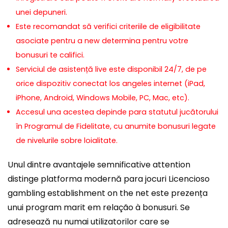
unei depuneri.
Este recomandat să verifici criteriile de eligibilitate
asociate pentru a new determina pentru votre
bonusuri te califici.
Serviciul de asistență live este disponibil 24/7, de pe
orice dispozitiv conectat los angeles internet (iPad,
iPhone, Android, Windows Mobile, PC, Mac, etc).
Accesul una acestea depinde para statutul jucătorului
în Programul de Fidelitate, cu anumite bonusuri legate
de nivelurile sobre loialitate.
Unul dintre avantajele semnificative attention
distinge platforma modernă para jocuri Licencioso
gambling establishment on the net este prezența
unui program marit em relação à bonusuri. Se
adresează nu numai utilizatorilor care se