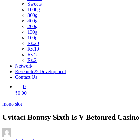
Sweets
1000g
800g
400g
200g
130g
100g
Rs.20
Rs.10
Rs.5
Rs.2
Network
Research & Development
Contact Us
0
₹0.00
mono slot
Uvítací Bonusy Sixth Is V Betonred Casin