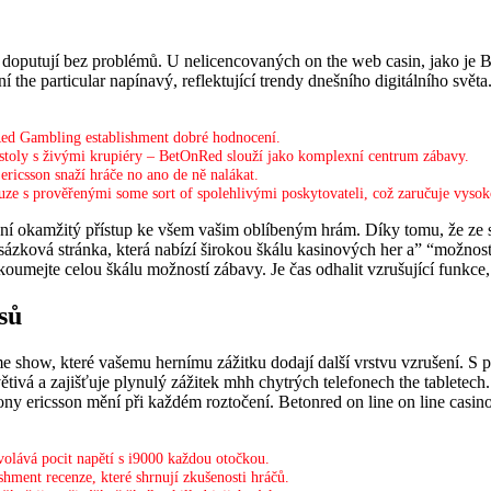
íze doputují bez problémů. U nelicencovaných on the web casin, jako je 
ní the particular napínavý, reflektující trendy dnešního digitálního s
Red Gambling establishment dobré hodnocení.
cí stoly s živými krupiéry – BetOnRed slouží jako komplexní centrum zábavy.
ricsson snaží hráče no ano de ně nalákat.
uze s prověřenými some sort of spolehlivými poskytovateli, což zaručuje vysok
ní okamžitý přístup ke všem vašim oblíbeným hrám. Díky tomu, že ze s
 sázková stránka, která nabízí širokou škálu kasinových her a” “možnost
koumejte celou škálu možností zábavy. Je čas odhalit vzrušující funkce
sů
ow, které vašemu hernímu zážitku dodají další vrstvu vzrušení. S p
ívětivá a zajišťuje plynulý zážitek mhh chytrých telefonech the tablet
y ericsson mění při každém roztočení. Betonred on line on line casin
yvolává pocit napětí s i9000 každou otočkou.
shment recenze, které shrnují zkušenosti hráčů.