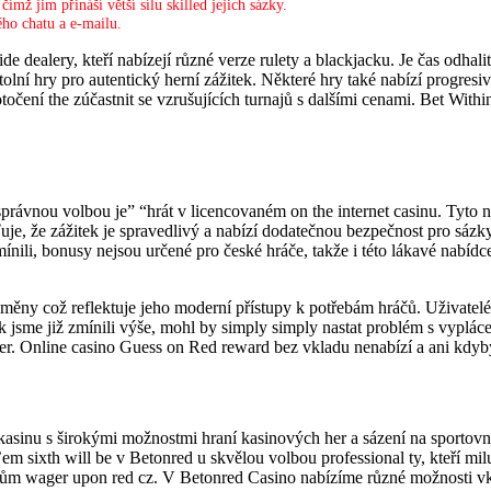
mž jim přináší větší sílu skilled jejich sázky.
ého chatu a e-mailu.
 dealery, kteří nabízejí různé verze rulety a blackjacku. Je čas odhali
lní hry pro autentický herní zážitek. Některé hry také nabízí progresiv
otočení the zúčastnit se vzrušujících turnajů s dalšími cenami. Bet With
 správnou volbou je” “hrát v licencovaném on the internet casinu. Tyto
šťuje, že zážitek je spravedlivý a nabízí dodatečnou bezpečnost pro sá
zmínili, bonusy nejsou určené pro české hráče, takže i této lákavé nabíd
ěny což reflektuje jeho moderní přístupy k potřebám hráčů. Uživatelé 
ak jsme již zmínili výše, mohl by simply simply nastat problém s vypláce
her. Online casino Guess on Red reward bez vkladu nenabízí a ani kdyb
kasinu s širokými možnostmi hraní kasinových her a sázení na sportovn
m sixth will be v Betonred u skvělou volbou professional ty, kteří miluj
eřům wager upon red cz. V Betonred Casino nabízíme různé možnosti vk