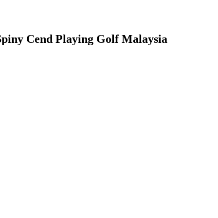
Spiny Cend Playing Golf Malaysia