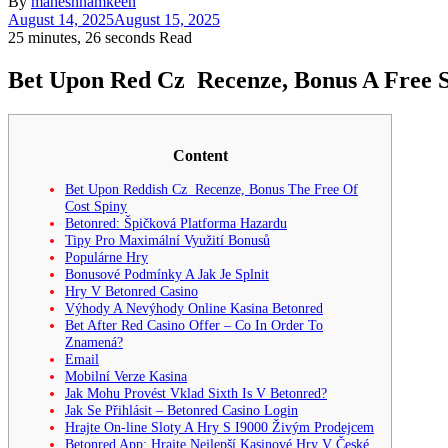
By
maheshnamkeen
August 14, 2025
August 15, 2025
25 minutes, 26 seconds Read
Bet Upon Red Cz ️ Recenze, Bonus A Free 
Content
Bet Upon Reddish Cz ️ Recenze, Bonus The Free Of
Cost Spiny
Betonred: Špičková Platforma Hazardu
Tipy Pro Maximální Využití Bonusů
Populárne Hry
Bonusové Podmínky A Jak Je Splnit
Hry V Betonred Casino
Výhody A Nevýhody Online Kasina Betonred
Bet After Red Casino Offer – Co In Order To
Znamená?
Email
Mobilní Verze Kasina
Jak Mohu Provést Vklad Sixth Is V Betonred?
Jak Se Přihlásit – Betonred Casino Login
Hrajte On-line Sloty A Hry S I9000 Živým Prodejcem
Betonred App: Hrajte Nejlepší Kasinové Hry V České