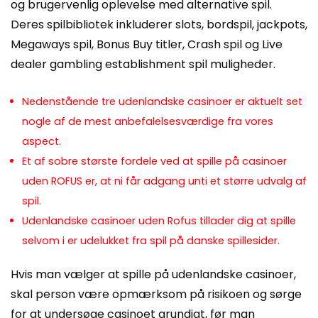
og brugervenlig oplevelse med alternative spil.
Deres spilbibliotek inkluderer slots, bordspil, jackpots,
Megaways spil, Bonus Buy titler, Crash spil og Live
dealer gambling establishment spil muligheder.
Nedenstående tre udenlandske casinoer er aktuelt set
nogle af de mest anbefalelsesværdige fra vores
aspect.
Et af sobre største fordele ved at spille på casinoer
uden ROFUS er, at ni får adgang unti et større udvalg af
spil.
Udenlandske casinoer uden Rofus tillader dig at spille
selvom i er udelukket fra spil på danske spillesider.
Hvis man vælger at spille på udenlandske casinoer,
skal person være opmærksom på risikoen og sørge
for at undersøge casinoet grundigt, før man