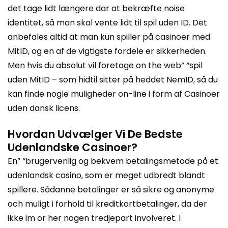
det tage lidt længere dar at bekræfte noise
identitet, så man skal vente lidt til spil uden ID. Det
anbefales altid at man kun spiller på casinoer med
MitID, og en af de vigtigste fordele er sikkerheden.
Men hvis du absolut vil foretage on the web” “spil
uden MitID – som hidtil sitter på heddet NemID, så du
kan finde nogle muligheder on-line i form af Casinoer
uden dansk licens.
Hvordan Udvælger Vi De Bedste
Udenlandske Casinoer?
En” “brugervenlig og bekvem betalingsmetode på et
udenlandsk casino, som er meget udbredt blandt
spillere. Sådanne betalinger er så sikre og anonyme
och muligt i forhold til kreditkortbetalinger, da der
ikke im or her nogen tredjepart involveret. I