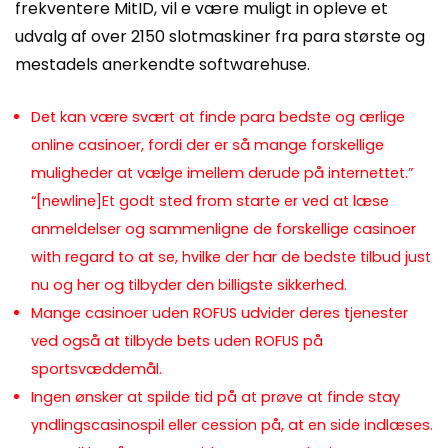
frekventere MitID, vil e være muligt in opleve et
udvalg af over 2150 slotmaskiner fra para største og
mestadels anerkendte softwarehuse.
Det kan være svært at finde para bedste og ærlige
online casinoer, fordi der er så mange forskellige
muligheder at vælge imellem derude på internettet.”
“[newline]Et godt sted from starte er ved at læse
anmeldelser og sammenligne de forskellige casinoer
with regard to at se, hvilke der har de bedste tilbud just
nu og her og tilbyder den billigste sikkerhed.
Mange casinoer uden ROFUS udvider deres tjenester
ved også at tilbyde bets uden ROFUS på
sportsvæddemål.
Ingen ønsker at spilde tid på at prøve at finde stay
yndlingscasinospil eller cession på, at en side indlæses.