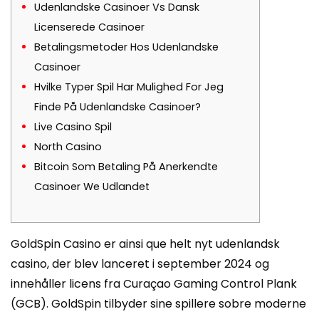
Udenlandske Casinoer Vs Dansk
Licenserede Casinoer
Betalingsmetoder Hos Udenlandske
Casinoer
Hvilke Typer Spil Har Mulighed For Jeg
Finde På Udenlandske Casinoer?
Live Casino Spil
North Casino
Bitcoin Som Betaling På Anerkendte
Casinoer We Udlandet
GoldSpin Casino er ainsi que helt nyt udenlandsk
casino, der blev lanceret i september 2024 og
innehåller licens fra Curaçao Gaming Control Plank
(GCB). GoldSpin tilbyder sine spillere sobre moderne