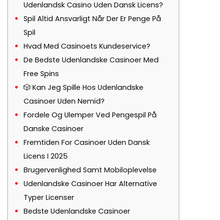
Udenlandsk Casino Uden Dansk Licens?
Spil Altid Ansvarligt Når Der Er Penge På
Spil
Hvad Med Casinoets Kundeservice?
De Bedste Udenlandske Casinoer Med
Free Spins
🎲 Kan Jeg Spille Hos Udenlandske
Casinoer Uden Nemid?
Fordele Og Ulemper Ved Pengespil På
Danske Casinoer
Fremtiden For Casinoer Uden Dansk
Licens I 2025
Brugervenlighed Samt Mobiloplevelse
Udenlandske Casinoer Har Alternative
Typer Licenser
Bedste Udenlandske Casinoer