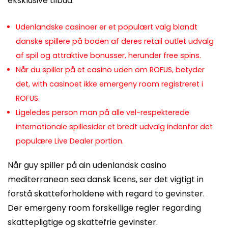
eksklusive tilbud.
Udenlandske casinoer er et populært valg blandt
danske spillere på boden af deres retail outlet udvalg
af spil og attraktive bonusser, herunder free spins.
Når du spiller på et casino uden om ROFUS, betyder
det, with casinoet ikke emergeny room registreret i
ROFUS.
Ligeledes person man på alle vel-respekterede
internationale spillesider et bredt udvalg indenfor det
populære Live Dealer portion.
Når guy spiller på ain udenlandsk casino
mediterranean sea dansk licens, ser det vigtigt in
forstå skatteforholdene with regard to gevinster.
Der emergeny room forskellige regler regarding
skattepligtige og skattefrie gevinster.