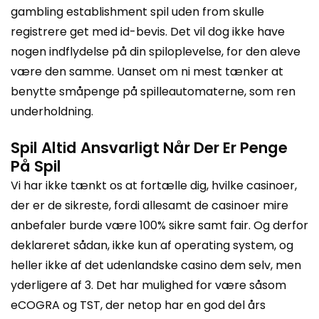
gambling establishment spil uden from skulle
registrere get med id-bevis. Det vil dog ikke have
nogen indflydelse på din spiloplevelse, for den aleve
være den samme. Uanset om ni mest tænker at
benytte småpenge på spilleautomaterne, som ren
underholdning.
Spil Altid Ansvarligt Når Der Er Penge
På Spil
Vi har ikke tænkt os at fortælle dig, hvilke casinoer,
der er de sikreste, fordi allesamt de casinoer mire
anbefaler burde være 100% sikre samt fair. Og derfor
deklareret sådan, ikke kun af operating system, og
heller ikke af det udenlandske casino dem selv, men
yderligere af 3. Det har mulighed for være såsom
eCOGRA og TST, der netop har en god del års