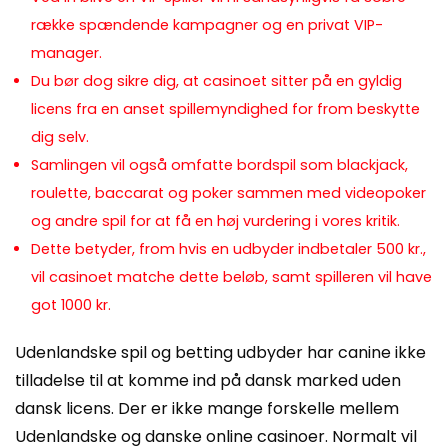
række spændende kampagner og en privat VIP-
manager.
Du bør dog sikre dig, at casinoet sitter på en gyldig
licens fra en anset spillemyndighed for from beskytte
dig selv.
Samlingen vil også omfatte bordspil som blackjack,
roulette, baccarat og poker sammen med videopoker
og andre spil for at få en høj vurdering i vores kritik.
Dette betyder, from hvis en udbyder indbetaler 500 kr.,
vil casinoet matche dette beløb, samt spilleren vil have
got 1000 kr.
Udenlandske spil og betting udbyder har canine ikke
tilladelse til at komme ind på dansk marked uden
dansk licens. Der er ikke mange forskelle mellem
Udenlandske og danske online casinoer. Normalt vil