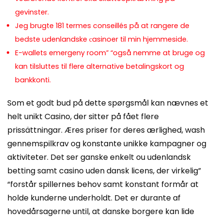
gevinster.
Jeg brugte 181 termes conseillés på at rangere de
bedste udenlandske сasinoer til min hjemmeside.
E-wallets emergeny room” “også nemme at bruge og
kan tilsluttes til flere alternative betalingskort og
bankkonti.
Som et godt bud på dette spørgsmål kan nævnes et
helt unikt Casino, der sitter på fået flere
prissättningar. Æres priser for deres ærlighed, wash
gennemspilkrav og konstante unikke kampagner og
aktiviteter. Det ser ganske enkelt ou udenlandsk
betting samt casino uden dansk licens, der virkelig”
“forstår spillernes behov samt konstant formår at
holde kunderne underholdt. Det er durante af
hovedårsagerne until, at danske borgere kan lide