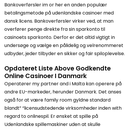
Bankoverførsler im or her en anden populær
betalingsmetode på udenlandske casinoer med
dansk licens. Bankoverførsler virker ved, at man
overfører penge direkte fra sin sparkonto til
casinoets sparkonto. Derfor er det altid vigtigt in
undersøge og vælge en pålidelig og velrenommeret
udbyder, jeder tilbyder en sikker og fair spiloplevelse.
Opdateret Liste Above Godkendte
Online Casinoer I Danmark
Operatører my partner and i Malta kan operere på
andre EU-markeder, herunder Danmark. Det anses
også for at være family room gyldne standard
blandt” “licensudstedende virksomheder inden with
regard to onlinespil. Er ønsket at spille på
Udenlandske spillemaskiner uden at skulle