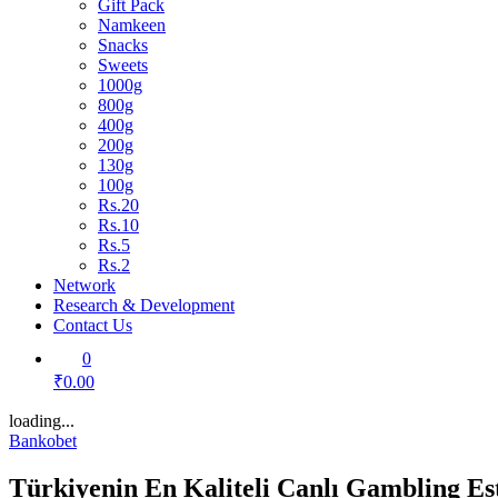
Gift Pack
Namkeen
Snacks
Sweets
1000g
800g
400g
200g
130g
100g
Rs.20
Rs.10
Rs.5
Rs.2
Network
Research & Development
Contact Us
0
₹0.00
loading...
Bankobet
Türkiyenin En Kaliteli Canlı Gambling Esta