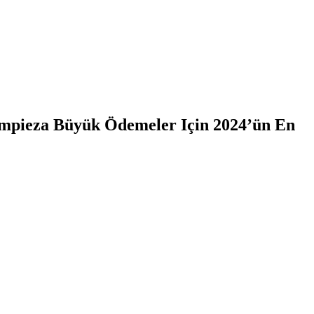
Empieza Büyük Ödemeler Için 2024’ün En