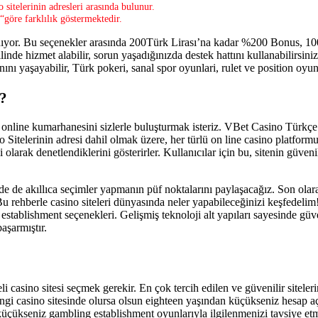
sitelerinin adresleri arasında bulunur.
“göre farklılık göstermektedir.
anıyor. Bu seçenekler arasında 200Türk Lirası’na kadar %200 Bonus, 10
nde hizmet alabilir, sorun yaşadığınızda destek hattını kullanabilirsini
ı yaşayabilir, Türk pokeri, sanal spor oyunlari, rulet ve position oyunl
?
nline kumarhanesini sizlerle buluşturmak isteriz. VBet Casino Türkçe 
ino Sitelerinin adresi dahil olmak üzere, her türlü on line casino platfo
enli olarak denetlendiklerini gösterirler. Kullanıcılar için bu, sitenin güv
de de akıllıca seçimler yapmanın püf noktalarını paylaşacağız. Son ol
Bu rehberle casino siteleri dünyasında neler yapabileceğinizi keşfedelim!
tablishment seçenekleri. Gelişmiş teknoloji alt yapıları sayesinde güveni
aşarmıştır.
li casino sitesi seçmek gerekir. En çok tercih edilen ve güvenilir sitele
gi casino sitesinde olursa olsun eighteen yaşından küçükseniz hesap aç
çükseniz gambling establishment oyunlarıyla ilgilenmenizi tavsiye etmi