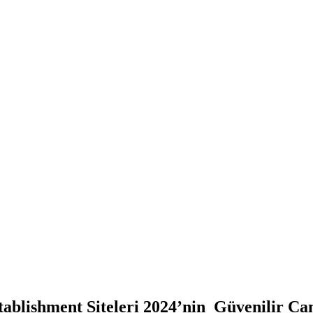
blishment Siteleri 2024’nin ️ Güvenilir Ca