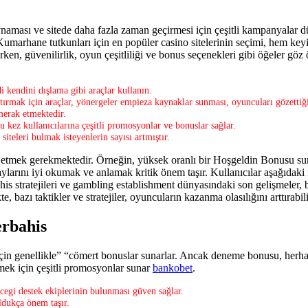
 oynaması ve sitede daha fazla zaman geçirmesi için çeşitli kampanyalar
r. Kumarhane tutkunları için en popüler casino sitelerinin seçimi, hem k
arken, güvenilirlik, oyun çeşitliliği ve bonus seçenekleri gibi öğeler gö
 kendini dışlama gibi araçlar kullanın.
tırmak için araçlar, yönergeler empieza kaynaklar sunması, oyuncuları gözettiği
merak etmektedir.
ğu kez kullanıcılarına çeşitli promosyonlar ve bonuslar sağlar.
siteleri bulmak isteyenlerin sayısı artmıştır.
 etmek gerekmektedir. Örneğin, yüksek oranlı bir Hoşgeldin Bonusu suna
ylarını iyi okumak ve anlamak kritik önem taşır. Kullanıcılar aşağıdak
ahis stratejileri ve gambling establishment dünyasındaki son gelişmeler,
, bazı taktikler ve stratejiler, oyuncuların kazanma olasılığını arttırabili
erbahis
için genellikle” “cömert bonuslar sunarlar. Ancak deneme bonusu, herhan
ekmek için çeşitli promosyonlar sunar
bankobet
.
cegi destek ekiplerinin bulunması güven sağlar.
ldukça önem taşır.