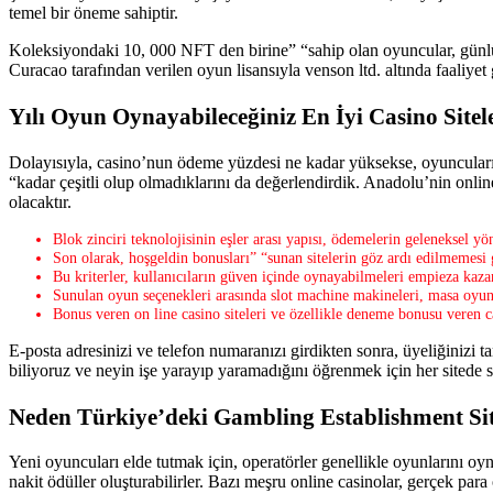
temel bir öneme sahiptir.
Koleksiyondaki 10, 000 NFT den birine” “sahip olan oyuncular, günlük 
Curacao tarafından verilen oyun lisansıyla venson ltd. altında faaliyet g
Yılı Oyun Oynayabileceğiniz En İyi Casino Sitel
Dolayısıyla, casino’nun ödeme yüzdesi ne kadar yüksekse, oyuncuları
“kadar çeşitli olup olmadıklarını da değerlendirdik. Anadolu’nin onlin
olacaktır.
Blok zinciri teknolojisinin eşler arası yapısı, ödemelerin geleneksel y
Son olarak, hoşgeldin bonusları” “sunan sitelerin göz ardı edilmemesi
Bu kriterler, kullanıcıların güven içinde oynayabilmeleri empieza kaza
Sunulan oyun seçenekleri arasında slot machine makineleri, masa oyunla
Bonus veren on line casino siteleri ve özellikle deneme bonusu veren cas
E-posta adresinizi ve telefon numaranızı girdikten sonra, üyeliğinizi t
biliyoruz ve neyin işe yarayıp yaramadığını öğrenmek için her sitede 
Neden Türkiye’deki Gambling Establishment Site
Yeni oyuncuları elde tutmak için, operatörler genellikle oyunlarını oy
nakit ödüller oluşturabilirler. Bazı meşru online casinolar, gerçek para