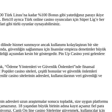
00 Türk Lirası’na kadar %100 Bonus gibi yatırdığınız parayı ikiye
z. Bets10 ayrıca Türk online casino oyuncuları için Süper Lig’e her
ari gibi türlü oyunlar oynayabilirsiniz.
dilinde hizmet sunmuyor ancak kullanımı kolaylaştıran bir site
rmunda, güvenliğin sağlanması için lisanslar empieza denetimler büyük
enilirliği açısından kesin bir göstergedir. Pin Up Casino yeni gelenlere
arak, “Ödeme Yöntemleri ve Güvenlik Önlemleri”nde finansal
 Popüler casino siteleri, çeşitli bonuslar ve güvenlik önlemleri
lir casino sitelerinin adresleri, kullanıcılarının veri güvenliği ve
rinin adresleri uzun araştırmalar sonucu topladık, size uygun platformu
amazsınız. 18 yaşından büyük birinin adına kayıt açsanız fiel para
yoruz. Canlı On line casino Sitelerine güvenmek, kullanıcılar için