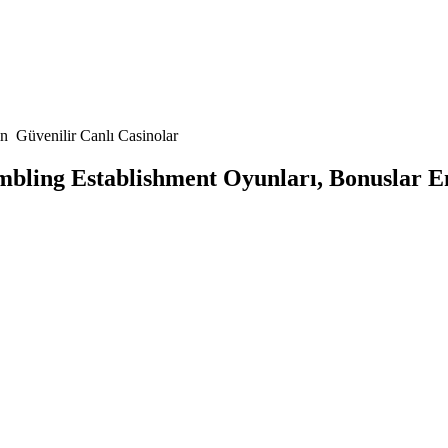
 ️ Güvenilir Canlı Casinolar
ambling Establishment Oyunları, Bonuslar 