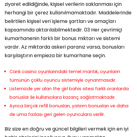
ziyaret edildiğinde, kişisel verilerin saklanması için
herhangi bir çerez kullanılmamaktadır. Maddelerinde
belirtilen kişisel veri işleme şartları ve amaçları
kapsamında aktarılabilmektedir. 03 Her çevrimiçi
kumarhanenin farklı bir bonus miktarı ve sistemi
vardır. Az miktarda askeri paranız varsa, bonusları
karşılaştırın empieza bir kumarhane seçin.
Canlı casino oyunlarındaki temel mantık, oyunların
tümünün çoklu oyuncu sistemiyle oynanmasıdır.
Listemizde yer alan the girl bahis sitesi farklı oranlarda
bonuslar ile kullanıcılara kazanç sağlatmaktadır.
Ayrıca birçok refill bonusları, yatırım bonusları ve daha
de uma fazlası geri gelen oyunculara verilir.
Biz size en doğru ve güncel bilgileri vermek için en iyi