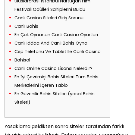
Uluslararası İstanbul Nartugan Film
Festivali Ödülleri Sahiplerini Buldu
Canlı Casino Siteleri Giriş Sorunu
Canlı Bahis
En Çok Oynanan Canlı Casino Oyunları
Canlı Iddaa And Canlı Bahis Oyna
Cep Telefonu Ve Tablet Ile Canlı Casino
Bahisal
Canli Online Casino Li̇sansi Nelerdi̇r?
En İyi Çevrimiçi Bahis Siteleri Tüm Bahis
Merkezlerini İçeren Tablo
En Güvenilir Bahis Siteleri (yasal Bahis
Siteleri)
Yasaklama geldikten sonra siteler tarafından farklı
bir giriş adresi belirlenir. Daha sonradan yapacağınız