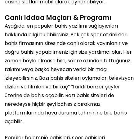
casino slotları mobil olarak oynanabiliyor.
Canlı Iddaa Maçları & Programı
Aşağıda, en popüler bahis yazılımı sağlayıcıları
hakkında bilgi bulabilirsiniz. Pek çok spor etkinlikleri
bahis firmasının sitesinde canlı olarak yayınlanır ve
doğru bahisi yapabilmeniz için size yardımcı olur. Her
zaman böyle olmasa bile, sobre azından tuttuğunuz
takımı veya başka heyecan verici bir maçı
izleyebilirsiniz. Bazı bahis siteleri oylamalar, televizyon
dizileri ve filmleri ve birkaç” “farklı benzer şeyler
üzerine de bahis açabilir. Bazı bahis siteleri de
neredeyse hiçbir şeyi bahissiz bırakmaz;
platformlarında hava durumu tahminine bile bahis
açabilir.
Popüler balompié bahisleri, spor bahisleri