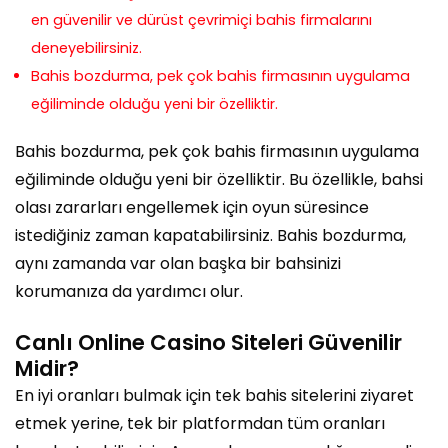
en güvenilir ve dürüst çevrimiçi bahis firmalarını
deneyebilirsiniz.
Bahis bozdurma, pek çok bahis firmasının uygulama
eğiliminde olduğu yeni bir özelliktir.
Bahis bozdurma, pek çok bahis firmasının uygulama
eğiliminde olduğu yeni bir özelliktir. Bu özellikle, bahsi
olası zararları engellemek için oyun süresince
istediğiniz zaman kapatabilirsiniz. Bahis bozdurma,
aynı zamanda var olan başka bir bahsinizi
korumanıza da yardımcı olur.
Canlı Online Casino Siteleri Güvenilir
Midir?
En iyi oranları bulmak için tek bahis sitelerini ziyaret
etmek yerine, tek bir platformdan tüm oranları