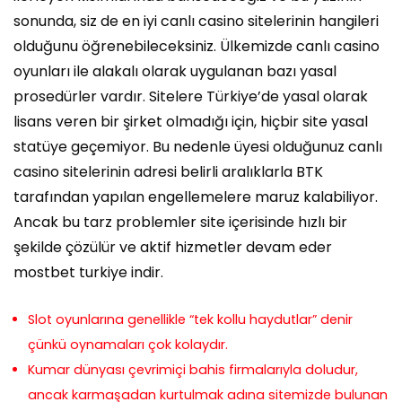
sonunda, siz de en iyi canlı casino sitelerinin hangileri
olduğunu öğrenebileceksiniz. Ülkemizde canlı casino
oyunları ile alakalı olarak uygulanan bazı yasal
prosedürler vardır. Sitelere Türkiye’de yasal olarak
lisans veren bir şirket olmadığı için, hiçbir site yasal
statüye geçemiyor. Bu nedenle üyesi olduğunuz canlı
casino sitelerinin adresi belirli aralıklarla BTK
tarafından yapılan engellemelere maruz kalabiliyor.
Ancak bu tarz problemler site içerisinde hızlı bir
şekilde çözülür ve aktif hizmetler devam eder
mostbet turkiye indir
.
Slot oyunlarına genellikle “tek kollu haydutlar” denir
çünkü oynamaları çok kolaydır.
Kumar dünyası çevrimiçi bahis firmalarıyla doludur,
ancak karmaşadan kurtulmak adına sitemizde bulunan