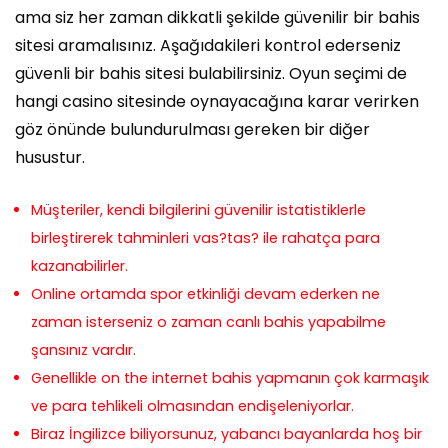
ama siz her zaman dikkatli şekilde güvenilir bir bahis
sitesi aramalısınız. Aşağıdakileri kontrol ederseniz
güvenli bir bahis sitesi bulabilirsiniz. Oyun seçimi de
hangi casino sitesinde oynayacağına karar verirken
göz önünde bulundurulması gereken bir diğer
husustur.
Müşteriler, kendi bilgilerini güvenilir istatistiklerle
birleştirerek tahminleri vas?tas? ile rahatça para
kazanabilirler.
Online ortamda spor etkinliği devam ederken ne
zaman isterseniz o zaman canlı bahis yapabilme
şansınız vardır.
Genellikle on the internet bahis yapmanın çok karmaşık
ve para tehlikeli olmasından endişeleniyorlar.
Biraz İngilizce biliyorsunuz, yabancı bayanlarda hoş bir