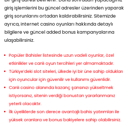
giriş işlemlerini bu güncel adresler üzerinden yaparak
giriş sorunlarını ortadan kaldırabilirsiniz. Sitemizde
ayrıca, internet casino oyunları hakkında detaylı
bilgilere ve güncel added bonus kampanyalarına
ulaşabilirsiniz.
Popüler Bahisler listesinde uzun vadeli oyunlar, özel
etkinlikler ve canlı oyun tercihleri yer almamaktadır.
Türkiye’deki slot siteleri, ülkede iyi bir üne sahip oldukları
için oyuncular için güvenilir ve kullanımı güvenlidir.
Canlı casino alanında kazanç şansınızı yükseltmek
istiyorsanız, sitenin verdiği bonustan yararlanmanız
yeterli olacaktır.
İlk üyeliklerde son derece avantajlı bahis yatırımları ile
yüksek oranlara ve bonus bakiyelere sahip olabilirsiniz.