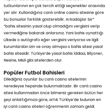
tutkunlarının en çok tercih ettiği seçenekler arasında
yer alır. Kullandığınız canlı online casino sitesine göre
bu bonuslar farklılık gösterebilir. Arkadaşlar bir”
“bahis sitesinin yasal olup olmadığını vergisini verip
vermediğine bakarak anlarsınız. Yani bahis oynattığı
ülkede o autógrafo eğer vergisini veriyorsa ve ilgili
kurumlardan izin ve onay almışsa o bahis sitesi yasal
bahis sitesidir. Türkiye’de yasal bahis İddiaa, Bilyoner,
Nesine, Misli gibi sitelerden olur.
Popüler Futbol Bahisleri
Dilediğiniz oyunlar bu canlı casino sitelerinin
neredeyse hepsinde bulunmaktadır. Bir canlı casino
sitesi kullanmadan önce bilmeniz gereken bütün her
şeyi anlattığımıza göre, artık Türkiye’de bulunan en
iyi canlı casino siteleri öğrenmenin zamanı geldi.