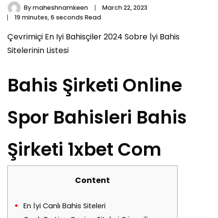
By
maheshnamkeen
March 22, 2023
19 minutes, 6 seconds Read
Çevrimiçi En Iyi Bahisçiler 2024 Sobre İyi Bahis
Sitelerinin Listesi
Bahis Şirketi Online
Spor Bahisleri Bahis
Şirketi 1xbet Com
Content
En İyi Canlı Bahis Siteleri