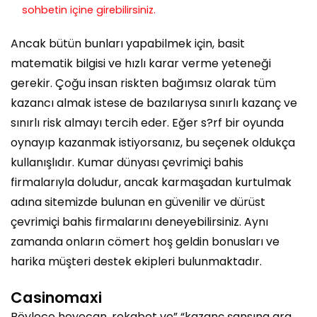
sohbetin içine girebilirsiniz.
Ancak bütün bunları yapabilmek için, basit
matematik bilgisi ve hızlı karar verme yeteneği
gerekir. Çoğu insan riskten bağımsız olarak tüm
kazancı almak istese de bazılarıysa sınırlı kazanç ve
sınırlı risk almayı tercih eder. Eğer s?rf bir oyunda
oynayıp kazanmak istiyorsanız, bu seçenek oldukça
kullanışlıdır. Kumar dünyası çevrimiçi bahis
firmalarıyla doludur, ancak karmaşadan kurtulmak
adına sitemizde bulunan en güvenilir ve dürüst
çevrimiçi bahis firmalarını deneyebilirsiniz. Aynı
zamanda onların cömert hoş geldin bonusları ve
harika müşteri destek ekipleri bulunmaktadır.
Casinomaxi
Böylece heyecan, rekabet ve” “kazanç şansına ara