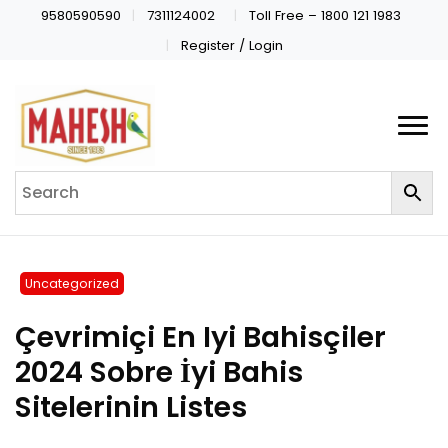
9580590590
7311124002
Toll Free – 1800 121 1983
Register / Login
Uncategorized
Çevrimiçi En Iyi Bahisçiler
2024 Sobre İyi Bahis
Sitelerinin Listes