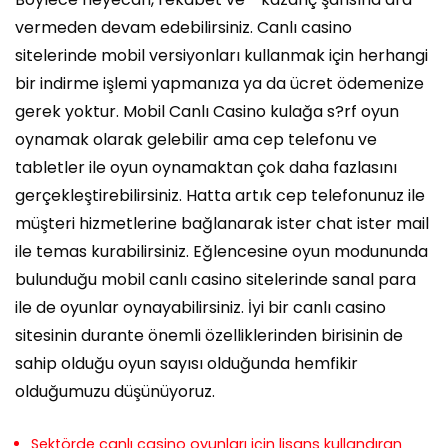
vermeden devam edebilirsiniz. Canlı casino
sitelerinde mobil versiyonları kullanmak için herhangi
bir indirme işlemi yapmanıza ya da ücret ödemenize
gerek yoktur. Mobil Canlı Casino kulağa s?rf oyun
oynamak olarak gelebilir ama cep telefonu ve
tabletler ile oyun oynamaktan çok daha fazlasını
gerçekleştirebilirsiniz. Hatta artık cep telefonunuz ile
müşteri hizmetlerine bağlanarak ister chat ister mail
ile temas kurabilirsiniz. Eğlencesine oyun modununda
bulunduğu mobil canlı casino sitelerinde sanal para
ile de oyunlar oynayabilirsiniz. İyi bir canlı casino
sitesinin durante önemli özelliklerinden birisinin de
sahip olduğu oyun sayısı olduğunda hemfikir
olduğumuzu düşünüyoruz.
Sektörde canlı casino oyunları için lisans kullandıran