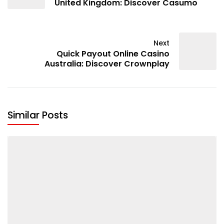
United Kingdom: Discover Casumo
Next
Quick Payout Online Casino
Australia: Discover Crownplay
Similar Posts