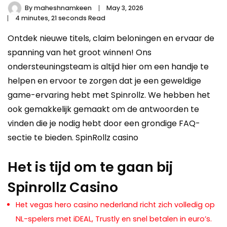
By
maheshnamkeen
May 3, 2026
4 minutes, 21 seconds Read
Ontdek nieuwe titels, claim beloningen en ervaar de
spanning van het groot winnen! Ons
ondersteuningsteam is altijd hier om een handje te
helpen en ervoor te zorgen dat je een geweldige
game-ervaring hebt met Spinrollz. We hebben het
ook gemakkelijk gemaakt om de antwoorden te
vinden die je nodig hebt door een grondige FAQ-
sectie te bieden.
SpinRollz casino
Het is tijd om te gaan bij
Spinrollz Casino
Het vegas hero casino nederland richt zich volledig op
NL-spelers met iDEAL, Trustly en snel betalen in euro’s.