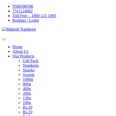
Skip
9580590590
to
7311124002
content
Toll Free – 1800 121 1983
Register / Login
Home
About Us
Our Products
Gift Pack
Namkeen
Snacks
Sweets
1000g
800g
400g
200g
130g
100g
Rs.20
Rs.10