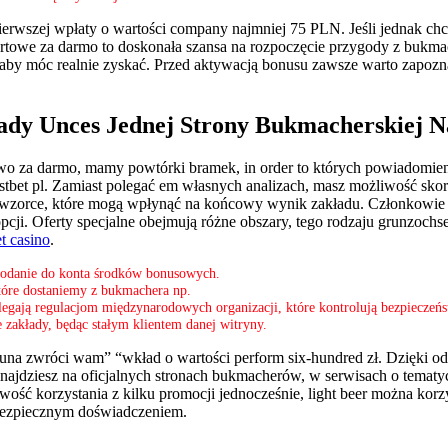
pierwszej wpłaty o wartości company najmniej 75 PLN. Jeśli jednak c
ortowe za darmo to doskonała szansa na rozpoczęcie przygody z bukma
aby móc realnie zyskać. Przed aktywacją bonusu zawsze warto zapozn
dy Unces Jednej Strony Bukmacherskiej N
żywo za darmo, mamy powtórki bramek, in order to których powiadomie
ostbet pl. Zamiast polegać em własnych analizach, masz możliwość skor
e wzorce, które mogą wpłynąć na końcowy wynik zakładu. Członkowie 
pcji. Oferty specjalne obejmują różne obszary, tego rodzaju grunzochs
t casino
.
 dodanie do konta środków bonusowych.
które dostaniemy z bukmachera np.
dlegają regulacjom międzynarodowych organizacji, które kontrolują bezpieczeńs
zakłady, będąc stałym klientem danej witryny.
o Fortuna zwróci wam” “wkład o wartości perform six-hundred zł. Dzięk
znajdziesz na oficjalnych stronach bukmacherów, w serwisach o tematyc
ć korzystania z kilku promocji jednocześnie, light beer można korzy
 bezpiecznym doświadczeniem.