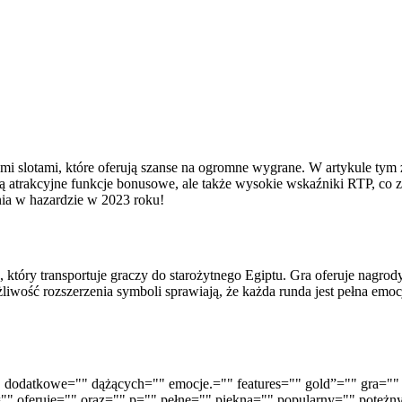
i slotami, które oferują szanse na ogromne wygrane. W artykule tym z
ją atrakcyjne funkcje bonusowe, ale także wysokie wskaźniki RTP, co 
nia w hazardzie w 2023 roku!
 który transportuje graczy do starożytnego Egiptu. Gra oferuje nagrody
iwość rozszerzenia symboli sprawiają, że każda runda jest pełna emo
 dodatkowe="" dążących="" emocje.="" features="" gold”="" gra=""
" oferuje="" oraz="" p="" pełne="" piękną="" popularny="" potężnyc