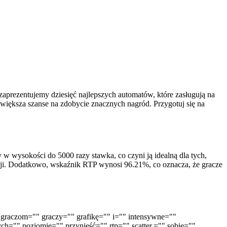
aprezentujemy dziesięć najlepszych automatów, które zasługują na
zwiększa szanse na zdobycie znacznych nagród. Przygotuj się na
 w wysokości do 5000 razy stawka, co czyni ją idealną dla tych,
cji. Dodatkowo, wskaźnik RTP wynosi 96.21%, co oznacza, że gracze
 graczom="" graczy="" grafikę="" i="" intensywne=""
h="" poziomie="" przynieść="" rtp="" scatter,="" sobie=""