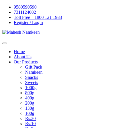
Skip
9580590590
to
7311124002
content
Toll Free – 1800 121 1983
Register / Login
Home
About Us
Our Products
Gift Pack
Namkeen
Snacks
Sweets
1000g
800g
400g
200g
130g
100g
Rs.20
Rs.10