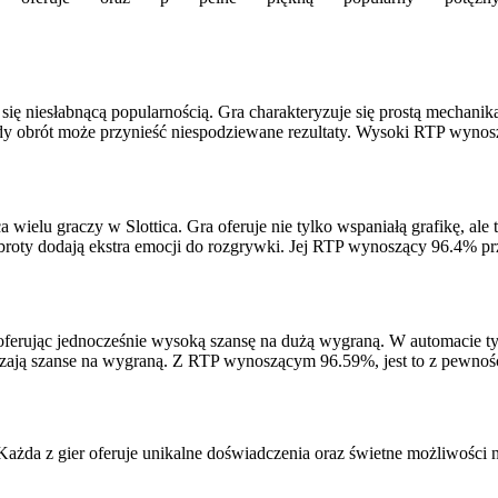
 się niesłabnącą popularnością. Gra charakteryzuje się prostą mechani
dy obrót może przynieść niespodziewane rezultaty. Wysoki RTP wynosz
a wielu graczy w Slottica. Gra oferuje nie tylko wspaniałą grafikę, a
obroty dodają ekstra emocji do rozgrywki. Jej RTP wynoszący 96.4% p
ji, oferując jednocześnie wysoką szansę na dużą wygraną. W automacie
kszają szanse na wygraną. Z RTP wynoszącym 96.59%, jest to z pewno
. Każda z gier oferuje unikalne doświadczenia oraz świetne możliwości