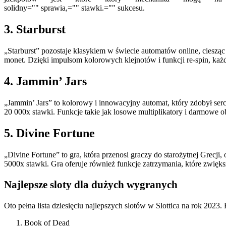
solidny="" sprawia,="" stawki.="" sukcesu.
3. Starburst
„Starburst” pozostaje klasykiem w świecie automatów online, ciesząc
monet. Dzięki impulsom kolorowych klejnotów i funkcji re-spin, każ
4. Jammin’ Jars
„Jammin’ Jars” to kolorowy i innowacyjny automat, który zdobył serc
20 000x stawki. Funkcje takie jak losowe multiplikatory i darmowe 
5. Divine Fortune
„Divine Fortune” to gra, która przenosi graczy do starożytnej Grec
5000x stawki. Gra oferuje również funkcje zatrzymania, które zwię
Najlepsze sloty dla dużych wygranych
Oto pełna lista dziesięciu najlepszych slotów w Slottica na rok 2023
Book of Dead