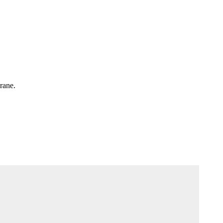
rane.