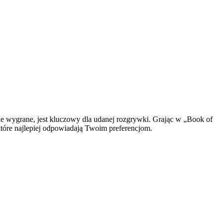
ie wygrane, jest kluczowy dla udanej rozgrywki. Grając w „Book of
które najlepiej odpowiadają Twoim preferencjom.