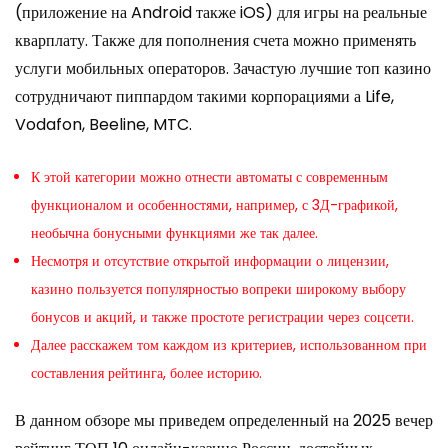
(приложение на Android также iOS) для игры на реальные
кварплату. Также для пополнения счета можно применять
услуги мобильных операторов. Зачастую лучшие топ казино
сотрудничают пиппардом такими корпорациями а Life,
Vodafon, Beeline, MTC.
К этой категории можно отнести автоматы с современным
функционалом и особенностями, например, с 3Д-графикой,
необычна бонусными функциями же так далее.
Несмотря и отсутствие открытой информации о лицензии,
казино пользуется популярностью вопреки широкому выбору
бонусов и акций, и также простоте регистрации через соцсети.
Далее расскажем том каждом из критериев, использованном при
составления рейтинга, более историю.
В данном обзоре мы приведем определенный на 2025 вечер