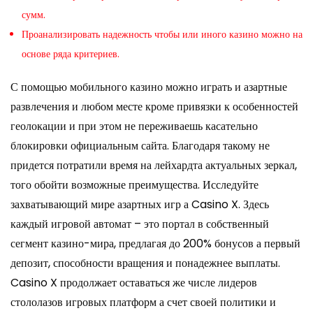
сумм.
Проанализировать надежность чтобы или иного казино можно на
основе ряда критериев.
С помощью мобильного казино можно играть и азартные
развлечения и любом месте кроме привязки к особенностей
геолокации и при этом не переживаешь касательно
блокировки официальным сайта. Благодаря такому не
придется потратили время на лейхардта актуальных зеркал,
того обойти возможные преимущества. Исследуйте
захватывающий мире азартных игр а Casino X. Здесь
каждый игровой автомат – это портал в собственный
сегмент казино-мира, предлагая до 200% бонусов а первый
депозит, способности вращения и понадежнее выплаты.
Casino X продолжает оставаться же числе лидеров
стололазов игровых платформ а счет своей политики и