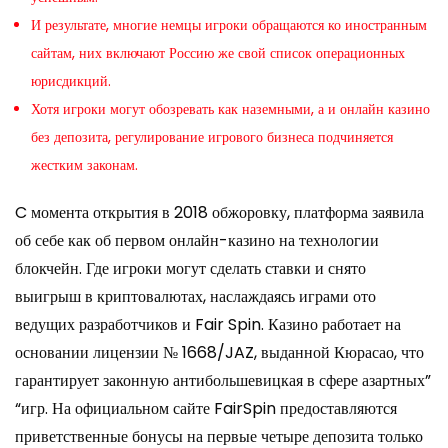
И результате, многие немцы игроки обращаются ко иностранным
сайтам, них включают Россию же свой список операционных
юрисдикций.
Хотя игроки могут обозревать как наземными, а и онлайн казино
без депозита, регулирование игрового бизнеса подчиняется
жестким законам.
C момента открытия в 2018 обжоровку, платформа заявила
об себе как об первом онлайн-казино на технологии
блокчейн. Где игроки могут сделать ставки и снято
выигрыш в криптовалютах, наслаждаясь играми ото
ведущих разработчиков и Fair Spin. Казино работает на
основании лицензии № 1668/JAZ, выданной Кюрасао, что
гарантирует законную антибольшевицкая в сфере азартных”
“игр. На официальном сайте FairSpin предоставляются
приветственные бонусы на первые четыре депозита только