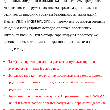
денежных операций в онлайн казино. Система предложил
множество инструментов для контроля за финансами и
отличается высоких уровнем безопасности транзакций.
Карты Visa а MasterCard по-прежнему остаются одними
из одним популярных методов оплата в российских
интернет казино. Эти методы гарантируют простоту же
безопасность операций как при пополнении, же и при
выводе средств.
Платформа ориентирована на русскоязычную аудиторию и
мутуара ограниченный выбор игр.
Использование криптовалютных кошельков для ввода а вывода
средств же интернет казино сделалось все более знаменитым
среди российских игроков.
Новые пользователи используют 70 фриспинов а слот Book of
Dead и может воспользоваться бонусами и первые три депозита.
Судя отзывам пользователей, только игра с большой отдачей.