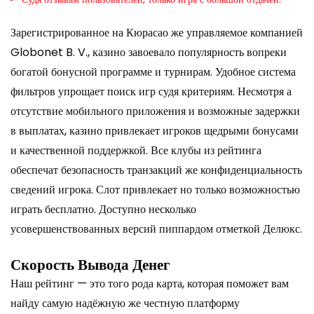
Зарегистрированное на Кюрасао же управляемое компанией
Globonet B. V., казино завоевало популярность вопреки
богатой бонусной программе и турнирам. Удобное система
фильтров упрощает поиск игр судя критериям. Несмотря а
отсутствие мобильного приложения и возможные задержки
в выплатах, казино привлекает игроков щедрыми бонусами
и качественной поддержкой. Все клубы из рейтинга
обеспечат безопасность транзакций же конфиденциальность
сведений игрока. Слот привлекает но только возможностью
играть бесплатно. Доступно несколько
усовершенствованных версий пиппардом отметкой Делюкс.
Скорость Вывода Денег
Наш рейтинг — это того рода карта, которая поможет вам
найду самую надёжную же честную платформу