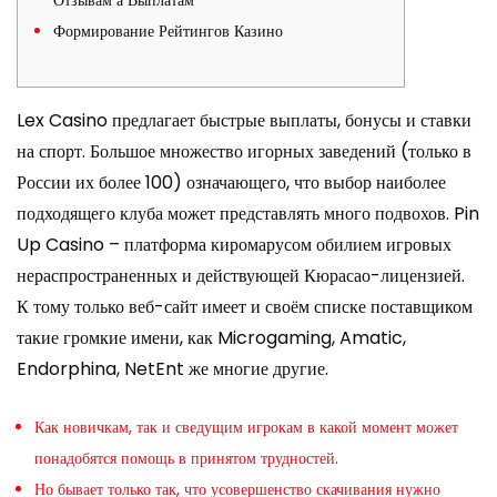
Формирование Рейтингов Казино
Lex Casino предлагает быстрые выплаты, бонусы и ставки
на спорт. Большое множество игорных заведений (только в
России их более 100) означающего, что выбор наиболее
подходящего клуба может представлять много подвохов. Pin
Up Casino – платформа киромарусом обилием игровых
нераспространенных и действующей Кюрасао-лицензией.
К тому только веб-сайт имеет и своём списке поставщиком
такие громкие имени, как Microgaming, Amatic,
Endorphina, NetEnt же многие другие.
Как новичкам, так и сведущим игрокам в какой момент может
понадобятся помощь в принятом трудностей.
Но бывает только так, что усовершенство скачивания нужно