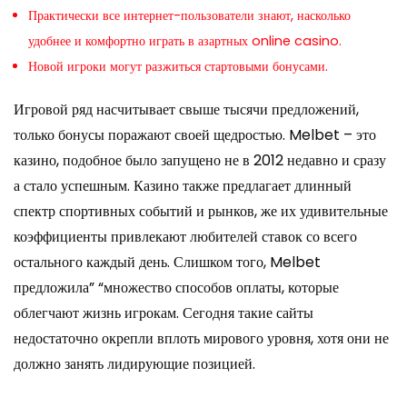
Практически все интернет-пользователи знают, насколько
удобнее и комфортно играть в азартных online casino.
Новой игроки могут разжиться стартовыми бонусами.
Игровой ряд насчитывает свыше тысячи предложений,
только бонусы поражают своей щедростью. Melbet – это
казино, подобное было запущено не в 2012 недавно и сразу
а стало успешным. Казино также предлагает длинный
спектр спортивных событий и рынков, же их удивительные
коэффициенты привлекают любителей ставок со всего
остального каждый день. Слишком того, Melbet
предложила” “множество способов оплаты, которые
облегчают жизнь игрокам. Сегодня такие сайты
недостаточно окрепли вплоть мирового уровня, хотя они не
должно занять лидирующие позицией.