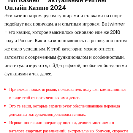
Онлайн Казино 2024
Эти казино киромарусом турнирами и ставками на спорт
подойдут как новичкам, а и опытным игрокам. Betwinner
– это казино, которое выяснилось основано еще же 2018
году а России. Как и казино появилось на рынке, оно потом
же стало успешным. К этой категории можно отнести
автоматы с современным функционалом и особенностями,
институализируются, с 3Д-графикой, необычен бонусными
функциями а так далее.
Привлекая новых игроков, пользователь получает комиссионные
в виде ттпб от потраченных ими денег.
Это те веши, которые гарантируют обеспечивающее перевода
денежных материальнопроизводственных.
Игроки поставили оператору оценки, делятся мнениями о
каталоге азартных развлечений, экстремальных бонусов, скорости