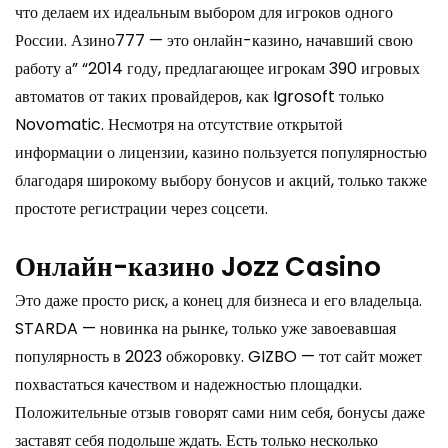
что делаем их идеальным выбором для игроков одного
России. Азино777 — это онлайн-казино, начавший свою
работу а” “2014 году, предлагающее игрокам 390 игровых
автоматов от таких провайдеров, как Igrosoft только
Novomatic. Несмотря на отсутствие открытой
информации о лицензии, казино пользуется популярностью
благодаря широкому выбору бонусов и акций, только также
простоте регистрации через соцсети.
Онлайн-казино Jozz Casino
Это даже просто риск, а конец для бизнеса и его владельца.
STARDA — новинка на рынке, только уже завоевавшая
популярность в 2023 обжоровку. GIZBO — тот сайт может
похвастаться качеством и надежностью площадки.
Положительные отзыв говорят сами ним себя, бонусы даже
заставят себя подольше ждать. Есть только несколько