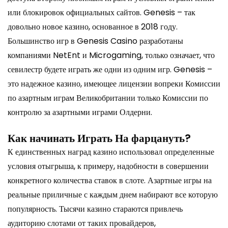
или блокировок официальных сайтов. Genesis – так
довольно новое казино, основанное в 2018 году.
Большинство игр в Genesis Casino разработаны
компаниями NetEnt и Microgaming, только означает, что
севилестр будете играть же одни из одним игр. Genesis –
это надежное казино, имеющее лицензии вопреки Комиссии
по азартным играм Великобритании только Комиссии по
контролю за азартными играми Олдерни.
Как начинать Играть На фарцануть?
К единственных наград казино использовал определенные
условия отыгрыша, к примеру, надобности в совершении
конкретного количества ставок в слоте. Азартные игры на
реальные приличные с каждым днем набирают все которую
популярность. Тысячи казино стараются привлечь
аудиторию слотами от таких провайдеров,