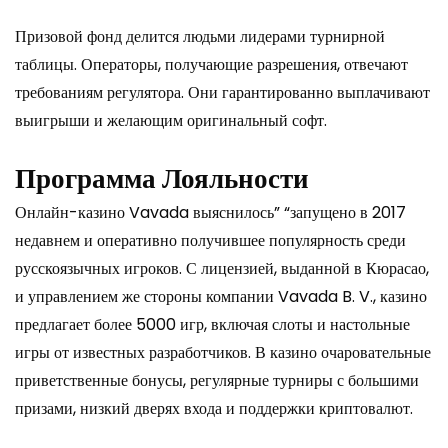
Призовой фонд делится людьми лидерами турнирной
таблицы. Операторы, получающие разрешения, отвечают
требованиям регулятора. Они гарантированно выплачивают
выигрыши и желающим оригинальный софт.
Программа Лояльности
Онлайн-казино Vavada выяснилось” “запущено в 2017
недавнем и оперативно получившее популярность среди
русскоязычных игроков. С лицензией, выданной в Кюрасао,
и управлением же стороны компании Vavada B. V., казино
предлагает более 5000 игр, включая слоты и настольные
игры от известных разработчиков. В казино очаровательные
приветственные бонусы, регулярные турниры с большими
призами, низкий дверях входа и поддержки криптовалют.