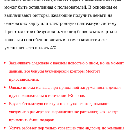
может быть оставленная с пользователей. В основном ее
выплачивают бетторы, желающие получить деньги на
банковских карту или электронную платежную систему.
При этом стоит безусловно, что вид банковских карты и
кошелька способен повлиять в размер комиссии же
уменьшить его вплоть 4%.
Заканчивать следовало с важном новостью о ином, но на момент
данный, все бонусы букмекерской конторы Мостбет
приостановлены.
Однако иногда меньше, при привычной загруженности, деньги
идут пользователям в истечении 1-3 часов.
Вручая бесплатную ставку и прокрутки слотов, компания
уведомит о размере вознаграждения же расскажет, как же где
применить бьши подарок.
Услуга работает пор только усовершенство андроид, но компания