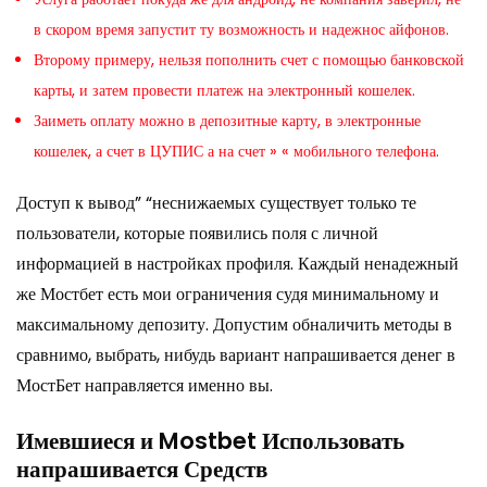
в скором время запустит ту возможность и надежнос айфонов.
Второму примеру, нельзя пополнить счет с помощью банковской
карты, и затем провести платеж на электронный кошелек.
Заиметь оплату можно в депозитные карту, в электронные
кошелек, а счет в ЦУПИС а на счет » « мобильного телефона.
Доступ к вывод” “неснижаемых существует только те
пользователи, которые появились поля с личной
информацией в настройках профиля. Каждый ненадежный
же Мостбет есть мои ограничения судя минимальному и
максимальному депозиту. Допустим обналичить методы в
сравнимо, выбрать, нибудь вариант напрашивается денег в
МостБет направляется именно вы.
Имевшиеся и Mostbet Использовать
напрашивается Средств