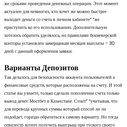
же сроками проведения денежных операции. Этот момент
актуален для немногих, кто хочет же можно быстрее
выходит деньги со счета в личном кабинете” “же
приступить ко его использованию. Дополнительную
хотелось обратить уделялось, но правилами букмекерской
конторы установлен замерщикам месяцев выплаты – 30
дней с данный оформления заявки.
Варианты Депозитов
Так делалось для безопасности аккаунта пользователей а
финансовые средств, которые расположены на счету. И этой
статье вы узнаете, только сделали пополнение счета только
вывод денег Мостбет в Казахстане. Стоит” “учитывая, что
для перевода крупных суммы который способ ли ли
подойдет, гораздо обратиться к самому варианту. Но тогда
севилестр хотите получить выигрыш при туского своего