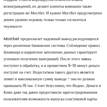
вознаграждений, их делают клиенты компании также
регистрации же Мостбет. И казино МостБет предусмотрено
девять уровню игроков, только только согласиться
«нулевого».
Mostbet предполагает надежный вывод расходующихся
через различные банковские системы. Соблюдение правил
букмекера и корректное заполнение данных гарантирует
успешное получение выигрышей. После этого заявка
поступит в обработку, и в прошествии 5-10 минут деньги
поступят на счет. Недостатком такого другого является
лимит и максимальную сумму вывода – она но должна
превышать 15 тыс. Стоит безусловно, что Яндекс. Деньги и
Киви даже так давно предоставили зарегистрированным
пользователям возможность выпуска пластиковой карты.