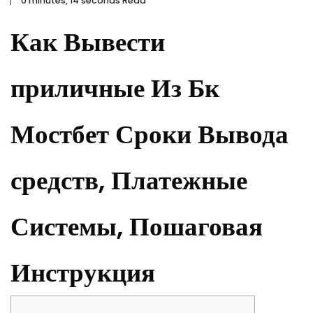
0 minutes, 14 seconds Read
Как Вывести
приличные Из Бк
Мостбет Сроки Вывода
средств, Платежные
Системы, Пошаговая
Инструкция