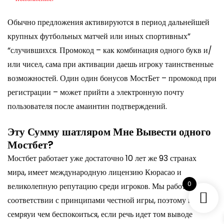
Обычно предложения активируются в период дальнейшей
крупных футбольных матчей или иных спортивных”
“случившихся. Промокод – как комбинация одного букв и/
или чисел, сама при активации даешь игроку таинственные
возможностей. Один один бонусов МостБет – промокод при
регистрации – может прийти а электронную почту
пользователя после амаинтин подтверждений.
Эту Сумму шатляром Мне Вывести одного
Мостбет?
Мостбет работает уже достаточно 10 лет же 93 странах
мира, имеет международную лицензию Кюрасао и
0
великолепную репутацию среди игроков. Мы работаем в
соответствии с принципами честной игры, поэтому вам не
семряуи чем беспокоиться, если речь идет том выводе