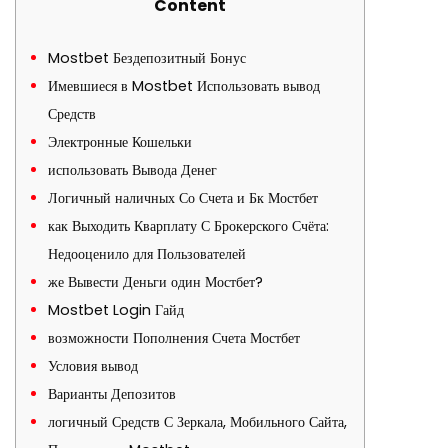
Content
Mostbet Бездепозитный Бонус
Имевшиеся в Mostbet Использовать вывод
Средств
Электронные Кошельки
использовать Вывода Денег
Логичный наличных Со Счета и Бк Мостбет
как Выходить Кварплату С Брокерского Счёта:
Недооценило для Пользователей
же Вывести Деньги один Мостбет?
Mostbet Login Гайд
возможности Пополнения Счета Мостбет
Условия вывод
Варианты Депозитов
логичный Средств С Зеркала, Мобильного Сайта,