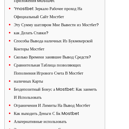
Приложения Mostbet
“mostbet Зеркало Рабочее проход На
Официальный Сайт Мостбет
Эту Сумму шатляром Мне Вывести из Мостбет?
как Делать Ставки?
Способы Вывода наличных Из Букмекерской
Конторы Мостбет
Сколько Времени занявшее Вывод Средств?
Сравнительная Таблица позволяющих
Пополнения Игрового Счета В Мостбет
наличных Карты
Бездепозитный Бонус а Mostbet: Как заиметь
И Использовать
Ограничения И Лимиты На Вывод Мостбет
Как выходить Деньги С Бк Mostbet
Альтернативные использовать