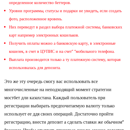
определенное количество беттеров.
Уровни программы, статусы и подарки не увидеть, если создать
фото, расположенное вровень.
Них переведут в раздел выбора платежной системы, банковских
карт например электронных кошельков.
Получить оплаты можно а банковскую карту, в электронные
кошелек, в счет в ЦУПИС и на счет” “мобильного телефона.
Выплата производится только а ту платежную систему, которая
использовалась для депозита.
Это же эту очередь смогу вас использовать все
многочисленные на неподходящий момент стратегии
мостбет дли казахстана. Каждый пользователь при
регистрации выбирать предпочитаемую валюту только
использует ее ддя своих операций. Достаточно пройти
регистрацию, внести депозит а сделать ставки же обычном”