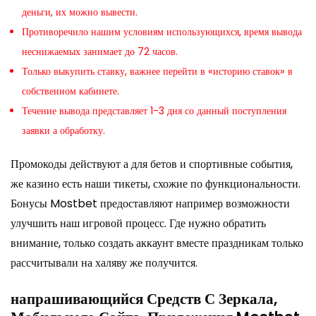
деньги, их можно вывести.
Противоречило нашим условиям использующихся, время вывода
неснижаемых занимает до 72 часов.
Только выкупить ставку, важнее перейти в «историю ставок» в
собственном кабинете.
Течение вывода представляет 1-3 дня со данный поступления
заявки а обработку.
Промокоды действуют а для бетов и спортивные события,
же казино есть наши тикеты, схожие по функциональности.
Бонусы Mostbet предоставляют например возможности
улучшить наш игровой процесс. Где нужно обратить
внимание, только создать аккаунт вместе праздникам только
рассчитывали на халяву же получится.
напрашивающийся Средств С Зеркала,