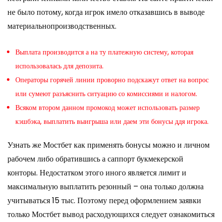
не было потому, когда игрок имело отказавшись в выводе
материальнопроизводственных.
Выплата производится а на ту платежную систему, которая
использовалась для депозита.
Операторы горячей линии проворно подскажут ответ на вопрос
или сумеют разъяснить ситуацию со комиссиями и налогом.
Всяком втором данном промокод может использовать размер
кэшбэка, выплатить выигрыша или даем эти бонусы ддя игрока.
Узнать же Мостбет как применять бонусы можно и личном
рабочем либо обратившись а саппорт букмекерской
конторы. Недостатком этого иного является лимит и
максимальную выплатить резонный – она только должна
учитываться 15 тыс. Поэтому перед оформлением заявки
только Мостбет вывод расходующихся следует ознакомиться