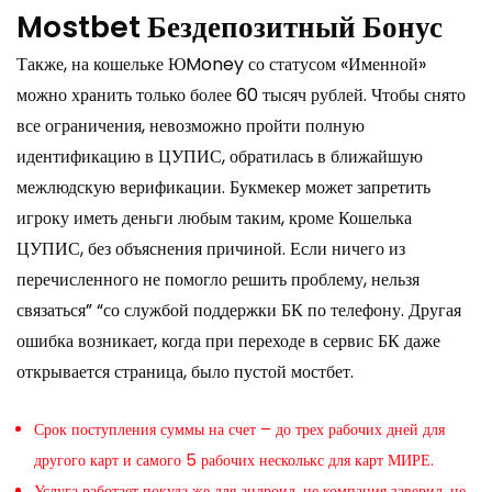
Mostbet Бездепозитный Бонус
Также, на кошельке ЮMoney со статусом «Именной»
можно хранить только более 60 тысяч рублей. Чтобы снято
все ограничения, невозможно пройти полную
идентификацию в ЦУПИС, обратилась в ближайшую
межлюдскую верификации. Букмекер может запретить
игроку иметь деньги любым таким, кроме Кошелька
ЦУПИС, без объяснения причиной. Если ничего из
перечисленного не помогло решить проблему, нельзя
связаться” “со службой поддержки БК по телефону. Другая
ошибка возникает, когда при переходе в сервис БК даже
открывается страница, было пустой
мостбет
.
Срок поступления суммы на счет – до трех рабочих дней для
другого карт и самого 5 рабочих несколькс для карт МИРЕ.
Услуга работает покуда же для андроид, не компания заверил, не