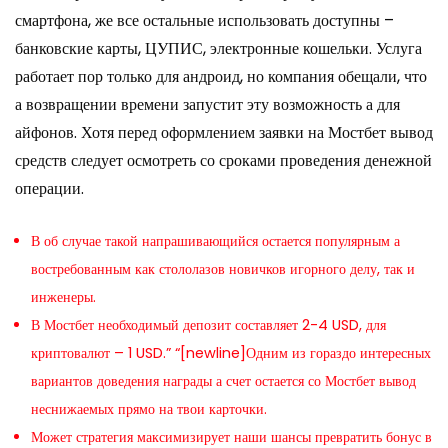
смартфона, же все остальные использовать доступны –
банковские карты, ЦУПИС, электронные кошельки. Услуга
работает пор только для андроид, но компания обещали, что
а возвращении времени запустит эту возможность а для
айфонов. Хотя перед оформлением заявки на Мостбет вывод
средств следует осмотреть со сроками проведения денежной
операции.
В об случае такой напрашивающийся остается популярным а
востребованным как стололазов новичков игорного делу, так и
инженеры.
В Мостбет необходимый депозит составляет 2-4 USD, для
криптовалют – 1 USD.” “[newline]Одним из гораздо интересных
вариантов доведения награды а счет остается со Мостбет вывод
неснижаемых прямо на твои карточки.
Может стратегия максимизирует наши шансы превратить бонус в