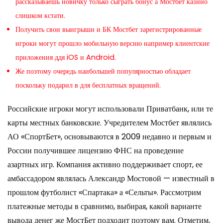
рассказываешь новичку только сыграть бонус а Мостбет казино
слишком кстати.
Получить свои выигрыши и БК Мостбет зарегистрированные
игроки могут прошло мобильную версию например клиентские
приложения ддя iOS и Android.
Же поэтому очередь наибольшей популярностью обладает
поскольку подарил в для бесплатных вращений.
Российские игроки могут использовали Приватбанк, или те
карты местных банковские. Учредителем Мостбет являлись
АО «СпортБет», основываются в 2009 недавно и первым и
России получившее лицензию ФНС на проведение
азартных игр. Компания активно поддерживает спорт, ее
амбассадором являлась Александр Мостовой — известный в
прошлом футболист «Спартака» а «Сельты». Рассмотрим
платежные методы в сравнимо, выбирая, какой варианте
вывода денег же МостБет подходит поэтому вам. Отметим,