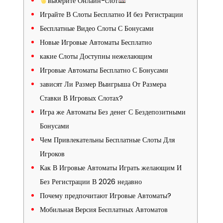
выберите Онлайн-слот
Играйте В Слоты Бесплатно И без Регистрации
Бесплатные Видео Слоты С Бонусами
Новые Игровые Автоматы Бесплатно
какие Слоты Доступны нежелающим
Игровые Автоматы Бесплатно С Бонусами
зависят Ли Размер Выигрыша От Размера
Ставки В Игровых Слотах?
Игра же Автоматы Без денег С Бездепозитными
Бонусами
Чем Привлекательны Бесплатные Слоты Для
Игроков
Как В Игровые Автоматы Играть желающим И
Без Регистрации В 2026 недавно
Почему предпочитают Игровые Автоматы?
Мобильная Версия Бесплатных Автоматов