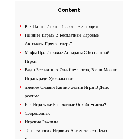
Content
Как Начать Играть В Слоты желающим
Начните Играть В Бесплатные Игровые
Автоматы Прямо теперь”
Мифы Про Игровые Аппараты С Бесплатной
Игрой
Виды Бесплатных Онлайн-слотов, В они Можно
Играть ради Удовольствия
именно Онлайн Казино делать Игры В Демо-
режиме
Как Играть же Бесплатные Онлайн-слоты?
Современные
Игровые Режимы
Топ немногих Игровых Автоматов со Демо