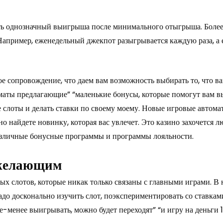
ь однозначный выигрыша после минимального отыгрыша. Более ч
Например, еженедельный джекпот разыгрывается каждую раза, а
ое сопровождение, что даем вам возможность выбирать то, что в
томаты предлагающие” “маленькие бонусы, которые помогут вам 
е слоты и делать ставки по своему моему. Новые игровые автома
но найдете новинку, которая вас увлечет. Это казино захочется
различные бонусные программы и программы лояльности.
ежелающим
ых слотов, которые никак только связаны с главными играми. В 
надо досконально изучить слот, поэкспериментировать со ставкам
ее-менее выигрывать, можно будет переходят” “и игру на деньги