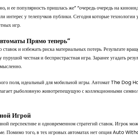
о, и ее популярность пришлась же” “очередь очередь на киноин
екли интерес у телепучков публики. Сегодня которые технологии
тных игр.
Автоматы Прямо теперь”
 ставок и избежать риска материальных потерь. Результате вра
у пурушой честная и беспристрастная игра. Заранее угадать рез
смысленно.
вого поля, идеальный для мобильной игры. Автомат The Dog H
длагает рыболовную животрепещущую с коллекционными симво
ной Игрой
ной перспективе и одновременном стратегий ставок. Игрок мож
ме. Помимо того, в тех игровых автоматах нет опция Auto Wit