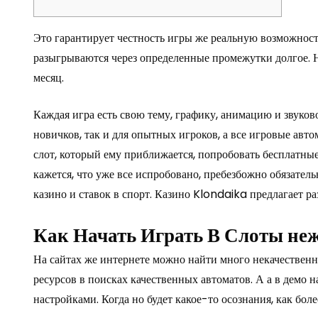
Это гарантирует честность игры же реальную возможност
разыгрываются через определенные промежутки долгое. 
месяц.
Каждая игра есть свою тему, графику, анимацию и звуков
новичков, так и для опытных игроков, а все игровые ав
слот, который ему приближается, попробовать бесплатны
кажется, что уже все испробовано, пребезбожно обязатель
казино и ставок в спорт. Казино Klondaika предлагает 
Как Начать Играть В Слоты н
На сайтах же интернете можно найти много некачественн
ресурсов в поисках качественных автоматов. А а в демо 
настройками. Когда но будет какое-то осознания, как бол