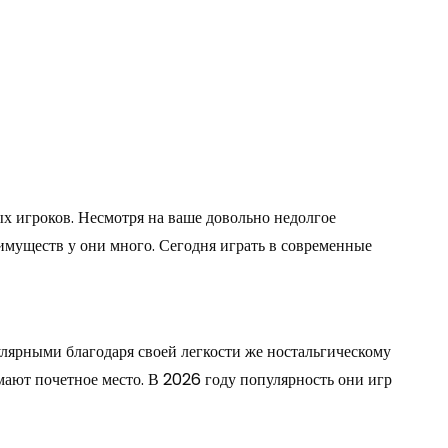
х игроков. Несмотря на ваше довольно недолгое
имуществ у они много. Сегодня играть в современные
улярными благодаря своей легкости же ностальгическому
ают почетное место. В 2026 году популярность они игр