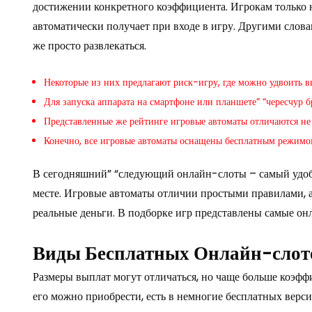
достижении конкретного коэффициента. Игрокам только н
автоматически получает при входе в игру. Другими слова
же просто развлекаться.
Некоторые из них предлагают риск-игру, где можно удвоить 
Для запуска аппарата на смартфоне или планшете” “чересчур б
Представленные же рейтинге игровые автоматы отличаются не
Конечно, все игровые автоматы оснащены бесплатным режимо
В сегодняшний” “следующий онлайн-слоты – самый удобны
месте. Игровые автоматы отличии простыми правилами, а
реальные деньги. В подборке игр представлены самые онл
Виды Бесплатных Онлайн-слото
Размеры выплат могут отличаться, но чаще больше коэфф
его можно приобрести, есть в немногие бесплатных верси