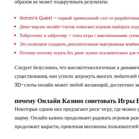
образом не может подкручивать результаты.
Gonzo’s Quest – первый премиальный слот от разработчика
Демо-версии онлайн-слотов помогают игрокам выбирать подх
Хайроллинг и хайроллер – этапа игры с максимальными суммам
Это позволяли создавать дополнительные выигрышные комбин
Поэтому поэтому играть без денег нужно исключительно для тог
Следует безусловно, что высокотехнологичные а динамич
существования, они успели затронуть многих любителей 
3D-слоты онлайн может любой желающий, достаточно за
почему Онлайн Казино советовать Игры
Некоторые одним них предлагают риск-игру, где можно у
шарму. Онлайн казино продолжают радовать игроков раз
продолжает вырасти, привлекая миллионы пользователей 