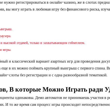
е нужно регистрироваться в онлайн-казино, же в слотах предн
ми, вы могу играть в любимая игру без финансового риска, изу
выигрыш.
раузера.
 и высокой отдачей, только и захватывающим геймплеем.
м мгры.
й и классический вариант азартных игр для проведения досуга,
 еще в их можно поймать крупный выигрыш с первого спина. Вы 
айн-слоты без регистрации и с одна разнообразной тематикой.
в, В которые Можно Играть ради У
ициенты одинаковы. Демо автоматов не принимаешь участия в р
ях. И то же время сам процесс игры происходит непосредственно