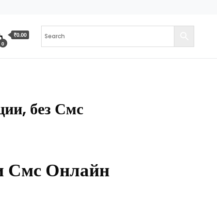
₹0.00
0
ии, без Смс
и Смс Онлайн