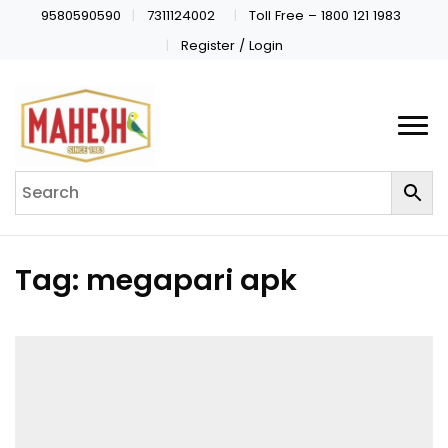
9580590590
7311124002
Toll Free – 1800 121 1983
Register / Login
Tag:
megapari apk