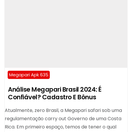
Megapari Apk 635
Análise Megapari Brasil 2024: É
Confiável? Cadastro E Bônus
Atualmente, zero Brasil, a Megapari safari sob uma
regulamentação carry out Governo de uma Costa
Rica. Em primeiro espaço, temos de tener o qual