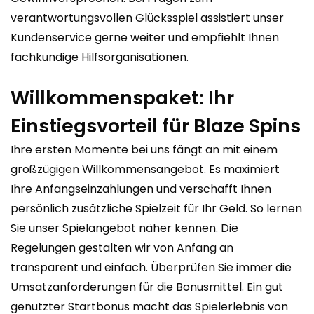
verantwortungsvollen Glücksspiel assistiert unser
Kundenservice gerne weiter und empfiehlt Ihnen
fachkundige Hilfsorganisationen.
Willkommenspaket: Ihr
Einstiegsvorteil für Blaze Spins
Ihre ersten Momente bei uns fängt an mit einem
großzügigen Willkommensangebot. Es maximiert
Ihre Anfangseinzahlungen und verschafft Ihnen
persönlich zusätzliche Spielzeit für Ihr Geld. So lernen
Sie unser Spielangebot näher kennen. Die
Regelungen gestalten wir von Anfang an
transparent und einfach. Überprüfen Sie immer die
Umsatzanforderungen für die Bonusmittel. Ein gut
genutzter Startbonus macht das Spielerlebnis von