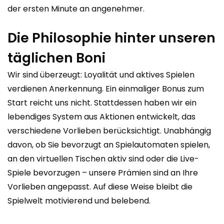
der ersten Minute an angenehmer.
Die Philosophie hinter unseren
täglichen Boni
Wir sind überzeugt: Loyalität und aktives Spielen
verdienen Anerkennung. Ein einmaliger Bonus zum
Start reicht uns nicht. Stattdessen haben wir ein
lebendiges System aus Aktionen entwickelt, das
verschiedene Vorlieben berücksichtigt. Unabhängig
davon, ob Sie bevorzugt an Spielautomaten spielen,
an den virtuellen Tischen aktiv sind oder die Live-
Spiele bevorzugen – unsere Prämien sind an Ihre
Vorlieben angepasst. Auf diese Weise bleibt die
Spielwelt motivierend und belebend.