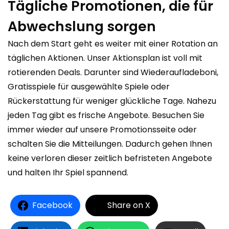
Tägliche Promotionen, die für
Abwechslung sorgen
Nach dem Start geht es weiter mit einer Rotation an
täglichen Aktionen. Unser Aktionsplan ist voll mit
rotierenden Deals. Darunter sind Wiederaufladeboni,
Gratisspiele für ausgewählte Spiele oder
Rückerstattung für weniger glückliche Tage. Nahezu
jeden Tag gibt es frische Angebote. Besuchen Sie
immer wieder auf unsere Promotionsseite oder
schalten Sie die Mitteilungen. Dadurch gehen Ihnen
keine verloren dieser zeitlich befristeten Angebote
und halten Ihr Spiel spannend.
Facebook
Share on X