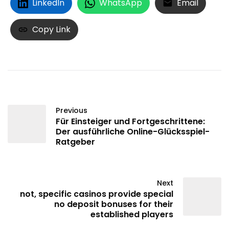
LinkedIn
WhatsApp
Email
Copy Link
Previous
Für Einsteiger und Fortgeschrittene:
Der ausführliche Online-Glücksspiel-
Ratgeber
Next
not, specific casinos provide special
no deposit bonuses for their
established players