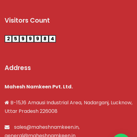
Visitors Count
2
5
9
9
9
8
4
Address
Mahesh Namkeen Pvt. Ltd.
B-15,16 Amausi Industrial Area, Nadarganj, Lucknow,
Uttar Pradesh 226008
sales@maheshnamkeen.in
,
general@maheshnamkeen.in