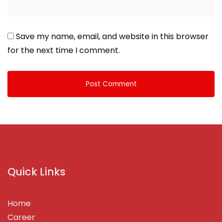
Save my name, email, and website in this browser
for the next time I comment.
Quick Links
Home
Career