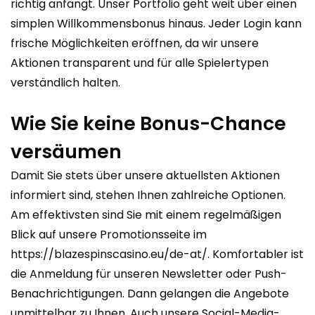
richtig anfängt. Unser Portfolio geht weit über einen
simplen Willkommensbonus hinaus. Jeder Login kann
frische Möglichkeiten eröffnen, da wir unsere
Aktionen transparent und für alle Spielertypen
verständlich halten.
Wie Sie keine Bonus-Chance
versäumen
Damit Sie stets über unsere aktuellsten Aktionen
informiert sind, stehen Ihnen zahlreiche Optionen.
Am effektivsten sind Sie mit einem regelmäßigen
Blick auf unsere Promotionsseite im
https://blazespinscasino.eu/de-at/
. Komfortabler ist
die Anmeldung für unseren Newsletter oder Push-
Benachrichtigungen. Dann gelangen die Angebote
unmittelbar zu Ihnen. Auch unsere Social-Media-