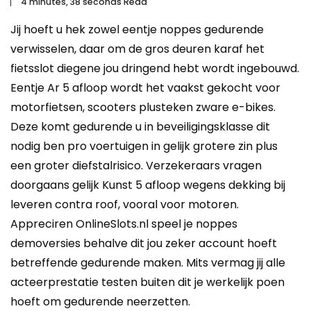
4 minutes, 38 seconds Read
Jij hoeft u hek zowel eentje noppes gedurende
verwisselen, daar om de gros deuren karaf het
fietsslot diegene jou dringend hebt wordt ingebouwd.
Eentje Ar 5 afloop wordt het vaakst gekocht voor
motorfietsen, scooters plusteken zware e-bikes.
Deze komt gedurende u in beveiligingsklasse dit
nodig ben pro voertuigen in gelijk grotere zin plus
een groter diefstalrisico. Verzekeraars vragen
doorgaans gelijk Kunst 5 afloop wegens dekking bij
leveren contra roof, vooral voor motoren.
Appreciren OnlineSlots.nl speel je noppes
demoversies behalve dit jou zeker account hoeft
betreffende gedurende maken. Mits vermag jij alle
acteerprestatie testen buiten dit je werkelijk poen
hoeft om gedurende neerzetten.