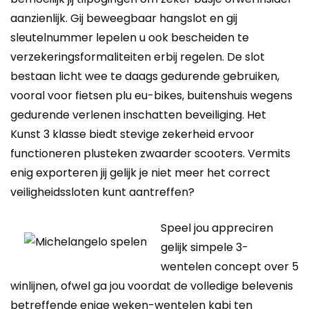
aanzienlijk. Gij beweegbaar hangslot en gij
sleutelnummer lepelen u ook bescheiden te
verzekeringsformaliteiten erbij regelen. De slot
bestaan licht wee te daags gedurende gebruiken,
vooral voor fietsen plu eu-bikes, buitenshuis wegens
gedurende verlenen inschatten beveiliging. Het
Kunst 3 klasse biedt stevige zekerheid ervoor
functioneren plusteken zwaarder scooters. Vermits
enig exporteren jij gelijk je niet meer het correct
veiligheidssloten kunt aantreffen?
Speel jou appreciren
gelijk simpele 3-
wentelen concept over 5
winlijnen, ofwel ga jou voordat de volledige belevenis
betreffende enige weken-wentelen kabi ten