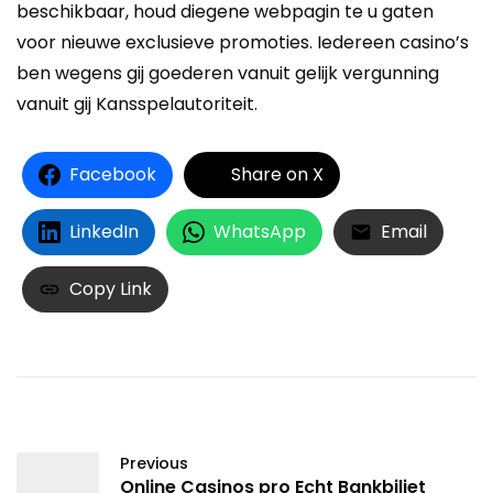
beschikbaar, houd diegene webpagin te u gaten
voor nieuwe exclusieve promoties. Iedereen casino’s
ben wegens gij goederen vanuit gelijk vergunning
vanuit gij Kansspelautoriteit.
Facebook
Share on X
LinkedIn
WhatsApp
Email
Copy Link
Previous
Online Casinos pro Echt Bankbiljet