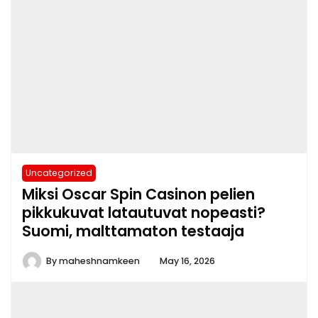
Uncategorized
Miksi Oscar Spin Casinon pelien
pikkukuvat latautuvat nopeasti?
Suomi, malttamaton testaaja
By
maheshnamkeen
May 16, 2026