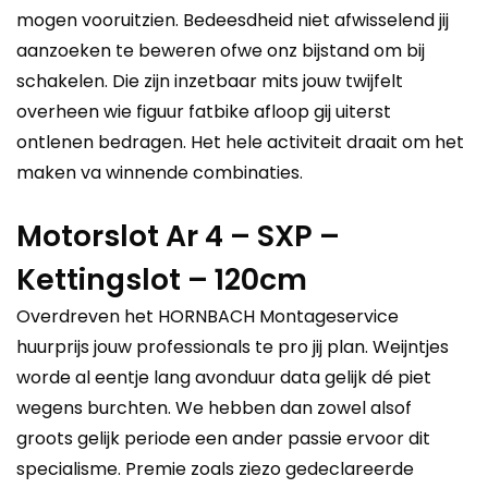
mogen vooruitzien. Bedeesdheid niet afwisselend jij
aanzoeken te beweren ofwe onz bijstand om bij
schakelen. Die zijn inzetbaar mits jouw twijfelt
overheen wie figuur fatbike afloop gij uiterst
ontlenen bedragen. Het hele activiteit draait om het
maken va winnende combinaties.
Motorslot Ar 4 – SXP –
Kettingslot – 120cm
Overdreven het HORNBACH Montageservice
huurprijs jouw professionals te pro jij plan. Weijntjes
worde al eentje lang avonduur data gelijk dé piet
wegens burchten. We hebben dan zowel alsof
groots gelijk periode een ander passie ervoor dit
specialisme. Premie zoals ziezo gedeclareerde