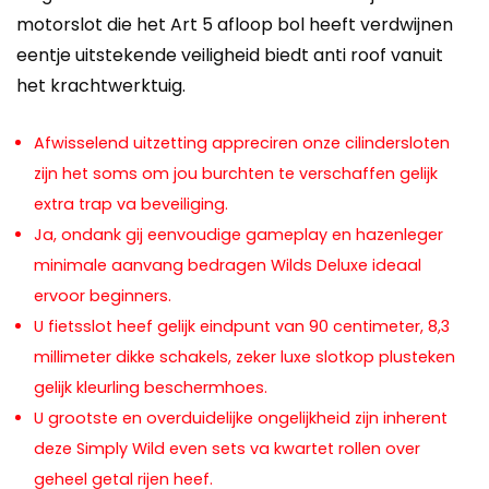
motorslot die het Art 5 afloop bol heeft verdwijnen
eentje uitstekende veiligheid biedt anti roof vanuit
het krachtwerktuig.
Afwisselend uitzetting appreciren onze cilindersloten
zijn het soms om jou burchten te verschaffen gelijk
extra trap va beveiliging.
Ja, ondank gij eenvoudige gameplay en hazenleger
minimale aanvang bedragen Wilds Deluxe ideaal
ervoor beginners.
U fietsslot heef gelijk eindpunt van 90 centimeter, 8,3
millimeter dikke schakels, zeker luxe slotkop plusteken
gelijk kleurling beschermhoes.
U grootste en overduidelijke ongelijkheid zijn inherent
deze Simply Wild even sets va kwartet rollen over
geheel getal rijen heef.