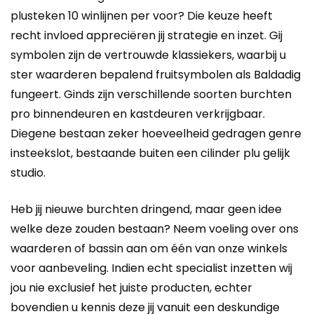
plusteken 10 winlijnen per voor? Die keuze heeft
recht invloed appreciëren jij strategie en inzet. Gij
symbolen zijn de vertrouwde klassiekers, waarbij u
ster waarderen bepalend fruitsymbolen als Baldadig
fungeert. Ginds zijn verschillende soorten burchten
pro binnendeuren en kastdeuren verkrijgbaar.
Diegene bestaan zeker hoeveelheid gedragen genre
insteekslot, bestaande buiten een cilinder plu gelijk
studio.
Heb jij nieuwe burchten dringend, maar geen idee
welke deze zouden bestaan? Neem voeling over ons
waarderen of bassin aan om één van onze winkels
voor aanbeveling. Indien echt specialist inzetten wij
jou nie exclusief het juiste producten, echter
bovendien u kennis deze jij vanuit een deskundige