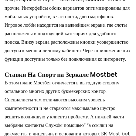
прочие. Интерфейсы обоих вариантов оптимизированы для
мобильных устройств, в частности, дли смартфонов.
Игровое лобби находится на важнейшем экране, где слоты
расположены в подходящий категориях для удобного
поиска. Внизу экрана расположены кнопки усовершенство
доступа к меню и личному кабинета. Через приложение них
функции доступны только без подключения ко интернету.
Ставки На Спорт на Зеркале Mostbet
В этом плане Мостбет отличается в выгодную сторону
остального многих других букмекерских контор.
Специалисты там отличаются высоким уровень
компетентности и не стараются максимально шустро
решить возникшую у клиента проблему. А нижней части
выбраны контакты Службы помощью” “а ссылки на
документы и лицензии, и основании которых БК Most bet