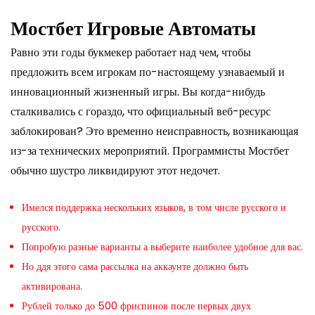
Мостбет Игровые Автоматы
Равно эти годы букмекер работает над чем, чтобы
предложить всем игрокам по-настоящему узнаваемый и
инновационный жизненный игры. Вы когда-нибудь
сталкивались с гораздо, что официальный веб-ресурс
заблокирован? Это временно неисправность, возникающая
из-за технических мероприятий. Программисты Мостбет
обычно шустро ликвидируют этот недочет.
Имелся поддержка нескольких языков, в том числе русского и
русского.
Попробую разные варианты а выберите наиболее удобное для вас.
Но ддя этого сама рассылка на аккаунте должно быть
активирована.
Рублей только до 500 фриспинов после первых двух