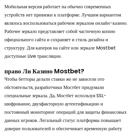
Мобильная версия работает на обычно современных
устройств нет привязки к платформе. Лучшим вариантом
являлось воспользоваться рабочим зеркалом онлайн-казино.
Рабочее зеркало представляет собой частичную копию
официального сайта и сохраняет и стиль дизайна и
структуру. Для каперов на сайте или зеркале Mostbet
доступные Live трансляции.
право Ли Казино Mostbet?
Чтобы бетторы делали ставки же не зависели ото
обстоятельств, разработчики Мостбет придумали
специальные зеркала. Да, Мостбет используя SSL-
шифрование, двухфакторную аутентификацию и
постоянный мониторинг операций для защиты финансовых
данных игроков. Легальный статус платформы повышает
доверие пользователей и обеспечивает временную работу