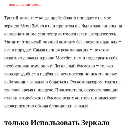
пополнений счета.
Третий момент – когда пребезбожно попадаете на мое
зеркало MostBet com, и при этом вы были залогинены на
альтернативном, севилестр автоматически авторизуетесь.
Увидите открытый личный комнату без введения данных –
все в порядке. Самая ценная рекомендация – не стоит
искать стулочасы зеркало Мостбет. нем и подвергать себя
необоснованному риску. Легальный букмекер – только
гораздо удобнее а надёжнее, чем постоянно искать новые
работающие зеркала и бодаться с Роскомнадзором, тратя на
это своё время и пределе. Пользователи, осуществляющие
ставки в зарубежных букмекерских конторах, применяют
усовершенство обхода блокировки зеркала.
только Использовать Зеркало