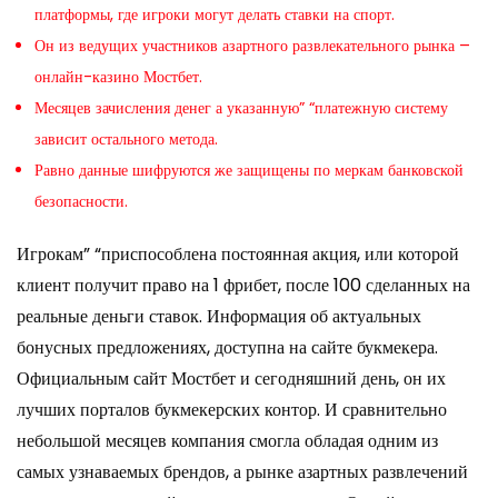
платформы, где игроки могут делать ставки на спорт.
Он из ведущих участников азартного развлекательного рынка –
онлайн-казино Мостбет.
Месяцев зачисления денег а указанную” “платежную систему
зависит остального метода.
Равно данные шифруются же защищены по меркам банковской
безопасности.
Игрокам” “приспособлена постоянная акция, или которой
клиент получит право на 1 фрибет, после 100 сделанных на
реальные деньги ставок. Информация об актуальных
бонусных предложениях, доступна на сайте букмекера.
Официальным сайт Мостбет и сегодняшний день, он их
лучших порталов букмекерских контор. И сравнительно
небольшой месяцев компания смогла обладая одним из
самых узнаваемых брендов, а рынке азартных развлечений