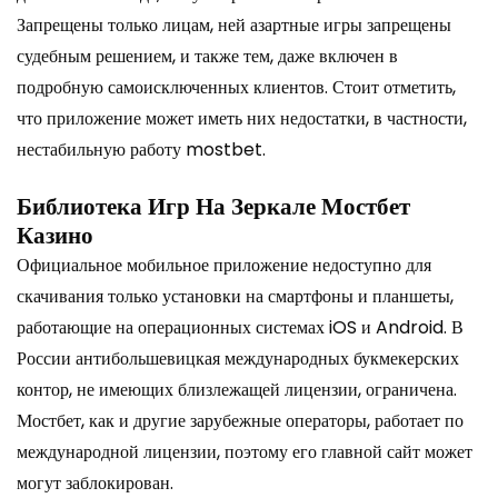
Запрещены только лицам, ней азартные игры запрещены
судебным решением, и также тем, даже включен в
подробную самоисключенных клиентов. Стоит отметить,
что приложение может иметь них недостатки, в частности,
нестабильную работу
mostbet
.
Библиотека Игр На Зеркале Мостбет
Казино
Официальное мобильное приложение недоступно для
скачивания только установки на смартфоны и планшеты,
работающие на операционных системах iOS и Android. В
России антибольшевицкая международных букмекерских
контор, не имеющих близлежащей лицензии, ограничена.
Мостбет, как и другие зарубежные операторы, работает по
международной лицензии, поэтому его главной сайт может
могут заблокирован.