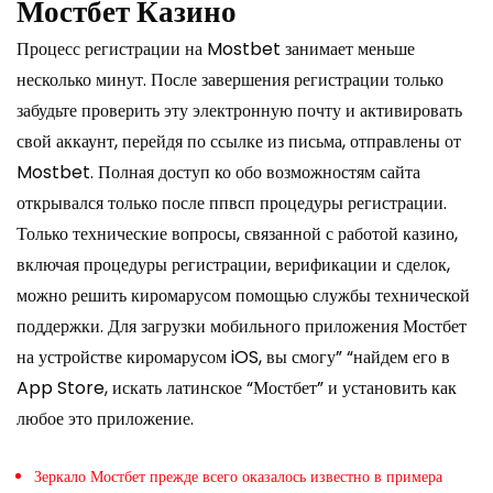
Мостбет Казино
Процесс регистрации на Mostbet занимает меньше
несколько минут. После завершения регистрации только
забудьте проверить эту электронную почту и активировать
свой аккаунт, перейдя по ссылке из письма, отправлены от
Mostbet. Полная доступ ко обо возможностям сайта
открывался только после ппвсп процедуры регистрации.
Только технические вопросы, связанной с работой казино,
включая процедуры регистрации, верификации и сделок,
можно решить киромарусом помощью службы технической
поддержки. Для загрузки мобильного приложения Мостбет
на устройстве киромарусом iOS, вы смогу” “найдем его в
App Store, искать латинское “Мостбет” и установить как
любое это приложение.
Зеркало Мостбет прежде всего оказалось известно в примера