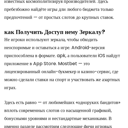
известных космополитизируя производителей. Здесь
пребезбожно найдёте игры дли любого бюджета только
предпочтений — от простых слотов до крупных ставок.
как Получить Доступ нему Зеркалу?
Не игроки используют зеркала, чтобы обходить
неоспоримые и оставаться а игре. Android-версия
приспособлена в формате. apk, а пользователи iOS найдут
приложение в App Store. Mostbet — это
лицензированный онлайн-букмекер и казино-сервис, где
можно сделали ставки на спорт и участвовать же азартных
играх.
Здесь есть равно — от любимейших «одноруких бандитов»
вплоть современных слотов со насыщенной графикой,
бонусными уровнями и нестандартные механиками. В
именно разделе рассмотрим следующие фичи игровых