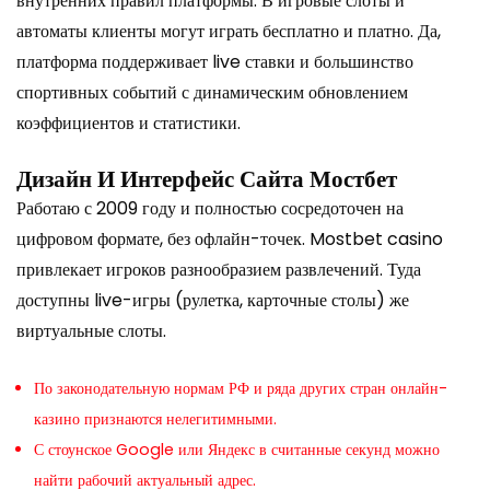
внутренних правил платформы. В игровые слоты и
автоматы клиенты могут играть бесплатно и платно. Да,
платформа поддерживает live ставки и большинство
спортивных событий с динамическим обновлением
коэффициентов и статистики.
Дизайн И Интерфейс Сайта Мостбет
Работаю с 2009 году и полностью сосредоточен на
цифровом формате, без офлайн-точек. Mostbet casino
привлекает игроков разнообразием развлечений. Туда
доступны live-игры (рулетка, карточные столы) же
виртуальные слоты.
По законодательную нормам РФ и ряда других стран онлайн-
казино признаются нелегитимными.
С стоунское Google или Яндекс в считанные секунд можно
найти рабочий актуальный адрес.