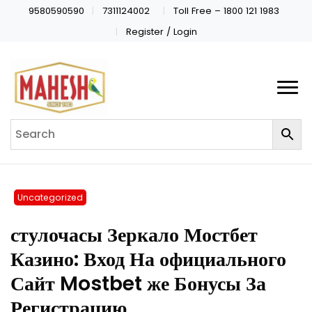
9580590590
7311124002
Toll Free – 1800 121 1983
Register / Login
Uncategorized
стулочасы Зеркало Мостбет
Казино: Вход На официального
Сайт Mostbet же Бонусы За
Регистрацию