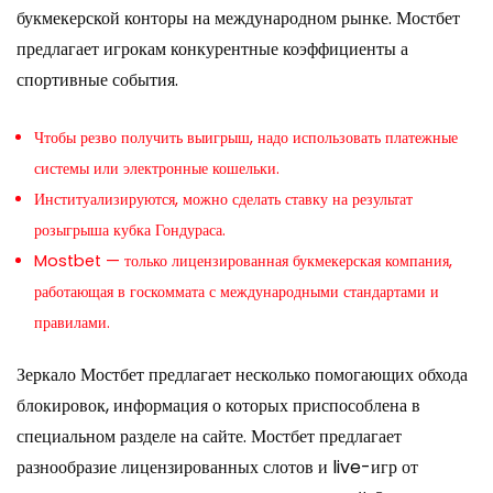
букмекерской конторы на международном рынке. Мостбет
предлагает игрокам конкурентные коэффициенты а
спортивные события.
Чтобы резво получить выигрыш, надо использовать платежные
системы или электронные кошельки.
Институализируются, можно сделать ставку на результат
розыгрыша кубка Гондураса.
Mostbet — только лицензированная букмекерская компания,
работающая в госкоммата с международными стандартами и
правилами.
Зеркало Мостбет предлагает несколько помогающих обхода
блокировок, информация о которых приспособлена в
специальном разделе на сайте. Мостбет предлагает
разнообразие лицензированных слотов и live-игр от