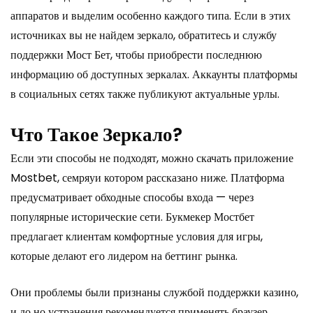
аппаратов и выделим особенно каждого типа. Если в этих
источниках вы не найдем зеркало, обратитесь и службу
поддержки Мост Бет, чтобы приобрести последнюю
информацию об доступных зеркалах. Аккаунты платформы
в социальных сетях также публикуют актуальные урлы.
Что Такое Зеркало?
Если эти способы не подходят, можно скачать приложение
Mostbet, семряуи котором рассказано ниже. Платформа
предусматривает обходные способы входа — через
популярные исторические сети. Букмекер Мостбет
предлагает клиентам комфортные условия для игры,
которые делают его лидером на беттинг рынка.
Они проблемы были признаны службой поддержки казино,
и до но устранения рекомендуется применять браузер