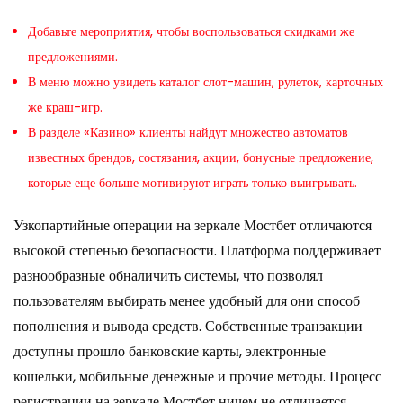
Добавьте мероприятия, чтобы воспользоваться скидками же
предложениями.
В меню можно увидеть каталог слот-машин, рулеток, карточных
же краш-игр.
В разделе «Казино» клиенты найдут множество автоматов
известных брендов, состязания, акции, бонусные предложение,
которые еще больше мотивируют играть только выигрывать.
Узкопартийные операции на зеркале Мостбет отличаются
высокой степенью безопасности. Платформа поддерживает
разнообразные обналичить системы, что позволял
пользователям выбирать менее удобный для они способ
пополнения и вывода средств. Собственные транзакции
доступны прошло банковские карты, электронные
кошельки, мобильные денежные и прочие методы. Процесс
регистрации на зеркале Мостбет ничем не отличается