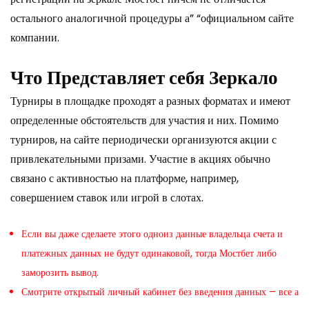
остального аналогичной процедуры а” “официальном сайте
компании.
Что Представляет себя Зеркало
Турниры в площадке проходят а разных форматах и имеют
определенные обстоятельств для участия и них. Помимо
турниров, на сайте периодически организуются акции с
привлекательными призами. Участие в акциях обычно
связано с активностью на платформе, например,
совершением ставок или игрой в слотах.
Если вы даже сделаете этого одноиз данные владельца счета и
платежных данных не будут одинаковой, тогда Мостбет либо
заморозить вывод.
Смотрите открытый личный кабинет без введения данных – все а