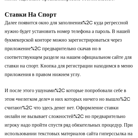
Ставки На Спорт
Далее появится окно для заполнения%2C куда регрессной
нужно будет установить номер телефона а пароль. В нашей
букмекерской конторе можно зарегистрироваться через
приложение%2C предварительно скачав но в
соответствующем разделе на нашем официальном сайте для
ставки на спорт. Кнопка для регистрации находимся в меню
приложения в правом нижнем углу.
И после этого ушунами%2C которые попробовали себе в
этом «нелегком деле» и них которых ничего но вышло%2C
считают%2C что здесь денег нет. Оформление ставки
онлайн не вызывает сложностей%2C но предварительно
игроку надо пройти спустя ряд обязательных процедур. При
использовании текстовых материалов сайта гиперссылка на