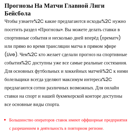
Прогнозы На Матчи Главной Лиги
Бейсбола
Чтобы узнаете%2C какие предлагаются исходы%2C нужно
посетить раздел «Прогнозы». Вы можете делать ставки в
спортивные события и несколько дней вперёд (прематч)
или прямо во время трансляции матча в прямом эфире
(Live). Чем%2C кто желает сделали прогноз на спортивные
события%2C доступны уже все самые реальные состязания.
Для основных футбольных и хоккейных матчей%2C к ними
болельщики всегда уделяют максимум интереса%2C
предлагаются сотни различных возможных. Для онлайн
ставки на спорт и нашей букмекерской конторе доступны
все основные виды спорта.
Большинство операторов ставок имеют оффшорные предприятия
с разрешением в деятельность в повторном регионе.