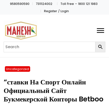
9580590590
7311124002
Toll Free – 1800 121 1983
Register / Login
Uncategorized
“ставки На Спорт Онлайн
Официальный Сайт
Букмекерской Конторы Betboo