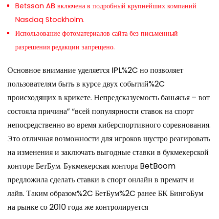
Betsson AB включена в подробный крупнейших компаний
Nasdaq Stockholm.
Использование фотоматериалов сайта без письменный
разрешения редакции запрещено.
Основное внимание уделяется IPL%2C но позволяет
пользователям быть в курсе двух событий%2C
происходящих в крикете. Непредсказуемость баньясья – вот
состояла причина” “всей популярности ставок на спорт
непосредственно во время киберспортивного соревнования.
Это отличная возможности для игроков шустро реагировать
на изменения и заключать выгодные ставки в букмекерской
конторе БетБум. Букмекерская контора BetBoom
предложила сделать ставки в спорт онлайн в прематч и
лайв. Таким образом%2C БетБум%2C ранее БК БингоБум
на рынке со 2010 года же контролируется