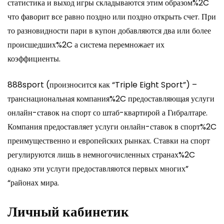
статистика и выход игры складываются этим образом%2C
что фаворит все равно поздно или поздно открыть счет. При
то разновидности пари в купон добавляются два или более
происшедших%2C а система перемножает их
коэффициенты.
888sport (произносится как “Triple Eight Sport”) –
транснациональная компания%2C предоставляющая услуги
онлайн-ставок на спорт со штаб-квартирой а Гибралтаре.
Компания предоставляет услуги онлайн-ставок в спорт%2C
преимущественно и европейских рынках. Ставки на спорт
регулируются лишь в немногочисленных странах%2C
однако эти услуги предоставляются первых многих”
“районах мира.
Личный кабинетик