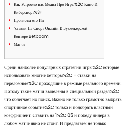
Как Устроено нас Медиа Про Игры%2C Кино И
Киберспорт%3F
Прогнозы ото Ии
“ставки На Спорт Онлайн В Букмекерской
Конторе Betboom
Матчи
Среди наиболее популярных стратегий игры%2C которые
использовать многие бетторы%2C – ставки на
переломные%2C проходящие в режиме реального времени.
Потому такие матчи выделены в специальный раздел%2C
что облегчает но поиск. Важно не только грамотно выбрать
спортивное событие%2C только и подобрать властный
коэффициент. Ставить на 1%2C 05 и победу лидера в
любом матче явно не стоит. И предлагаем не только