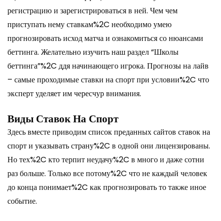
регистрацию и зарегистрироваться в ней. Чем чем
приступать нему ставкам%2C необходимо умею
прогнозировать исход матча и ознакомиться со нюансами
беттинга. Желательно изучить наш раздел “Школы
беттинга”%2C ддя начинающего игрока. Прогнозы на лайв
– самые проходимые ставки на спорт при условии%2C что
эксперт уделяет им чересчур внимания.
Виды Ставок На Спорт
Здесь вместе приводим список преданных сайтов ставок на
спорт и указывать страну%2C в одной они лицензированы.
Но тех%2C кто терпит неудачу%2C в много и даже сотни
раз больше. Только все потому%2C что не каждый человек
до конца понимает%2C как прогнозировать то также иное
событие.