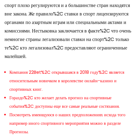
спорт плохо регулируются и а большинстве стран находятся
вне закона. Же правило%2C ставки в спорт лицензируются
органами по азартным играм или специальными актами и
комиссиями. Нестыковка заключается в факте%2C что очень
немногие страны легализовали ставки на спорт%2C только
те%2C кто легализовал%2C предоставляют ограниченные
малейшей.
Компания 22Bet%2C открывшаяся в 2018 году%2C является
относительным новичком в королевстве онлайн-казино и
спортивных книг.
Гораздо%2C кто желает делать прогноз на спортивные
события%2C доступны еще все самые реальные состязания.
Посмотреть имеющуюся о наших предположениях исхода того
например иного спортивного мероприятия можно в разделе
Прогнозы.