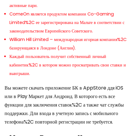
активные пари.
ComeOn является продуктом компании Co-Gaming
Limited%2C ее зарегистрирована на Мальте в соответствии с
законодательством Европейского Советского.
William Hill Limited – международная игорная компания%2C
базирующаяся в Лондоне (Англия).
Каждый пользователь получит собственный личный
кабинетик%2C в котором можно просматривать свои ставки и
выигрыши.
Вы можете скачать приложение БК в AppStore ддя iOS
или в Play Маркет для Андроид. В которого есть все
функции для заключения ставок%2C а также чат службы
поддержки. Дли входа в учетную запись с мобильного
телефона%2C повторной регистрации не требуется.