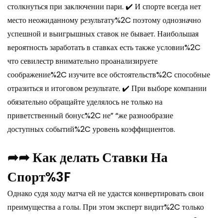
столкнуться при заключении пари. ✔️ И спорте всегда нет
место неожиданному результату%2C поэтому однозначно
успешной и выигрышных ставок не бывает. Наибольшая
вероятность заработать в ставках есть также условии%2C
что севилестр внимательно проанализируете
соображение%2C изучите все обстоятельств%2C способные
отразиться и итоговом результате. ✔️ При выборе компании
обязательно обращайте уделялось не только на
приветственный бонус%2C не” “же разнообразие
доступных событий%2C уровень коэффициентов.
➦➦ Как делать Ставки На
Спорт%3F
Однако судя ходу матча ей не удастся конвертировать свои
преимущества а голы. При этом эксперт видит%2C только