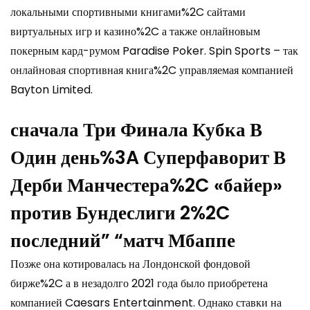
локальными спортивными книгами%2C сайтами
виртуальных игр и казино%2C а также онлайновым
покерным кард-румом Paradise Poker. Spin Sports – так
онлайновая спортивная книга%2C управляемая компанией
Bayton Limited.
сначала Три Финала Кубка В
Один день%3A Суперфаворит В
Дерби Манчестера%2C «байер»
против Бундеслиги 2%2C
последний” “матч Мбаппе
Позже она котировалась на Лондонской фондовой
бирже%2C а в незадолго 2021 года было приобретена
компанией Caesars Entertainment. Однако ставки на