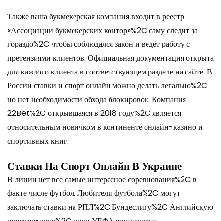
Также ваша букмекерская компания входит в реестр
«Ассоциации букмекерских контор»%2C саму следит за
гораздо%2C чтобы соблюдался закон и ведёт работу с
претензиями клиентов. Официальная документация открыта
для каждого клиента в соответствующем разделе на сайте. В
России ставки и спорт онлайн можно делать легально%2C
но нет необходимости обхода блокировок. Компания
22Bet%2C открывшаяся в 2018 году%2C является
относительным новичком в континенте онлайн-казино и
спортивных книг.
Ставки На Спорт Онлайн В Украине
В линии нет все самые интересное соревнования%2C в
факте числе футбол. Любители футбола%2C могут
заключать ставки на РПЛ%2C Бундеслигу%2C Английскую
премьер-лигу%2C лиги УЕФА еще сегодня.