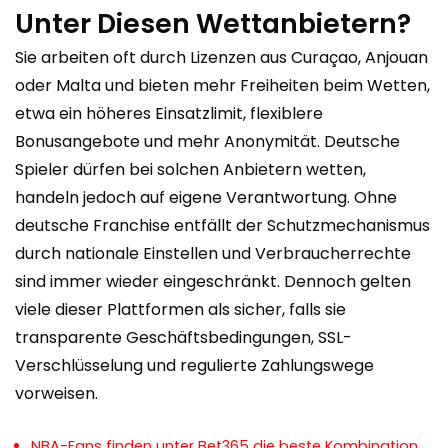
Unter Diesen Wettanbietern?
Sie arbeiten oft durch Lizenzen aus Curaçao, Anjouan
oder Malta und bieten mehr Freiheiten beim Wetten,
etwa ein höheres Einsatzlimit, flexiblere
Bonusangebote und mehr Anonymität. Deutsche
Spieler dürfen bei solchen Anbietern wetten,
handeln jedoch auf eigene Verantwortung. Ohne
deutsche Franchise entfällt der Schutzmechanismus
durch nationale Einstellen und Verbraucherrechte
sind immer wieder eingeschränkt. Dennoch gelten
viele dieser Plattformen als sicher, falls sie
transparente Geschäftsbedingungen, SSL-
Verschlüsselung und regulierte Zahlungswege
vorweisen.
NBA-Fans finden unter Bet365 die beste Kombination