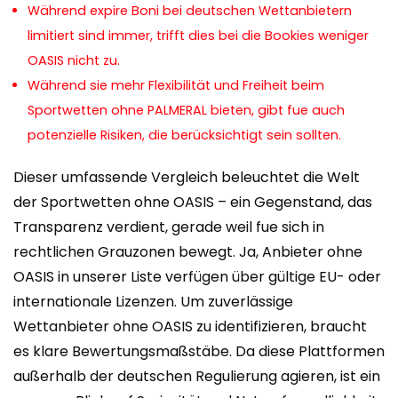
Während expire Boni bei deutschen Wettanbietern
limitiert sind immer, trifft dies bei die Bookies weniger
OASIS nicht zu.
Während sie mehr Flexibilität und Freiheit beim
Sportwetten ohne PALMERAL bieten, gibt fue auch
potenzielle Risiken, die berücksichtigt sein sollten.
Dieser umfassende Vergleich beleuchtet die Welt
der Sportwetten ohne OASIS – ein Gegenstand, das
Transparenz verdient, gerade weil fue sich in
rechtlichen Grauzonen bewegt. Ja, Anbieter ohne
OASIS in unserer Liste verfügen über gültige EU- oder
internationale Lizenzen. Um zuverlässige
Wettanbieter ohne OASIS zu identifizieren, braucht
es klare Bewertungsmaßstäbe. Da diese Plattformen
außerhalb der deutschen Regulierung agieren, ist ein