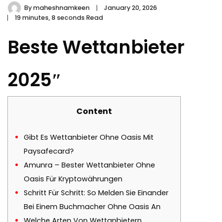
By
maheshnamkeen
January 20, 2026
19 minutes, 8 seconds Read
Beste Wettanbieter
2025″
Content
Gibt Es Wettanbieter Ohne Oasis Mit
Paysafecard?
Amunra – Bester Wettanbieter Ohne
Oasis Für Kryptowährungen
Schritt Für Schritt: So Melden Sie Einander
Bei Einem Buchmacher Ohne Oasis An
Welche Arten Von Wettanbietern