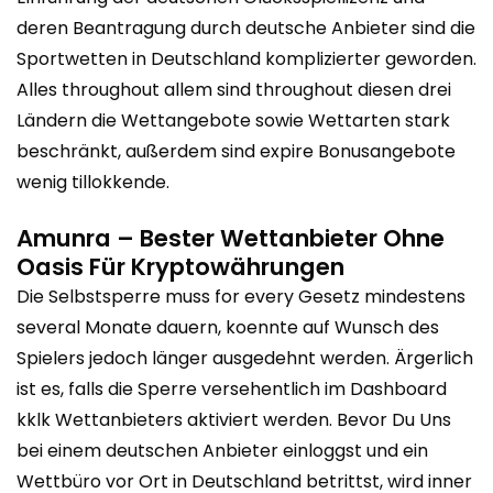
deren Beantragung durch deutsche Anbieter sind die
Sportwetten in Deutschland komplizierter geworden.
Alles throughout allem sind throughout diesen drei
Ländern die Wettangebote sowie Wettarten stark
beschränkt, außerdem sind expire Bonusangebote
wenig tillokkende.
Amunra – Bester Wettanbieter Ohne
Oasis Für Kryptowährungen
Die Selbstsperre muss for every Gesetz mindestens
several Monate dauern, koennte auf Wunsch des
Spielers jedoch länger ausgedehnt werden. Ärgerlich
ist es, falls die Sperre versehentlich im Dashboard
kklk Wettanbieters aktiviert werden. Bevor Du Uns
bei einem deutschen Anbieter einloggst und ein
Wettbüro vor Ort in Deutschland betrittst, wird inner