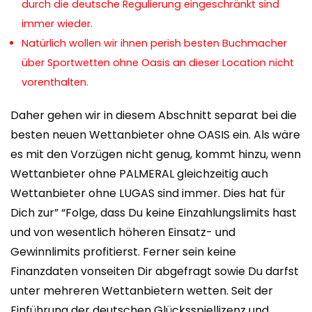
durch die deutsche Regulierung eingeschränkt sind
immer wieder.
Natürlich wollen wir ihnen perish besten Buchmacher
über Sportwetten ohne Oasis an dieser Location nicht
vorenthalten.
Daher gehen wir in diesem Abschnitt separat bei die
besten neuen Wettanbieter ohne OASIS ein. Als wäre
es mit den Vorzügen nicht genug, kommt hinzu, wenn
Wettanbieter ohne PALMERAL gleichzeitig auch
Wettanbieter ohne LUGAS sind immer. Dies hat für
Dich zur” “Folge, dass Du keine Einzahlungslimits hast
und von wesentlich höheren Einsatz- und
Gewinnlimits profitierst. Ferner sein keine
Finanzdaten vonseiten Dir abgefragt sowie Du darfst
unter mehreren Wettanbietern wetten. Seit der
Einführung der deutschen Glücksspiellizenz und