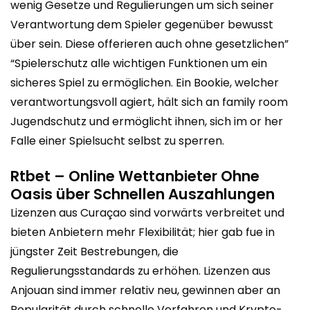
wenig Gesetze und Regulierungen um sich seiner
Verantwortung dem Spieler gegenüber bewusst
über sein. Diese offerieren auch ohne gesetzlichen”
“Spielerschutz alle wichtigen Funktionen um ein
sicheres Spiel zu ermöglichen. Ein Bookie, welcher
verantwortungsvoll agiert, hält sich an family room
Jugendschutz und ermöglicht ihnen, sich im or her
Falle einer Spielsucht selbst zu sperren.
Rtbet – Online Wettanbieter Ohne
Oasis über Schnellen Auszahlungen
Lizenzen aus Curaçao sind vorwärts verbreitet und
bieten Anbietern mehr Flexibilität; hier gab fue in
jüngster Zeit Bestrebungen, die
Regulierungsstandards zu erhöhen. Lizenzen aus
Anjouan sind immer relativ neu, gewinnen aber an
Popularität durch schnelle Verfahren und Krypto-