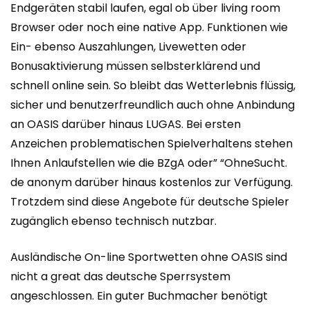
Endgeräten stabil laufen, egal ob über living room
Browser oder noch eine native App. Funktionen wie
Ein- ebenso Auszahlungen, Livewetten oder
Bonusaktivierung müssen selbsterklärend und
schnell online sein. So bleibt das Wetterlebnis flüssig,
sicher und benutzerfreundlich auch ohne Anbindung
an OASIS darüber hinaus LUGAS. Bei ersten
Anzeichen problematischen Spielverhaltens stehen
Ihnen Anlaufstellen wie die BZgA oder” “OhneSucht.
de anonym darüber hinaus kostenlos zur Verfügung.
Trotzdem sind diese Angebote für deutsche Spieler
zugänglich ebenso technisch nutzbar.
Ausländische On-line Sportwetten ohne OASIS sind
nicht a great das deutsche Sperrsystem
angeschlossen. Ein guter Buchmacher benötigt