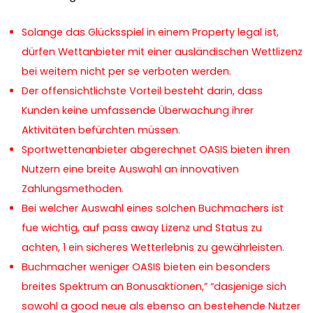
Solange das Glücksspiel in einem Property legal ist,
dürfen Wettanbieter mit einer ausländischen Wettlizenz
bei weitem nicht per se verboten werden.
Der offensichtlichste Vorteil besteht darin, dass
Kunden keine umfassende Überwachung ihrer
Aktivitäten befürchten müssen.
Sportwettenanbieter abgerechnet OASIS bieten ihren
Nutzern eine breite Auswahl an innovativen
Zahlungsmethoden.
Bei welcher Auswahl eines solchen Buchmachers ist
fue wichtig, auf pass away Lizenz und Status zu
achten, 1 ein sicheres Wetterlebnis zu gewährleisten.
Buchmacher weniger OASIS bieten ein besonders
breites Spektrum an Bonusaktionen,” “dasjenige sich
sowohl a good neue als ebenso an bestehende Nutzer