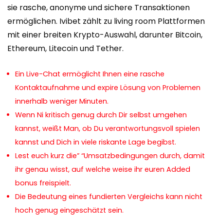
sie rasche, anonyme und sichere Transaktionen
ermöglichen. Ivibet zählt zu living room Plattformen
mit einer breiten Krypto-Auswahl, darunter Bitcoin,
Ethereum, Litecoin und Tether.
Ein Live-Chat ermöglicht Ihnen eine rasche
Kontaktaufnahme und expire Lösung von Problemen
innerhalb weniger Minuten.
Wenn Ni kritisch genug durch Dir selbst umgehen
kannst, weißt Man, ob Du verantwortungsvoll spielen
kannst und Dich in viele riskante Lage begibst.
Lest euch kurz die” “Umsatzbedingungen durch, damit
ihr genau wisst, auf welche weise ihr euren Added
bonus freispielt.
Die Bedeutung eines fundierten Vergleichs kann nicht
hoch genug eingeschätzt sein.