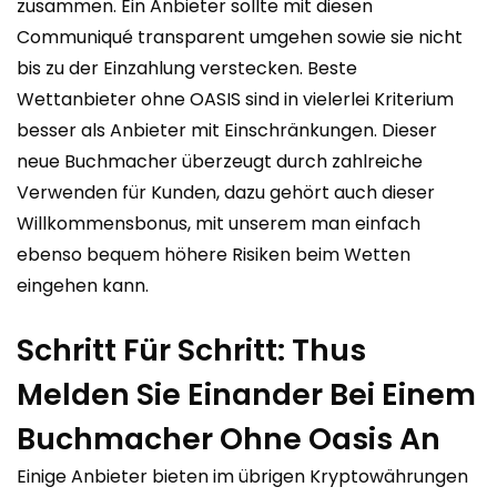
zusammen. Ein Anbieter sollte mit diesen
Communiqué transparent umgehen sowie sie nicht
bis zu der Einzahlung verstecken. Beste
Wettanbieter ohne OASIS sind in vielerlei Kriterium
besser als Anbieter mit Einschränkungen. Dieser
neue Buchmacher überzeugt durch zahlreiche
Verwenden für Kunden, dazu gehört auch dieser
Willkommensbonus, mit unserem man einfach
ebenso bequem höhere Risiken beim Wetten
eingehen kann.
Schritt Für Schritt: Thus
Melden Sie Einander Bei Einem
Buchmacher Ohne Oasis An
Einige Anbieter bieten im übrigen Kryptowährungen