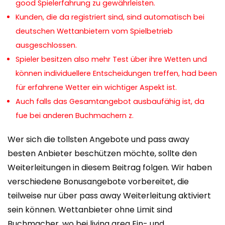
good Spielerfahrung zu gewährleisten.
Kunden, die da registriert sind, sind automatisch bei
deutschen Wettanbietern vom Spielbetrieb
ausgeschlossen.
Spieler besitzen also mehr Test über ihre Wetten und
können individuellere Entscheidungen treffen, had been
für erfahrene Wetter ein wichtiger Aspekt ist.
Auch falls das Gesamtangebot ausbaufähig ist, da
fue bei anderen Buchmachern z.
Wer sich die tollsten Angebote und pass away
besten Anbieter beschützen möchte, sollte den
Weiterleitungen in diesem Beitrag folgen. Wir haben
verschiedene Bonusangebote vorbereitet, die
teilweise nur über pass away Weiterleitung aktiviert
sein können. Wettanbieter ohne Limit sind
Buchmacher, wo bei living area Ein- und