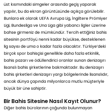
üst kısmındaki simgeler arasında geçiş yaparak
yapılır, bu da ekran görüntüsünde açıkça görülebilir.
Bunlara ek olarak UEFA Avrupa Lig, İngiltere Prömiyer
Ligi, Bundesliga ve Una Liga gibi yabancı ligler üzerine
bahse girmeniz de mümkündür. Tercih ettiğiniz bahis
sitesinin portföyü nenni kadar büyükse, desteklenen
lig sayısı de uma o kadar fazla olacaktır. Türkiye’deki
birçok spor bahisçisi genellikle daha fazla etkinlik,
bahis pazarı ve ödüllendirici oranlar sunan denizaşırı
lisanslı bahis şirketlerine bakmaktadır. Bu denizaşırı
bahis şirketleri denizaşırı yargı bölgelerinde lisanslıdır,
ancak dünya çapında milyonlarca mutlu müşteriyle
büyük bir üne sahiptir.
Bir Bahis Sitesine Nasıl Kayıt Olunur?
Diğer bahis bürolarının çoğunda bulunmayan