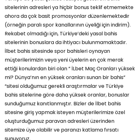
sitelerinin adresleri ya hiçbir bonus teklif etmemekte
ahora da çok basit promosyonlar düzenlemektedir
(örneğin paralı spor kanallarının üyeliği için indirim).
Rekabet olmadığı için, Türkiye’deki yasal bahis
sitelerinin bonuslara da ihtiyacı bulunmamaktadır.
İlbet bahis sitesinde spor bahisleri oynayan
müşterilerimizin veya yeni üyelerin en çok merak
ettiği konulardan biri olan ” İLbet Maç Oranları yüksek
mi? Dünya’nın en yüksek oranları sunan bir bahis”
“sitesi olduğumuz gerekli araştırmalar ve Türkiye
bahis sitelerine göre daha yüksek oranlar, bonuslar
sunduğumuz kanıtlanmıştır. Bizler de İlbet bahis
sitesine giriş yapmak isteyen müşterilerimize özel
oluşturduğumuz paravan adresleri üzerinden
sitemize üye olabilir ve paranızı katlama fırsatı
sunuyoruz.