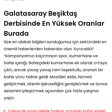
Galatasaray Beşiktaş
Derbisinde En Yüksek Oranlar
Burada
Size en alakalı bilgileri sunduğumuz için sektördeki en
önemli haberlerden haberdar olun. Ayrıcalıklı”
“kampanyamızı kaçırmayın spor, kumarhane ve
bahis içeriği. Bahisçideki kumarhane ek olarak ortaya
çıktı, ancak yavaş yavaş tam teşekküllü, aranan bir
bahis yönü haline geldi. MostBet ekibi, hizmeti
geliştirmek, sitenin işlevselliğini genişletmek ve bonus
sistemini iyileştirmek açısından çok fazla çalışma
yaptı.
Türkiye’de yasal şekilde faaliyet gösteren bahis siteleri