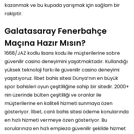
kazanmak ve bu kupada yarışmak için sağlam bir
rakiptir.
Galatasaray Fenerbahçe
Maçına Hazır Mısın?
1668/JAZ kodlu lisans kodu ile müşterilerine sobre
güvenilir casino deneyimini yaşatmaktadır. Kullandığı
yüksek teknoloji farkı ile güvenilir casino deneyimi
yaşatıyoruz. İlbet bahis sitesi Dünya’nın en büyük
spor bahisleri oyun çeşitliliğine sahip bir sitedir. 2000+
nin üzerinde bülten çeşitliliği ve oranlar ile
müşterilerine en kaliteli hizmeti sunmaya özen
gösteriyor. İlbet, canlı bahis sitesi ödeme konularında
en hızlı hizmeti vermeye özen gösteriyor. Bu
sorularınıza en hızlı empieza güvenilir şekilde hizmet