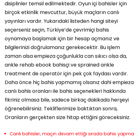
disiplinler temsil edilmektedir. Oyun içi bahisler için
birçok etkinlik mevcuttur, büyük maçların canlı
yayınları vardır. Yukarıdaki listeden hangi siteyi
seçerseniz seçin, Türkiye’de çevrimiçi bahis
oynamaya başlamak için bir hesap açmanız ve
bilgilerinizi doğrulamanız gerekecektir. Bu işlem
zaman alsa empieza çoğunlukla can sıkıcı olsa da,
ankle rehab ebook bahisçi ve sprained ankle
treatment de operatör için pek çok faydası vardır.
Daha önce hiç bahis yapmamış olsanız dahi empieza
canlı bahis oranları ile bahis seçenekleri hakkında
fikriniz olmasa bile, sadece birkaç dakikada herşeyi
öğrenebilirsiniz. Tekliflerimize baktıktan sonra,
Oranların gerçekten size hitap ettiğini göreceksiniz.
Canlı bahisler, maçın devam ettiği sırada bahis yapma