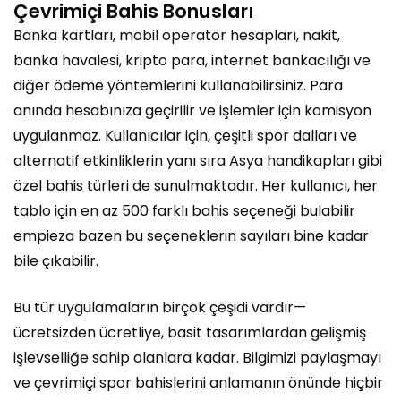
Çevrimiçi Bahis Bonusları
Banka kartları, mobil operatör hesapları, nakit,
banka havalesi, kripto para, internet bankacılığı ve
diğer ödeme yöntemlerini kullanabilirsiniz. Para
anında hesabınıza geçirilir ve işlemler için komisyon
uygulanmaz. Kullanıcılar için, çeşitli spor dalları ve
alternatif etkinliklerin yanı sıra Asya handikapları gibi
özel bahis türleri de sunulmaktadır. Her kullanıcı, her
tablo için en az 500 farklı bahis seçeneği bulabilir
empieza bazen bu seçeneklerin sayıları bine kadar
bile çıkabilir.
Bu tür uygulamaların birçok çeşidi vardır—
ücretsizden ücretliye, basit tasarımlardan gelişmiş
işlevselliğe sahip olanlara kadar. Bilgimizi paylaşmayı
ve çevrimiçi spor bahislerini anlamanın önünde hiçbir