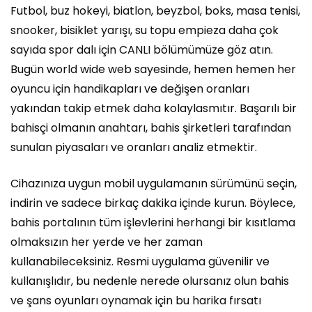
Futbol, buz hokeyi, biatlon, beyzbol, boks, masa tenisi,
snooker, bisiklet yarışı, su topu empieza daha çok
sayıda spor dalı için CANLI bölümümüze göz atın.
Bugün world wide web sayesinde, hemen hemen her
oyuncu için handikapları ve değişen oranları
yakından takip etmek daha kolaylasmıtır. Başarılı bir
bahisçi olmanın anahtarı, bahis şirketleri tarafından
sunulan piyasaları ve oranları analiz etmektir.
Cihazınıza uygun mobil uygulamanın sürümünü seçin,
indirin ve sadece birkaç dakika içinde kurun. Böylece,
bahis portalının tüm işlevlerini herhangi bir kısıtlama
olmaksızın her yerde ve her zaman
kullanabileceksiniz. Resmi uygulama güvenilir ve
kullanışlıdır, bu nedenle nerede olursanız olun bahis
ve şans oyunları oynamak için bu harika fırsatı