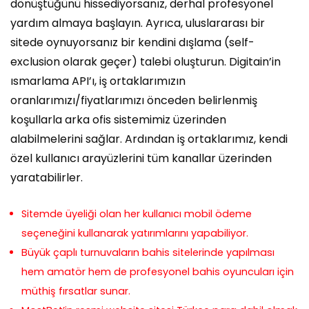
dönüştüğünü hissediyorsanız, derhal profesyonel
yardım almaya başlayın. Ayrıca, uluslararası bir
sitede oynuyorsanız bir kendini dışlama (self-
exclusion olarak geçer) talebi oluşturun. Digitain’in
ısmarlama API’ı, iş ortaklarımızın
oranlarımızı/fiyatlarımızı önceden belirlenmiş
koşullarla arka ofis sistemimiz üzerinden
alabilmelerini sağlar. Ardından iş ortaklarımız, kendi
özel kullanıcı arayüzlerini tüm kanallar üzerinden
yaratabilirler.
Sitemde üyeliği olan her kullanıcı mobil ödeme
seçeneğini kullanarak yatırımlarını yapabiliyor.
Büyük çaplı turnuvaların bahis sitelerinde yapılması
hem amatör hem de profesyonel bahis oyuncuları için
müthiş fırsatlar sunar.