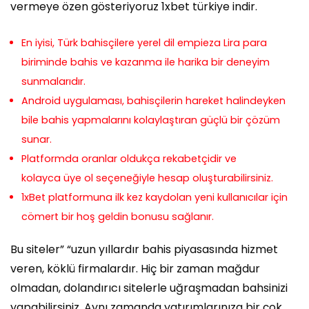
vermeye özen gösteriyoruz
1xbet türkiye indir
.
En iyisi, Türk bahisçilere yerel dil empieza Lira para
biriminde bahis ve kazanma ile harika bir deneyim
sunmalarıdır.
Android uygulaması, bahisçilerin hareket halindeyken
bile bahis yapmalarını kolaylaştıran güçlü bir çözüm
sunar.
Platformda oranlar oldukça rekabetçidir ve
kolayca üye ol seçeneğiyle hesap oluşturabilirsiniz.
1xBet platformuna ilk kez kaydolan yeni kullanıcılar için
cömert bir hoş geldin bonusu sağlanır.
Bu siteler” “uzun yıllardır bahis piyasasında hizmet
veren, köklü firmalardır. Hiç bir zaman mağdur
olmadan, dolandırıcı sitelerle uğraşmadan bahsinizi
yapabilirsiniz. Aynı zamanda yatırımlarınıza bir çok