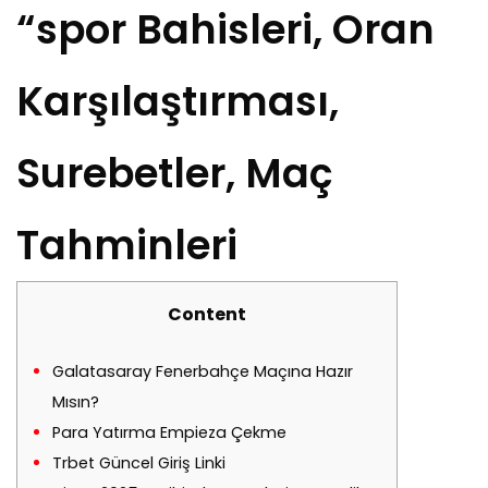
“spor Bahisleri, Oran
Karşılaştırması,
Surebetler, Maç
Tahminleri
Content
Galatasaray Fenerbahçe Maçına Hazır
Mısın?
Para Yatırma Empieza Çekme
Trbet Güncel Giriş Linki