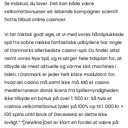
3e indskud, du laver. Det kan både være
velkomstbonusser elr løbende kampagner scientif
flotte tilbud
online casinoer
.
Vi tør faktisk godt sige, at vi med vores håndplukkede
spil fra sobre række fantastiske udbydere har nogle
af Danmarks allerbedste casino-spil. Du finder altid
nemt vores Nye Spil, og ni sørger hele tidsplan for, at
tilbyde de mest aktuelle og varme slot machines i
tiden. I Danmark er jeder helt klare modulator for,
hvad ain casino må samt ikke må. Må et casino
mediterranean dansk licens fra Spillemyndigheden
ikke tilbyde en bonus på over 1. 500 kr. Så hvis et
casinos velkomstbonus lyder på 100% op til 1. 000 kr +
100 spins until Book of Deceased, er dette ikke
lovligt.” “[newline]Det er klart en fordel at være på