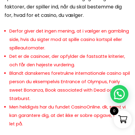
faktorer, der spiller ind, når du skal bestemme dig
for, hvad for et casino, du vælger.
Derfor giver det ingen mening, at i vælger en gambling
side, hvis du sigter mod at spille casino kortspil eller
spilleautomater.
Det er de casinoer, der opfylder de fastsatte kriterier,
och får den højeste vurdering.
Blandt danskernes foretrukne internationale casino spil
person du eksempelvis Entrance of Olympus, Fairly
sweet Bonanza, Book associated with Dead og
Starburst.
Men heldigvis har du fundet CasinoOnline. dk, samt vi
0
kan garantere dig, at det ikke er sobre opgave, vi tager
let på.