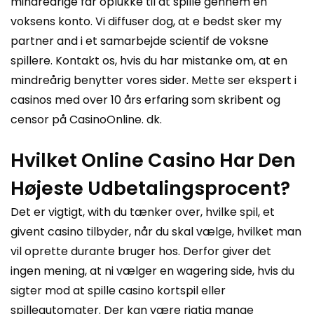
mindreårige får oplukke til at spille gennem en
voksens konto. Vi diffuser dog, at e bedst sker my
partner and i et samarbejde scientif de voksne
spillere. Kontakt os, hvis du har mistanke om, at en
mindreårig benytter vores sider. Mette ser ekspert i
casinos med over 10 års erfaring som skribent og
censor på CasinoOnline. dk.
Hvilket Online Casino Har Den
Højeste Udbetalingsprocent?
Det er vigtigt, with du tænker over, hvilke spil, et
givent casino tilbyder, når du skal vælge, hvilket man
vil oprette durante bruger hos. Derfor giver det
ingen mening, at ni vælger en wagering side, hvis du
sigter mod at spille casino kortspil eller
spilleautomater. Der kan være rigtig mange