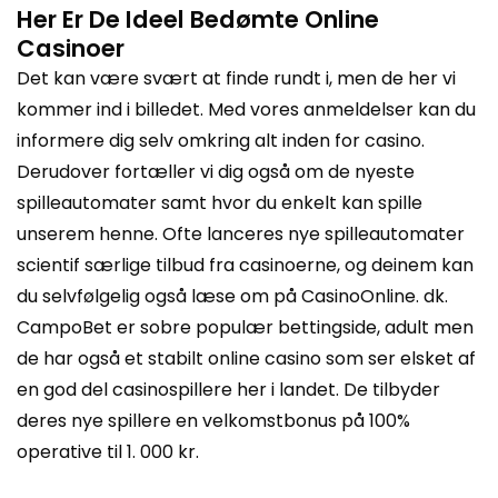
Her Er De Ideel Bedømte Online
Casinoer
Det kan være svært at finde rundt i, men de her vi
kommer ind i billedet. Med vores anmeldelser kan du
informere dig selv omkring alt inden for casino.
Derudover fortæller vi dig også om de nyeste
spilleautomater samt hvor du enkelt kan spille
unserem henne. Ofte lanceres nye spilleautomater
scientif særlige tilbud fra casinoerne, og deinem kan
du selvfølgelig også læse om på CasinoOnline. dk.
CampoBet er sobre populær bettingside, adult men
de har også et stabilt online casino som ser elsket af
en god del casinospillere her i landet. De tilbyder
deres nye spillere en velkomstbonus på 100%
operative til 1. 000 kr.