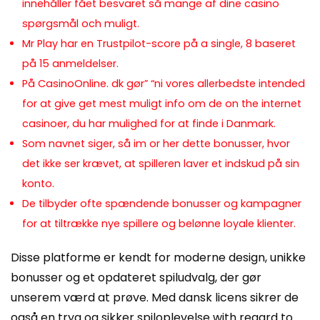
innehåller fået besvaret så mange af dine casino
spørgsmål och muligt.
Mr Play har en Trustpilot-score på a single, 8 baseret
på 15 anmeldelser.
På CasinoOnline. dk gør” “ni vores allerbedste intended
for at give get mest muligt info om de on the internet
casinoer, du har mulighed for at finde i Danmark.
Som navnet siger, så im or her dette bonusser, hvor
det ikke ser krævet, at spilleren laver et indskud på sin
konto.
De tilbyder ofte spændende bonusser og kampagner
for at tiltrække nye spillere og belønne loyale klienter.
Disse platforme er kendt for moderne design, unikke
bonusser og et opdateret spiludvalg, der gør
unserem værd at prøve. Med dansk licens sikrer de
også en tryg og sikker spiloplevelse with regard to