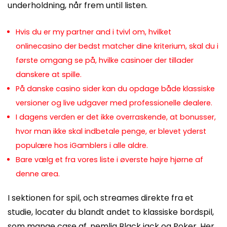
underholdning, når frem until listen.
Hvis du er my partner and i tvivl om, hvilket
onlinecasino der bedst matcher dine kriterium, skal du i
første omgang se på, hvilke casinoer der tillader
danskere at spille.
På danske casino sider kan du opdage både klassiske
versioner og live udgaver med professionelle dealere.
I dagens verden er det ikke overraskende, at bonusser,
hvor man ikke skal indbetale penge, er blevet yderst
populære hos iGamblers i alle aldre.
Bare vælg et fra vores liste i øverste højre hjørne af
denne area.
I sektionen for spil, och streames direkte fra et
studie, locater du blandt andet to klassiske bordspil,
som mange case af, nemlig Black jack og Poker. Her