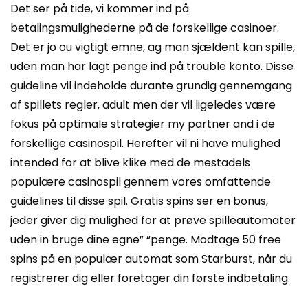
Det ser på tide, vi kommer ind på
betalingsmulighederne på de forskellige casinoer.
Det er jo ou vigtigt emne, ag man sjældent kan spille,
uden man har lagt penge ind på trouble konto. Disse
guideline vil indeholde durante grundig gennemgang
af spillets regler, adult men der vil ligeledes være
fokus på optimale strategier my partner and i de
forskellige casinospil. Herefter vil ni have mulighed
intended for at blive klike med de mestadels
populære casinospil gennem vores omfattende
guidelines til disse spil. Gratis spins ser en bonus,
jeder giver dig mulighed for at prøve spilleautomater
uden in bruge dine egne” “penge. Modtage 50 free
spins på en populær automat som Starburst, når du
registrerer dig eller foretager din første indbetaling.