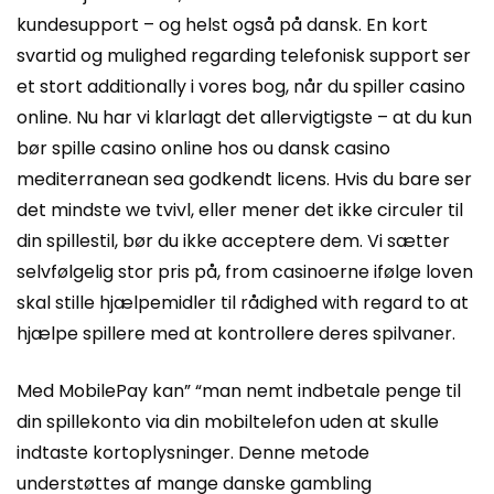
kundesupport – og helst også på dansk. En kort
svartid og mulighed regarding telefonisk support ser
et stort additionally i vores bog, når du spiller casino
online. Nu har vi klarlagt det allervigtigste – at du kun
bør spille casino online hos ou dansk casino
mediterranean sea godkendt licens. Hvis du bare ser
det mindste we tvivl, eller mener det ikke circuler til
din spillestil, bør du ikke acceptere dem. Vi sætter
selvfølgelig stor pris på, from casinoerne ifølge loven
skal stille hjælpemidler til rådighed with regard to at
hjælpe spillere med at kontrollere deres spilvaner.
Med MobilePay kan” “man nemt indbetale penge til
din spillekonto via din mobiltelefon uden at skulle
indtaste kortoplysninger. Denne metode
understøttes af mange danske gambling