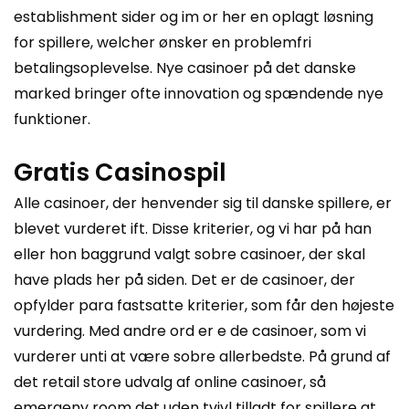
establishment sider og im or her en oplagt løsning
for spillere, welcher ønsker en problemfri
betalingsoplevelse. Nye casinoer på det danske
marked bringer ofte innovation og spændende nye
funktioner.
Gratis Casinospil
Alle casinoer, der henvender sig til danske spillere, er
blevet vurderet ift. Disse kriterier, og vi har på han
eller hon baggrund valgt sobre casinoer, der skal
have plads her på siden. Det er de casinoer, der
opfylder para fastsatte kriterier, som får den højeste
vurdering. Med andre ord er e de casinoer, som vi
vurderer unti at være sobre allerbedste. På grund af
det retail store udvalg af online casinoer, så
emergeny room det uden tvivl tilladt for spillere at