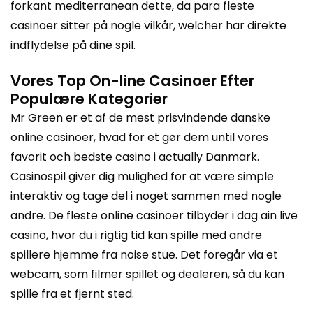
forkant mediterranean dette, da para fleste
casinoer sitter på nogle vilkår, welcher har direkte
indflydelse på dine spil.
Vores Top On-line Casinoer Efter
Populære Kategorier
Mr Green er et af de mest prisvindende danske
online casinoer, hvad for et gør dem until vores
favorit och bedste casino i actually Danmark.
Casinospil giver dig mulighed for at være simple
interaktiv og tage del i noget sammen med nogle
andre. De fleste online casinoer tilbyder i dag ain live
casino, hvor du i rigtig tid kan spille med andre
spillere hjemme fra noise stue. Det foregår via et
webcam, som filmer spillet og dealeren, så du kan
spille fra et fjernt sted.