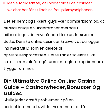
Men e forudsætter, at i holder dig til de casinoer,
welcher har fået tilladelse fra Spillemyndigheden.
Det er nemt og sikkert, guys vær opmærksom på, at
du skal bruge en underordnet metode til
udbetalinger, da Paysafecard ikke understøtter
dette. Danske online casinoer kræver, at du logger
ind med MitID som en delete af
oprettelsesprocessen. Dette trin er scientif til at
sikre,” “from alt foregår utefter reglerne og beneath
trygge rammer.
Din Ultimative Online On Line Casino
Guide – Casinonyheder, Bonusser Og
Guides
Skulle jeder opstå problemer” “på en
casinohjemmeside, vil det være nemt at få