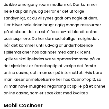
du ikke emergeny room medlem af. Der kommer
hele tidsplan nye, og derfor er det utrolige
sandsynligt, at du vil synes godt om nogle af dem.
Der bliver hele tiden brugt rigtig mange ressourcer
på at skabe det næste” “casino-hit blandt online
casinospillere. Du har dermed utallige muligheder,
når det kommer until udvalg af underholdende
spillemaskiner hos casinoer med dansk licens.
Spillere skal ligeledes være opmærksomme på, at
det sjældent er fordelsagtig at vælge det første
online casino, och man ser på internettet. Hvis bare
man læser anmeldelserne her hos CasinoTop10, så
vil man have mulighed regarding at spille på et online
online casino, som er spækket med kvalitet!
Mobil Casinoer