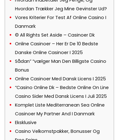
Hvordan Trækker Jeg Mine Gevinster Ud?
Vores Kriterier For Test Af Online Casino I
Danmark
© All Rights Set Aside – Casinoer Dk
Online Casinoer – Her Er De 10 Bedste
Danske Online Casinoer I 2025
Sådan” “vælger Man Den Billigste Casino
Bonus
Online Casinoer Med Dansk Licens I 2025
“Casino Online Dk – Bedste Online On Line
Casino Sider Med Dansk Licens I Juli 2025
Komplet Liste Mediterranean Sea Online
Casinoer My Partner And I Danmark
Eksklusive
Casino Velkomstpakker, Bonusser Og
Free Spins