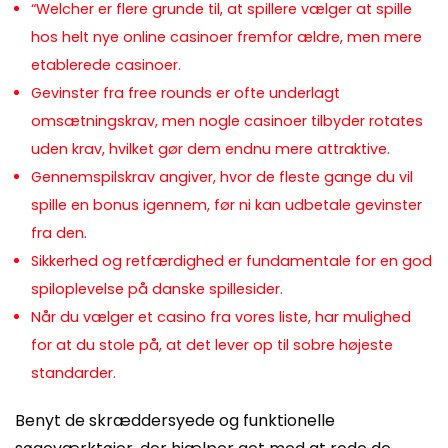
“Welcher er flere grunde til, at spillere vælger at spille
hos helt nye online casinoer fremfor ældre, men mere
etablerede casinoer.
Gevinster fra free rounds er ofte underlagt
omsætningskrav, men nogle casinoer tilbyder rotates
uden krav, hvilket gør dem endnu mere attraktive.
Gennemspilskrav angiver, hvor de fleste gange du vil
spille en bonus igennem, før ni kan udbetale gevinster
fra den.
Sikkerhed og retfærdighed er fundamentale for en god
spiloplevelse på danske spillesider.
Når du vælger et casino fra vores liste, har mulighed
for at du stole på, at det lever op til sobre højeste
standarder.
Benyt de skræddersyede og funktionelle