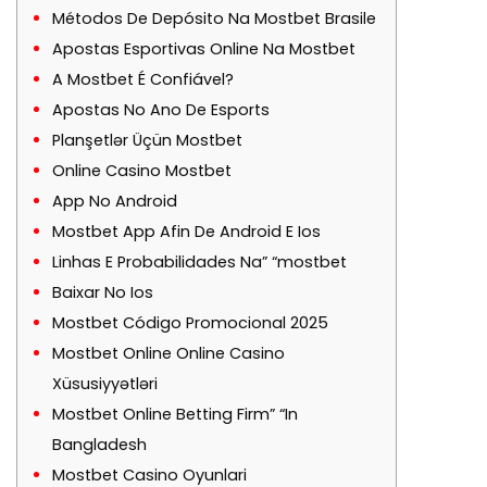
Métodos De Depósito Na Mostbet Brasile
Apostas Esportivas Online Na Mostbet
A Mostbet É Confiável?
Apostas No Ano De Esports
Planşetlər Üçün Mostbet
Online Casino Mostbet
App No Android
Mostbet App Afin De Android E Ios
Linhas E Probabilidades Na” “mostbet
Baixar No Ios
Mostbet Código Promocional 2025
Mostbet Online Online Casino
Xüsusiyyətləri
Mostbet Online Betting Firm” “In
Bangladesh
Mostbet Casino Oyunlari