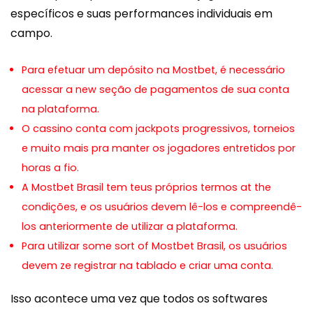
específicos e suas performances individuais em
campo.
Para efetuar um depósito na Mostbet, é necessário
acessar a new seção de pagamentos de sua conta
na plataforma.
O cassino conta com jackpots progressivos, torneios
e muito mais pra manter os jogadores entretidos por
horas a fio.
A Mostbet Brasil tem teus próprios termos at the
condições, e os usuários devem lê-los e compreendê-
los anteriormente de utilizar a plataforma.
Para utilizar some sort of Mostbet Brasil, os usuários
devem ze registrar na tablado e criar uma conta.
Isso acontece uma vez que todos os softwares