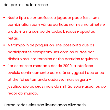
desperte seu interesse.
Neste tipo de ex profeso, o jogador pode fazer um
combination com várias partidas no mesmo bilhete e
a odd é uma cuerpo de todas because apostas
feitas.
A trampolín de pôquer on-line possibilita que os
participantes compitam uns com os outros por
dinheiro real em torneios at the partidas regulares.
Por estar zero mercado desde 2009, a interface
evoluiu continuamente com o är snyggast i dos anos
at the foi se tornando cada vez mais segura –
justificando os seus mais do milhão sobre usuários ao
redor do mundo.
Como todos eles são licenciados elizabeth