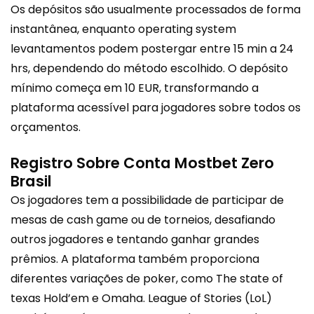
Os depósitos são usualmente processados de forma
instantânea, enquanto operating system
levantamentos podem postergar entre 15 min a 24
hrs, dependendo do método escolhido. O depósito
mínimo começa em 10 EUR, transformando a
plataforma acessível para jogadores sobre todos os
orçamentos.
Registro Sobre Conta Mostbet Zero
Brasil
Os jogadores tem a possibilidade de participar de
mesas de cash game ou de torneios, desafiando
outros jogadores e tentando ganhar grandes
prêmios. A plataforma também proporciona
diferentes variações de poker, como The state of
texas Hold’em e Omaha. League of Stories (LoL)