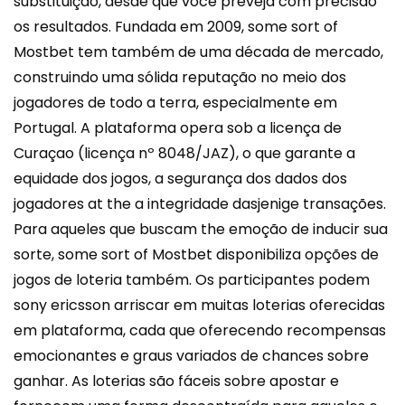
substituição, desde que você preveja com precisão
os resultados. Fundada em 2009, some sort of
Mostbet tem também de uma década de mercado,
construindo uma sólida reputação no meio dos
jogadores de todo a terra, especialmente em
Portugal. A plataforma opera sob a licença de
Curaçao (licença nº 8048/JAZ), o que garante a
equidade dos jogos, a segurança dos dados dos
jogadores at the a integridade dasjenige transações.
Para aqueles que buscam the emoção de inducir sua
sorte, some sort of Mostbet disponibiliza opções de
jogos de loteria também. Os participantes podem
sony ericsson arriscar em muitas loterias oferecidas
em plataforma, cada que oferecendo recompensas
emocionantes e graus variados de chances sobre
ganhar. As loterias são fáceis sobre apostar e