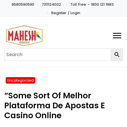
9580590590
7311124002
Toll Free – 1800 121 1983
Register / Login
Uncategorized
“Some Sort Of Melhor
Plataforma De Apostas E
Casino Online