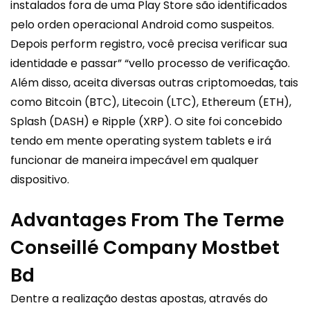
instalados fora de uma Play Store são identificados
pelo orden operacional Android como suspeitos.
Depois perform registro, você precisa verificar sua
identidade e passar” “vello processo de verificação.
Além disso, aceita diversas outras criptomoedas, tais
como Bitcoin (BTC), Litecoin (LTC), Ethereum (ETH),
Splash (DASH) e Ripple (XRP). O site foi concebido
tendo em mente operating system tablets e irá
funcionar de maneira impecável em qualquer
dispositivo.
Advantages From The Terme
Conseillé Company Mostbet
Bd
Dentre a realização destas apostas, através do