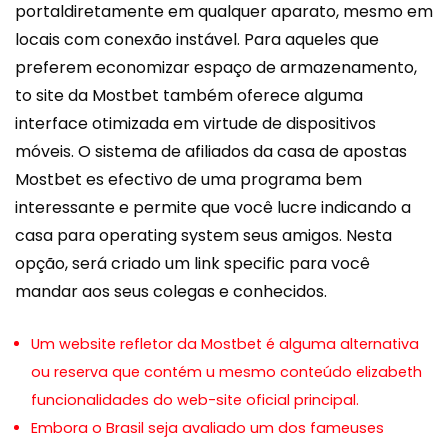
portaldiretamente em qualquer aparato, mesmo em
locais com conexão instável. Para aqueles que
preferem economizar espaço de armazenamento,
to site da Mostbet também oferece alguma
interface otimizada em virtude de dispositivos
móveis. O sistema de afiliados da casa de apostas
Mostbet es efectivo de uma programa bem
interessante e permite que você lucre indicando a
casa para operating system seus amigos. Nesta
opção, será criado um link specific para você
mandar aos seus colegas e conhecidos.
Um website refletor da Mostbet é alguma alternativa
ou reserva que contém u mesmo conteúdo elizabeth
funcionalidades do web-site oficial principal.
Embora o Brasil seja avaliado um dos fameuses