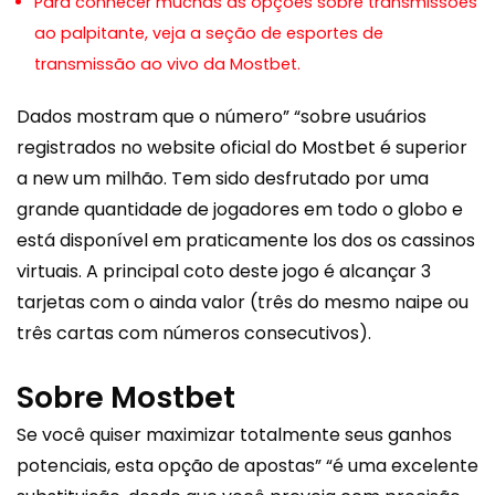
Para conhecer muchas as opções sobre transmissões
ao palpitante, veja a seção de esportes de
transmissão ao vivo da Mostbet.
Dados mostram que o número” “sobre usuários
registrados no website oficial do Mostbet é superior
a new um milhão. Tem sido desfrutado por uma
grande quantidade de jogadores em todo o globo e
está disponível em praticamente los dos os cassinos
virtuais. A principal coto deste jogo é alcançar 3
tarjetas com o ainda valor (três do mesmo naipe ou
três cartas com números consecutivos).
Sobre Mostbet
Se você quiser maximizar totalmente seus ganhos
potenciais, esta opção de apostas” “é uma excelente