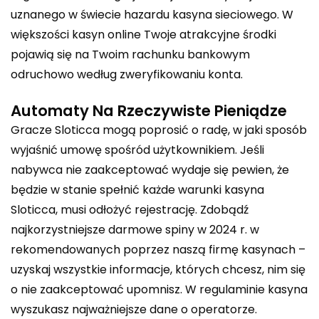
uznanego w świecie hazardu kasyna sieciowego. W
większości kasyn online Twoje atrakcyjne środki
pojawią się na Twoim rachunku bankowym
odruchowo według zweryfikowaniu konta.
Automaty Na Rzeczywiste Pieniądze
Gracze Sloticca mogą poprosić o radę, w jaki sposób
wyjaśnić umowę spośród użytkownikiem. Jeśli
nabywca nie zaakceptować wydaje się pewien, że
będzie w stanie spełnić każde warunki kasyna
Sloticca, musi odłożyć rejestrację. Zdobądź
najkorzystniejsze darmowe spiny w 2024 r. w
rekomendowanych poprzez naszą firmę kasynach –
uzyskaj wszystkie informacje, których chcesz, nim się
o nie zaakceptować upomnisz. W regulaminie kasyna
wyszukasz najważniejsze dane o operatorze.