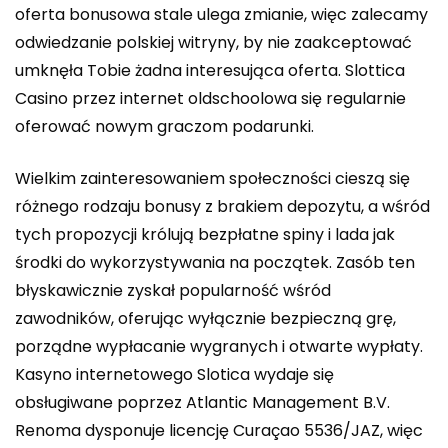
oferta bonusowa stale ulega zmianie, więc zalecamy
odwiedzanie polskiej witryny, by nie zaakceptować
umknęła Tobie żadna interesująca oferta. Slottica
Casino przez internet oldschoolowa się regularnie
oferować nowym graczom podarunki.
Wielkim zainteresowaniem społeczności cieszą się
różnego rodzaju bonusy z brakiem depozytu, a wśród
tych propozycji królują bezpłatne spiny i lada jak
środki do wykorzystywania na początek. Zasób ten
błyskawicznie zyskał popularność wśród
zawodników, oferując wyłącznie bezpieczną grę,
porządne wypłacanie wygranych i otwarte wypłaty.
Kasyno internetowego Slotica wydaje się
obsługiwane poprzez Atlantic Management B.V.
Renoma dysponuje licencję Curaçao 5536/JAZ, więc