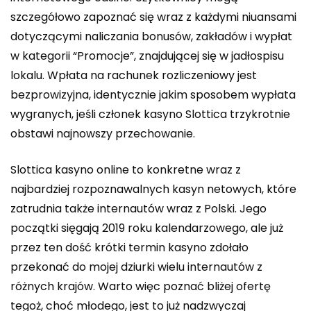
szczegółowo zapoznać się wraz z każdymi niuansami
dotyczącymi naliczania bonusów, zakładów i wypłat
w kategorii “Promocje”, znajdującej się w jadłospisu
lokalu. Wpłata na rachunek rozliczeniowy jest
bezprowizyjna, identycznie jakim sposobem wypłata
wygranych, jeśli członek kasyno Slottica trzykrotnie
obstawi najnowszy przechowanie.
Slottica kasyno online to konkretne wraz z
najbardziej rozpoznawalnych kasyn netowych, które
zatrudnia także internautów wraz z Polski. Jego
początki sięgają 2019 roku kalendarzowego, ale już
przez ten dość krótki termin kasyno zdołało
przekonać do mojej dziurki wielu internautów z
różnych krajów. Warto więc poznać bliżej ofertę
tegoż, choć młodego, jest to już nadzwyczaj