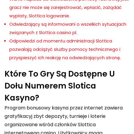
gracz nie może się zarejestrować, wpłacić, zażądać
wypłaty, Slottica logowanie.
Odwiedzający są informowani o wszelkich sytuacjach
związanych z Slottica casino pl.
Odpowiedzi od momentu administracji Slottica
pozwalają odciążyć służby pomocy technicznego i
przyspieszyć ich reakcję na odwiedzających stronę.
Które To Gry Są Dostępne U
Dołu Numerem Slotica
Kasyno?
Program bonusowy kasyna przez internet zawiera
gratyfikacyj zbyt depozyty, turnieje i loterie
organizowane wśród członków Slottica
internetowego casino. Użytkownicy mogą