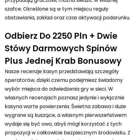
przypadają graczowi, można śledzić w własnej
szafce. Określone są w tym miejscu reguły
obstawiania, zakład oraz czas aktywacji podarunku.
Odbierz Do 2250 Pln + Dwie
Stówy Darmowych Spinów
Plus Jednej Krab Bonusowy
Nasze recenzje kasyn przedstawiają szczegóły
operatorów, dzięki czemu podejmiesz świadomy
wybór miejsca do odwiedzenia gry w sieci. W
własnych recenzjach poznasz jedynie i wyłącznie
kasyna warte powierzenia. Świetna zabawa i duże
wygrane są kuszące, a własnym pierwszeństwem
wydaje się być owo, abyś mógł korzystać z tych
propozycji w całkowicie bezpiecznym środowisku. Z