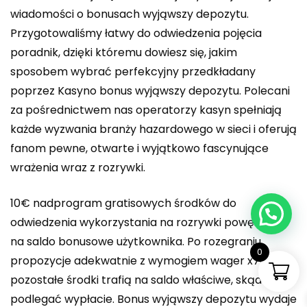
wiadomości o bonusach wyjąwszy depozytu.
Przygotowaliśmy łatwy do odwiedzenia pojęcia
poradnik, dzięki któremu dowiesz się, jakim
sposobem wybrać perfekcyjny przedkładany
poprzez Kasyno bonus wyjąwszy depozytu. Polecani
za pośrednictwem nas operatorzy kasyn spełniają
każde wyzwania branży hazardowego w sieci i oferują
fanom pewne, otwarte i wyjątkowo fascynujące
wrażenia wraz z rozrywki.
10€ nadprogram gratisowych środków do
odwiedzenia wykorzystania na rozrywki powędruje
na saldo bonusowe użytkownika. Po rozegraniu
0
propozycje adekwatnie z wymogiem wager x70,
pozostałe środki trafią na saldo właściwe, skąd będą
podlegać wypłacie. Bonus wyjąwszy depozytu wydaje