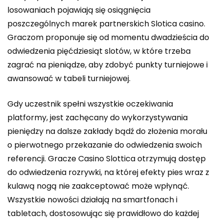
losowaniach pojawiają się osiągnięcia
poszczególnych marek partnerskich Slotica casino.
Graczom proponuje się od momentu dwadzieścia do
odwiedzenia pięćdziesiąt slotów, w które trzeba
zagrać na pieniądze, aby zdobyć punkty turniejowe i
awansować w tabeli turniejowej.
Gdy uczestnik spełni wszystkie oczekiwania
platformy, jest zachęcany do wykorzystywania
pieniędzy na dalsze zakłady bądź do złożenia morału
o pierwotnego przekazanie do odwiedzenia swoich
referencji. Gracze Casino Slottica otrzymują dostęp
do odwiedzenia rozrywki, na której efekty pies wraz z
kulawą nogą nie zaakceptować może wpłynąć.
Wszystkie nowości działają na smartfonach i
tabletach, dostosowując się prawidłowo do każdej