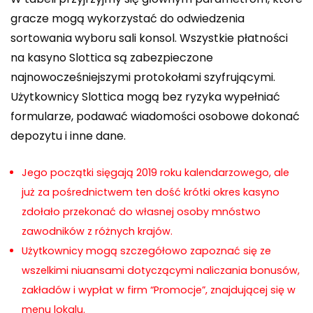
gracze mogą wykorzystać do odwiedzenia
sortowania wyboru sali konsol. Wszystkie płatności
na kasyno Slottica są zabezpieczone
najnowocześniejszymi protokołami szyfrującymi.
Użytkownicy Slottica mogą bez ryzyka wypełniać
formularze, podawać wiadomości osobowe dokonać
depozytu i inne dane.
Jego początki sięgają 2019 roku kalendarzowego, ale
już za pośrednictwem ten dość krótki okres kasyno
zdołało przekonać do własnej osoby mnóstwo
zawodników z różnych krajów.
Użytkownicy mogą szczegółowo zapoznać się ze
wszelkimi niuansami dotyczącymi naliczania bonusów,
zakładów i wypłat w firm “Promocje”, znajdującej się w
menu lokalu.