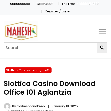
9580590590
7311124002
Toll Free – 1800 121 1983
Register / Login
Slottica 2 Lucky Jimmy - 745
Slottica Casino Download
Office 101 Aglantzia
By
maheshnamkeen
January 18, 2025