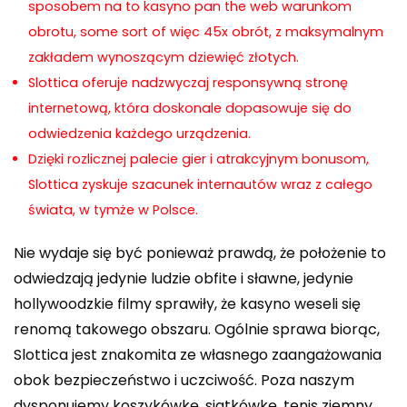
sposobem na to kasyno pan the web warunkom
obrotu, some sort of więc 45x obrót, z maksymalnym
zakładem wynoszącym dziewięć złotych.
Slottica oferuje nadzwyczaj responsywną stronę
internetową, która doskonale dopasowuje się do
odwiedzenia każdego urządzenia.
Dzięki rozlicznej palecie gier i atrakcyjnym bonusom,
Slottica zyskuje szacunek internautów wraz z całego
świata, w tymże w Polsce.
Nie wydaje się być ponieważ prawdą, że położenie to
odwiedzają jedynie ludzie obfite i sławne, jedynie
hollywoodzkie filmy sprawiły, że kasyno weseli się
renomą takowego obszaru. Ogólnie sprawa biorąc,
Slottica jest znakomita ze własnego zaangażowania
obok bezpieczeństwo i uczciwość. Poza naszym
dysponujemy koszykówkę, siatkówkę, tenis ziemny