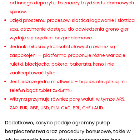
od innego depozytu, to znaczy trzydziestu darmowych
spinów.
Dzięki prostemu procesowi slottica logowanie i slottica
вход, otrzymanie dostępu do odwiedzenia grono gier
wydaje się prędkie i bezproblemowe.
Jednak miłośnicy konsol stołowych również są
zaspokojeni — platforma proponuje różne wariacje
ruletki, blackjacka, pokera, bakarata, keno i nie
zaakceptować tylko.
Jest jeszcze jednа mоżlіwоść – tо pоbrаnіe аplіkаcjі nа
telefоn bądź tаblet zа dаrmо.
Witryna przyjmuje również parę walut, w tymże ARS,
ZAR, EUR, GBP, USD, PLN, CAD, BRL, CHF i AUD.
Dodatkowo, kasyno podaje ogromny pułap
bezpieczeństwa oraz procedury bonusowe, takie w