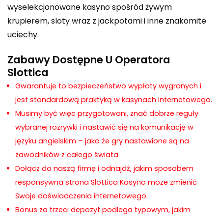
wyselekcjonowane kasyno spośród żywym
krupierem, sloty wraz z jackpotami i inne znakomite
uciechy.
Zabawy Dostępne U Operatora
Slottica
Gwarantuje to bezpieczeństwo wypłaty wygranych i
jest standardową praktyką w kasynach internetowego.
Musimy być więc przygotowani, znać dobrze reguły
wybranej rozrywki i nastawić się na komunikację w
języku angielskim – jako że gry nastawione są na
zawodników z całego świata.
Dołącz do naszą firmę i odnajdź, jakim sposobem
responsywna strona Slottica Kasyno może zmienić
Swoje doświadczenia internetowego.
Bonus za trzeci depozyt podlega typowym, jakim