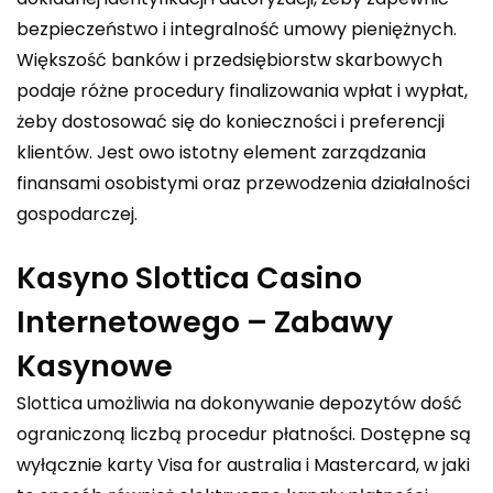
bezpieczeństwo i integralność umowy pieniężnych.
Większość banków i przedsiębiorstw skarbowych
podaje różne procedury finalizowania wpłat i wypłat,
żeby dostosować się do konieczności i preferencji
klientów. Jest owo istotny element zarządzania
finansami osobistymi oraz przewodzenia działalności
gospodarczej.
Kasyno Slottica Casino
Internetowego – Zabawy
Kasynowe
Slottica umożliwia na dokonywanie depozytów dość
ograniczoną liczbą procedur płatności. Dostępne są
wyłącznie karty Visa for australia i Mastercard, w jaki