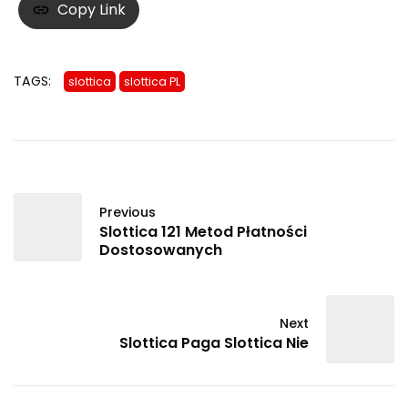
Copy Link
TAGS:
slottica
slottica PL
Previous
Slottica 121 Metod Płatności
Dostosowanych
Next
Slottica Paga Slottica Nie