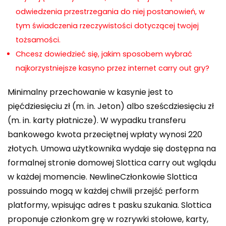
odwiedzenia przestrzegania do niej postanowień, w
tym świadczenia rzeczywistości dotyczącej twojej
tożsamości.
Chcesz dowiedzieć się, jakim sposobem wybrać
najkorzystniejsze kasyno przez internet carry out gry?
Minimalny przechowanie w kasynie jest to
pięćdziesięciu zł (m. in. Jeton) albo sześcdziesięciu zł
(m. in. karty płatnicze). W wypadku transferu
bankowego kwota przeciętnej wpłaty wynosi 220
złotych. Umowa użytkownika wydaje się dostępna na
formalnej stronie domowej Slottica carry out wglądu
w każdej momencie. NewlineCzłonkowie Slottica
possuindo mogą w każdej chwili przejść perform
platformy, wpisując adres t pasku szukania. Slottica
proponuje członkom grę w rozrywki stołowe, karty,