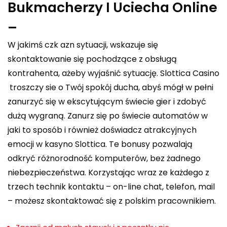
Bukmacherzy I Uciecha Online
–
W jakimś czk azn sytuacji, wskazuje się
skontaktowanie się pochodzące z obsługą
kontrahenta, ażeby wyjaśnić sytuację. Slottica Casino
troszczy sie o Twój spokój ducha, abyś mógł w pełni
zanurzyć się w ekscytującym świecie gier i zdobyć
dużą wygraną. Zanurz się po świecie automatów w
jaki to sposób i również doświadcz atrakcyjnych
emocji w kasyno Slottica. Te bonusy pozwalają
odkryć różnorodność komputerów, bez żadnego
niebezpieczeństwa. Korzystając wraz ze każdego z
trzech technik kontaktu – on-line chat, telefon, mail
– możesz skontaktować się z polskim pracownikiem.