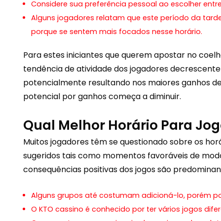
Considere sua preferência pessoal ao escolher entre 
Alguns jogadores relatam que este período da tard
porque se sentem mais focados nesse horário.
Para estes iniciantes que querem apostar no coelh
tendência de atividade dos jogadores decrescente
potencialmente resultando nos maiores ganhos d
potencial por ganhos começa a diminuir.
Qual Melhor Horário Para Jog
Muitos jogadores têm se questionado sobre os horár
sugeridos tais como momentos favoráveis de modo 
consequências positivas dos jogos são predominant
Alguns grupos até costumam adicioná-lo, porém por e
O KTO cassino é conhecido por ter vários jogos difer