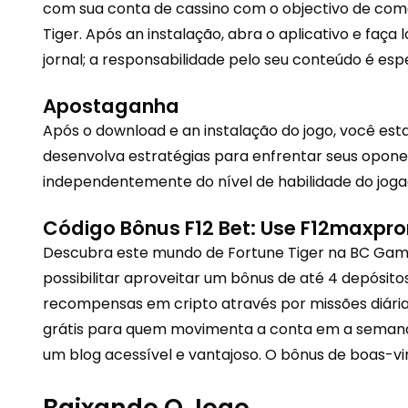
com sua conta de cassino com o objectivo de começ
Tiger. Após an instalação, abra o aplicativo e fa
jornal; a responsabilidade pelo seu conteúdo é es
Apostaganha
Após o download e an instalação do jogo, você est
desenvolva estratégias para enfrentar seus oponen
independentemente do nível de habilidade do jogad
Código Bônus F12 Bet: Use F12maxpr
Descubra este mundo de Fortune Tiger na BC Gam
possibilitar aproveitar um bônus de até 4 depósit
recompensas em cripto através por missões diári
grátis para quem movimenta a conta em a semana e
um blog acessível e vantajoso. O bônus de boas-vi
Baixando O Jogo