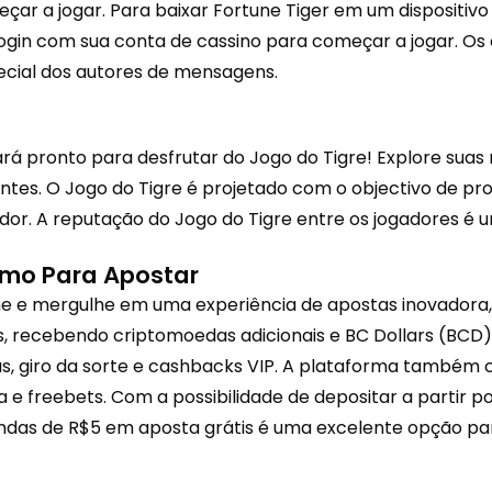
ar a jogar. Para baixar Fortune Tiger em um dispositivo 
ça login com sua conta de cassino para começar a jogar. 
pecial dos autores de mensagens.
ará pronto para desfrutar do Jogo do Tigre! Explore suas
tes. O Jogo do Tigre é projetado com o objectivo de pro
or. A reputação do Jogo do Tigre entre os jogadores é um
omo Para Apostar
e e mergulhe em uma experiência de apostas inovadora
os, recebendo criptomoedas adicionais e BC Dollars (BCD)
as, giro da sorte e cashbacks VIP. A plataforma tamb
 freebets. Com a possibilidade de depositar a partir p
ndas de R$5 em aposta grátis é uma excelente opção para