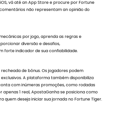
iOS, vá até an App Store e procure por Fortune
Os comentários não representam an opinião do
 mecânicas por jogo, aprenda as regras e
porcionar diversão e desafios,
 forte indicador de sua confiabilidade.
, recheada de bônus. Os jogadores podem
 exclusivos. A plataforma também disponibiliza
ém conta com inúmeras promoções, como rodadas
or apenas 1 real, ApostaGanha se posiciona como
 quem deseja iniciar sua jornada no Fortune Tiger.