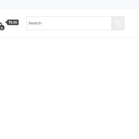
₹0.00
0