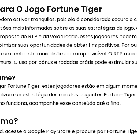
ara O Jogo Fortune Tiger
em estiver tranquilos, pois ele é considerado seguro e co
isões mais informadas sobre as suas estratégias de jogo,
 impacto do RTP e da volatilidade, estes jogadores pode
izar suas oportunidades de obter fins positivos. Por outr
do um ambiente mais dinâmico e imprevisível. O RTP mais
muns. O uso por bônus e rodadas grátis pode estimular s
Game?
ogar Fortune Tiger, estes jogadores estão em algum mom
ilizam an estratégia dos minutos pagantes Fortune Tiger
como funciona, acompanhe esse conteúdo até o final.
esmo?
d, acesse a Google Play Store e procure por Fortune Tiger