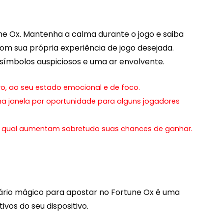
ne Ox. Mantenha a calma durante o jogo e saiba
com sua própria experiência de jogo desejada.
 símbolos auspiciosos e uma ar envolvente.
aro, ao seu estado emocional e de foco.
a janela por oportunidade para alguns jogadores
is qual aumentam sobretudo suas chances de ganhar.
orário mágico para apostar no Fortune Ox é uma
ivos do seu dispositivo.