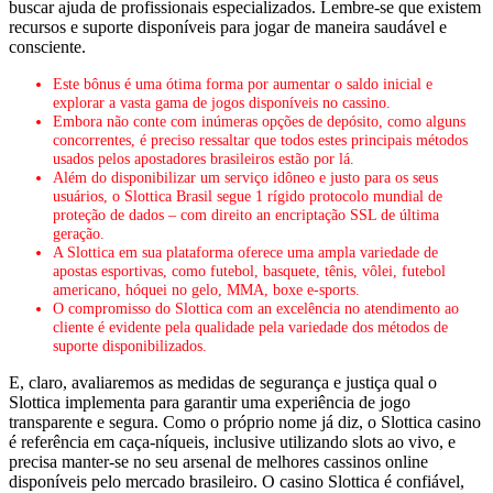
buscar ajuda de profissionais especializados. Lembre-se que existem
recursos e suporte disponíveis para jogar de maneira saudável e
consciente.
Este bônus é uma ótima forma por aumentar o saldo inicial e
explorar a vasta gama de jogos disponíveis no cassino.
Embora não conte com inúmeras opções de depósito, como alguns
concorrentes, é preciso ressaltar que todos estes principais métodos
usados pelos apostadores brasileiros estão por lá.
Além do disponibilizar um serviço idôneo e justo para os seus
usuários, o Slottica Brasil segue 1 rígido protocolo mundial de
proteção de dados – com direito an encriptação SSL de última
geração.
A Slottica em sua plataforma oferece uma ampla variedade de
apostas esportivas, como futebol, basquete, tênis, vôlei, futebol
americano, hóquei no gelo, MMA, boxe e-sports.
O compromisso do Slottica com an excelência no atendimento ao
cliente é evidente pela qualidade pela variedade dos métodos de
suporte disponibilizados.
E, claro, avaliaremos as medidas de segurança e justiça qual o
Slottica implementa para garantir uma experiência de jogo
transparente e segura. Como o próprio nome já diz, o Slottica casino
é referência em caça-níqueis, inclusive utilizando slots ao vivo, e
precisa manter-se no seu arsenal de melhores cassinos online
disponíveis pelo mercado brasileiro. O casino Slottica é confiável,