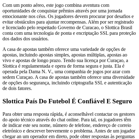
Com um ponto aéreo, este jogo combina aventura com
oportunidades de conquistar prêmios através por uma jornada
emocionante nos céus. Os jogadores devem procurar por desafios e
evitar obstáculos para ajuntar recompensas. Além por ser registrado
e licenciado pelo respeitado Governo de Curacao, o Slottica Brasil
conta com uma tecnologia de ponta e encriptação SSL para proteção
dos dados dos usuários.
A casa de apostas também oferece uma variedade de opções de
apostas, incluindo apostas simples, apostas múltiplas, apostas ao
vivo e apostas de longo prazo. Tendo sua licença por Curaçao, a
Slottica é regulamentada e opera de forma segura e justa. Ela é
operada pela Dama N. V., uma companhia de jogos por azar com
sedem Curaçao. A casa de apostas também oferece uma diversidade
de opções do segurança, incluindo criptografia SSL e autenticação
de dois fatores.
Slottica País Do Futebol É Confiável E Seguro
Para obter uma resposta rápida, é aconselhável contactar os gestores
do apoio técnico através do chat online. Para tal, os jogadores têm
de indicar este seu nome, número de telefone, endereço de correio
eletrónico e descrever brevemente o problema. Antes de um jogador
chegar an um operador em direto, pode obter respostas às perguntas